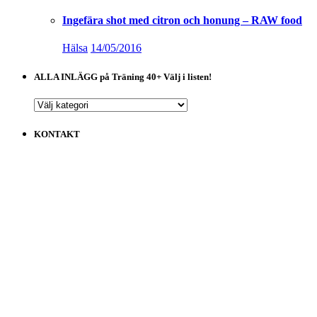
Ingefära shot med citron och honung – RAW food
Hälsa
14/05/2016
ALLA INLÄGG på Träning 40+ Välj i listen!
ALLA
INLÄGG
på
KONTAKT
Träning
40+
Välj
i
listen!