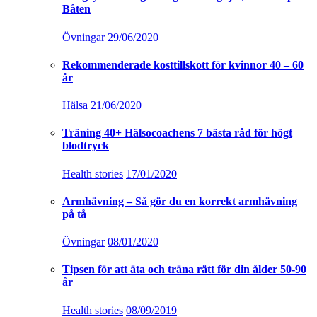
Båten
Övningar
29/06/2020
Rekommenderade kosttillskott för kvinnor 40 – 60
år
Hälsa
21/06/2020
Träning 40+ Hälsocoachens 7 bästa råd för högt
blodtryck
Health stories
17/01/2020
Armhävning – Så gör du en korrekt armhävning
på tå
Övningar
08/01/2020
Tipsen för att äta och träna rätt för din ålder 50-90
år
Health stories
08/09/2019