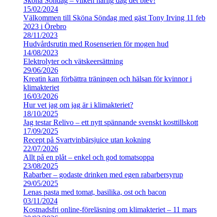
Sköna Söndag – vilken härlig dag det blev!
15/02/2024
Välkommen till Sköna Söndag med gäst Tony Irving 11 feb
2023 i Örebro
28/11/2023
Hudvårdsrutin med Rosenserien för mogen hud
14/08/2023
Elektrolyter och vätskeersättning
29/06/2026
Kreatin kan förbättra träningen och hälsan för kvinnor i
klimakteriet
16/03/2026
Hur vet jag om jag är i klimakteriet?
18/10/2025
Jag testar Relivo – ett nytt spännande svenskt kosttillskott
17/09/2025
Recept på Svartvinbärsjuice utan kokning
22/07/2026
Allt på en plåt – enkel och god tomatsoppa
23/08/2025
Rabarber – godaste drinken med egen rabarbersyrup
29/05/2025
Lenas pasta med tomat, basilika, ost och bacon
03/11/2024
Kostnadsfri online-föreläsning om klimakteriet – 11 mars