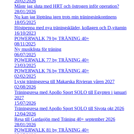
20/02/2026
Måste jag sluta med HRT och östrogen inför operation?
28/01/2026
Nu kan jag löpträna igen trots min träningsinkontinens
18/05/2025
Höstpeppa med nya träningskläder, kollagen och D-vitamin
16/10/2023
POWERWALK 79 by TRÄNING 40+
08/11/2025
Ny musiklista för träning
06/07/2025
POWERWALK 77 by TRÄNING 40+
23/03/2025
POWERWALK 76 by TRÄNING 40+
02/02/2025
Lyxig träningsresa till Makarska Rivieran våren 2027
02/08/2026
Träningsresa med Apollo Sport SOLO till Egypten i januari
2027
15/07/2026
Träningsresa med Apollo Sport SOLO till Sivota okt 2026
12/04/2026
Resa till Gardasjön med Träning 40+ september 2026
28/01/2026
POWERWALK 81 by TRÄNING 40+