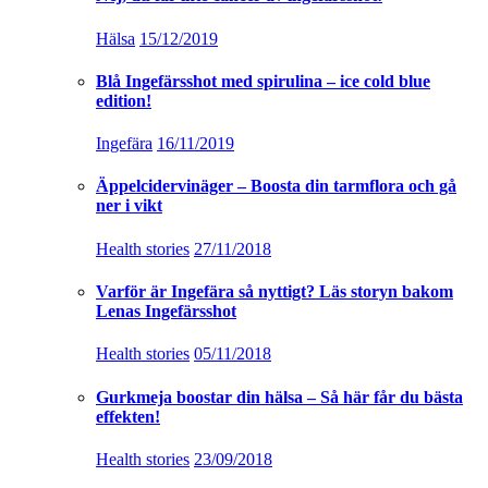
Hälsa
15/12/2019
Blå Ingefärsshot med spirulina – ice cold blue
edition!
Ingefära
16/11/2019
Äppelcidervinäger – Boosta din tarmflora och gå
ner i vikt
Health stories
27/11/2018
Varför är Ingefära så nyttigt? Läs storyn bakom
Lenas Ingefärsshot
Health stories
05/11/2018
Gurkmeja boostar din hälsa – Så här får du bästa
effekten!
Health stories
23/09/2018