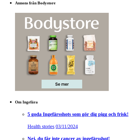
Annons från Bodystore
Om Ingefära
5 goda Ingefärsshots som gör dig pigg och frisk!
Health stories
03/11/2024
Nej, du får inte cancer av ingefärsshot!