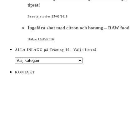
tipset!
Beauty stories
25/02/2018
Ingefära shot med citron och honung – RAW food
Hälsa
14/05/2016
ALLA INLÄGG på Träning 40+ Välj i listen!
ALLA
INLÄGG
på
KONTAKT
Träning
40+
Välj
i
listen!