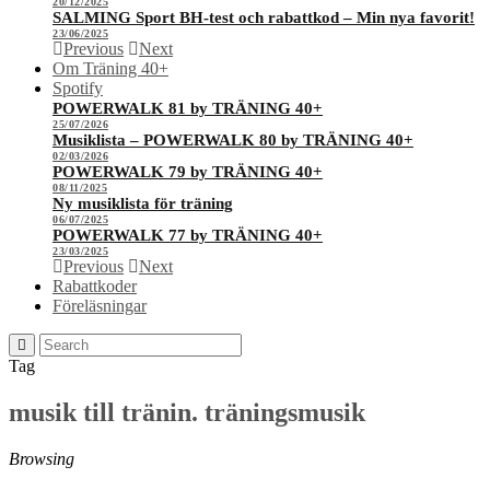
20/12/2025
SALMING Sport BH-test och rabattkod – Min nya favorit!
23/06/2025
Previous
Next
Om Träning 40+
Spotify
POWERWALK 81 by TRÄNING 40+
25/07/2026
Musiklista – POWERWALK 80 by TRÄNING 40+
02/03/2026
POWERWALK 79 by TRÄNING 40+
08/11/2025
Ny musiklista för träning
06/07/2025
POWERWALK 77 by TRÄNING 40+
23/03/2025
Previous
Next
Rabattkoder
Föreläsningar
Tag
musik till tränin. träningsmusik
Browsing