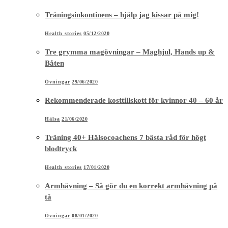
Träningsinkontinens – hjälp jag kissar på mig!
Health stories
05/12/2020
Tre grymma magövningar – Maghjul, Hands up &
Båten
Övningar
29/06/2020
Rekommenderade kosttillskott för kvinnor 40 – 60 år
Hälsa
21/06/2020
Träning 40+ Hälsocoachens 7 bästa råd för högt
blodtryck
Health stories
17/01/2020
Armhävning – Så gör du en korrekt armhävning på
tå
Övningar
08/01/2020