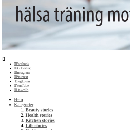
Facebook
X (Twitter)
Instagram
Pinterest
BlogLovin
YouTube
LinkedIn
Hem
Kategorier
Beauty stories
Health stories
Kitchen stories
Life stories