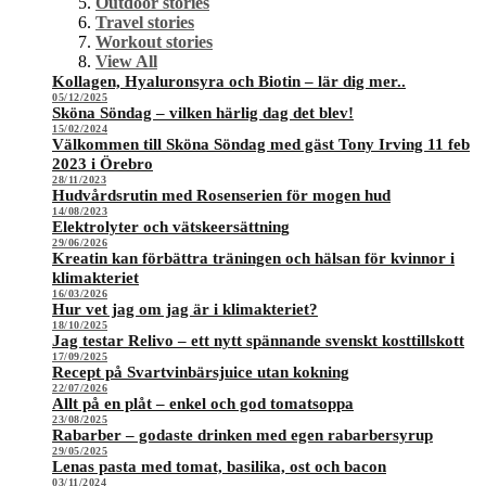
Outdoor stories
Travel stories
Workout stories
View All
Kollagen, Hyaluronsyra och Biotin – lär dig mer..
05/12/2025
Sköna Söndag – vilken härlig dag det blev!
15/02/2024
Välkommen till Sköna Söndag med gäst Tony Irving 11 feb
2023 i Örebro
28/11/2023
Hudvårdsrutin med Rosenserien för mogen hud
14/08/2023
Elektrolyter och vätskeersättning
29/06/2026
Kreatin kan förbättra träningen och hälsan för kvinnor i
klimakteriet
16/03/2026
Hur vet jag om jag är i klimakteriet?
18/10/2025
Jag testar Relivo – ett nytt spännande svenskt kosttillskott
17/09/2025
Recept på Svartvinbärsjuice utan kokning
22/07/2026
Allt på en plåt – enkel och god tomatsoppa
23/08/2025
Rabarber – godaste drinken med egen rabarbersyrup
29/05/2025
Lenas pasta med tomat, basilika, ost och bacon
03/11/2024