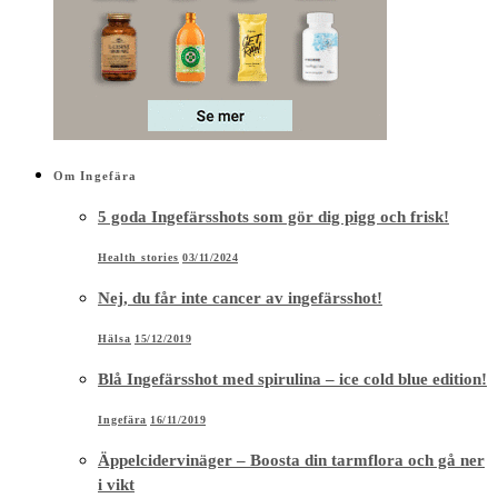
Om Ingefära
5 goda Ingefärsshots som gör dig pigg och frisk!
Health stories
03/11/2024
Nej, du får inte cancer av ingefärsshot!
Hälsa
15/12/2019
Blå Ingefärsshot med spirulina – ice cold blue edition!
Ingefära
16/11/2019
Äppelcidervinäger – Boosta din tarmflora och gå ner
i vikt