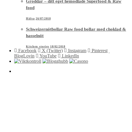
Groddar – ditt eget hemodlade Superfood & Raw
food
Hälsa
26/07/2018
Schweizernötbollar Raw food bollar med choklad &
hasselnöt
Kitchen stories
18/02/2018
Facebook
X (Twitter)
Instagram
Pinterest
BlogLovin
YouTube
LinkedIn