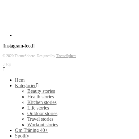
[instagram-feed]
© 2020 ThemeSphere. Designed by
ThemeSphere
.
Top
Hem
Kategorier
Beauty stories
Health stories
Kitchen stories
Life stories
Outdoor stories
Travel stories
Workout stories
Om Träning 40+
Spotify