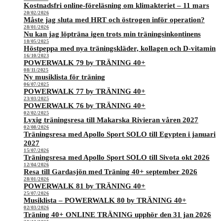
Kostnadsfri online-föreläsning om klimakteriet – 11 mars
20/02/2026
Måste jag sluta med HRT och östrogen inför operation?
28/01/2026
Nu kan jag löpträna igen trots min träningsinkontinens
18/05/2025
Höstpeppa med nya träningskläder, kollagen och D-vitamin
16/10/2023
POWERWALK 79 by TRÄNING 40+
08/11/2025
Ny musiklista för träning
06/07/2025
POWERWALK 77 by TRÄNING 40+
23/03/2025
POWERWALK 76 by TRÄNING 40+
02/02/2025
Lyxig träningsresa till Makarska Rivieran våren 2027
02/08/2026
Träningsresa med Apollo Sport SOLO till Egypten i januari
2027
15/07/2026
Träningsresa med Apollo Sport SOLO till Sivota okt 2026
12/04/2026
Resa till Gardasjön med Träning 40+ september 2026
28/01/2026
POWERWALK 81 by TRÄNING 40+
25/07/2026
Musiklista – POWERWALK 80 by TRÄNING 40+
02/03/2026
Träning 40+ ONLINE TRÄNING upphör den 31 jan 2026