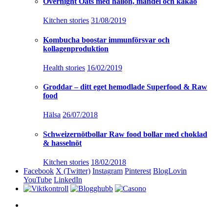
Overnight Oats med hallon, mandel och kakao
Kitchen stories
31/08/2019
Kombucha boostar immunförsvar och
kollagenproduktion
Health stories
16/02/2019
Groddar – ditt eget hemodlade Superfood & Raw
food
Hälsa
26/07/2018
Schweizernötbollar Raw food bollar med choklad
& hasselnöt
Kitchen stories
18/02/2018
Facebook
X (Twitter)
Instagram
Pinterest
BlogLovin
YouTube
LinkedIn