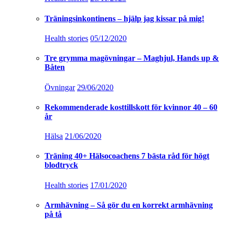
Träningsinkontinens – hjälp jag kissar på mig!
Health stories
05/12/2020
Tre grymma magövningar – Maghjul, Hands up &
Båten
Övningar
29/06/2020
Rekommenderade kosttillskott för kvinnor 40 – 60
år
Hälsa
21/06/2020
Träning 40+ Hälsocoachens 7 bästa råd för högt
blodtryck
Health stories
17/01/2020
Armhävning – Så gör du en korrekt armhävning
på tå