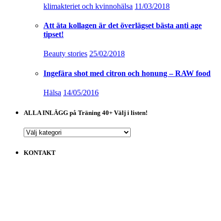
klimakteriet och kvinnohälsa
11/03/2018
Att äta kollagen är det överlägset bästa anti age
tipset!
Beauty stories
25/02/2018
Ingefära shot med citron och honung – RAW food
Hälsa
14/05/2016
ALLA INLÄGG på Träning 40+ Välj i listen!
ALLA
INLÄGG
på
KONTAKT
Träning
40+
Välj
i
listen!