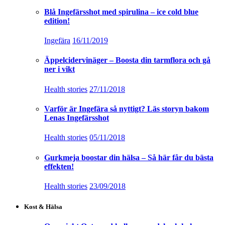
Blå Ingefärsshot med spirulina – ice cold blue
edition!
Ingefära
16/11/2019
Äppelcidervinäger – Boosta din tarmflora och gå
ner i vikt
Health stories
27/11/2018
Varför är Ingefära så nyttigt? Läs storyn bakom
Lenas Ingefärsshot
Health stories
05/11/2018
Gurkmeja boostar din hälsa – Så här får du bästa
effekten!
Health stories
23/09/2018
Kost & Hälsa