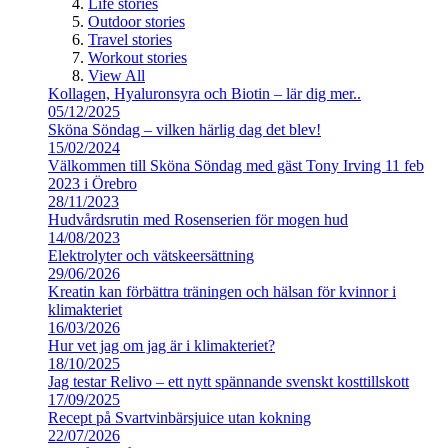
Life stories
Outdoor stories
Travel stories
Workout stories
View All
Kollagen, Hyaluronsyra och Biotin – lär dig mer..
05/12/2025
Sköna Söndag – vilken härlig dag det blev!
15/02/2024
Välkommen till Sköna Söndag med gäst Tony Irving 11 feb
2023 i Örebro
28/11/2023
Hudvårdsrutin med Rosenserien för mogen hud
14/08/2023
Elektrolyter och vätskeersättning
29/06/2026
Kreatin kan förbättra träningen och hälsan för kvinnor i
klimakteriet
16/03/2026
Hur vet jag om jag är i klimakteriet?
18/10/2025
Jag testar Relivo – ett nytt spännande svenskt kosttillskott
17/09/2025
Recept på Svartvinbärsjuice utan kokning
22/07/2026