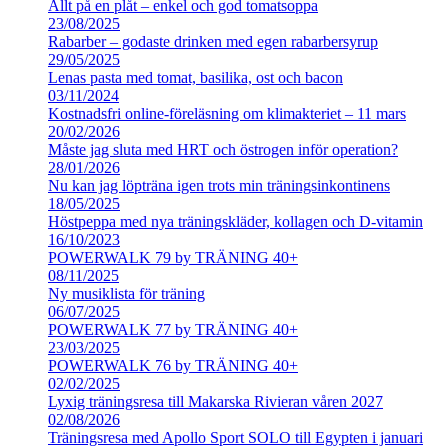
Allt på en plåt – enkel och god tomatsoppa
23/08/2025
Rabarber – godaste drinken med egen rabarbersyrup
29/05/2025
Lenas pasta med tomat, basilika, ost och bacon
03/11/2024
Kostnadsfri online-föreläsning om klimakteriet – 11 mars
20/02/2026
Måste jag sluta med HRT och östrogen inför operation?
28/01/2026
Nu kan jag löpträna igen trots min träningsinkontinens
18/05/2025
Höstpeppa med nya träningskläder, kollagen och D-vitamin
16/10/2023
POWERWALK 79 by TRÄNING 40+
08/11/2025
Ny musiklista för träning
06/07/2025
POWERWALK 77 by TRÄNING 40+
23/03/2025
POWERWALK 76 by TRÄNING 40+
02/02/2025
Lyxig träningsresa till Makarska Rivieran våren 2027
02/08/2026
Träningsresa med Apollo Sport SOLO till Egypten i januari