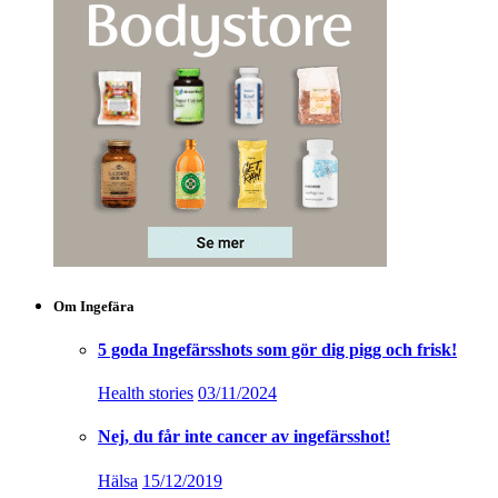
Om Ingefära
5 goda Ingefärsshots som gör dig pigg och frisk!
Health stories
03/11/2024
Nej, du får inte cancer av ingefärsshot!
Hälsa
15/12/2019