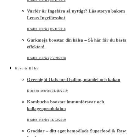
Varför är Ingefära så nyttigt? Läs storyn bakom
Lenas Ingefärsshot
Health stories
05/11/2018
Gurkmeja boostar din hälsa – Så här får du bästa
effekten!
Health stories
23/09/2018
Kost & Hälsa
Overnight Oats med hallon, mandel och kakao
Kitchen stories
31/08/2019
Kombucha boostar immunförsvar och
kollagenproduktion
Health stories
16/02/2019
Groddar – ditt eget hemodlade Superfood & Raw