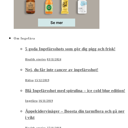
Om Ingefära
5 goda Ingefärsshots som gör dig pigg och frisk!
Health stories
03/11/2024
Nej, du får inte cancer av ingefärsshot!
Hälsa
15/12/2019
Blå Ingefärsshot med spirulina – ice cold blue edition!
Ingefära
16/11/2019
Äppelcidervinäger – Boosta din tarmflora och gå ner
i vikt
Health stories
27/11/2018