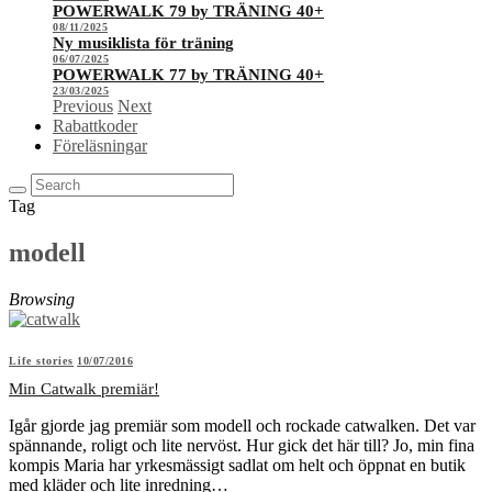
POWERWALK 79 by TRÄNING 40+
08/11/2025
Ny musiklista för träning
06/07/2025
POWERWALK 77 by TRÄNING 40+
23/03/2025
Previous
Next
Rabattkoder
Föreläsningar
Tag
modell
Browsing
Life stories
10/07/2016
Min Catwalk premiär!
Igår gjorde jag premiär som modell och rockade catwalken. Det var
spännande, roligt och lite nervöst. Hur gick det här till? Jo, min fina
kompis Maria har yrkesmässigt sadlat om helt och öppnat en butik
med kläder och lite inredning…