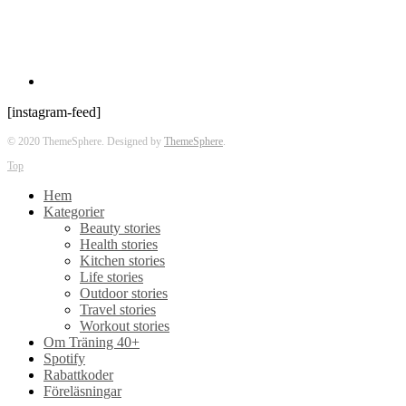
[instagram-feed]
© 2020 ThemeSphere. Designed by
ThemeSphere
.
Top
Hem
Kategorier
Beauty stories
Health stories
Kitchen stories
Life stories
Outdoor stories
Travel stories
Workout stories
Om Träning 40+
Spotify
Rabattkoder
Föreläsningar