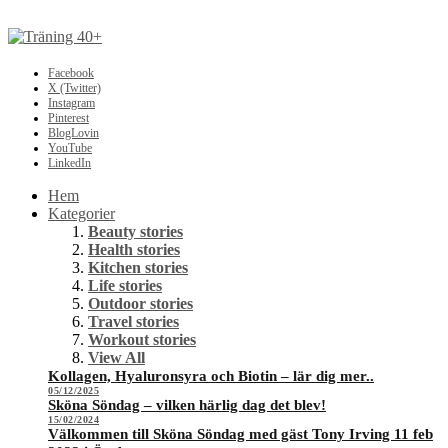
Facebook
X (Twitter)
Instagram
Pinterest
BlogLovin
YouTube
LinkedIn
Hem
Kategorier
Beauty stories
Health stories
Kitchen stories
Life stories
Outdoor stories
Travel stories
Workout stories
View All
Kollagen, Hyaluronsyra och Biotin – lär dig mer..
05/12/2025
Sköna Söndag – vilken härlig dag det blev!
15/02/2024
Välkommen till Sköna Söndag med gäst Tony Irving 11 feb