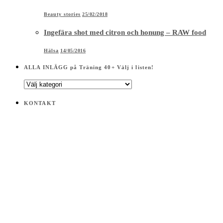
Beauty stories
25/02/2018
Ingefära shot med citron och honung – RAW food
Hälsa
14/05/2016
ALLA INLÄGG på Träning 40+ Välj i listen!
ALLA
INLÄGG
på
KONTAKT
Träning
40+
Välj
i
listen!