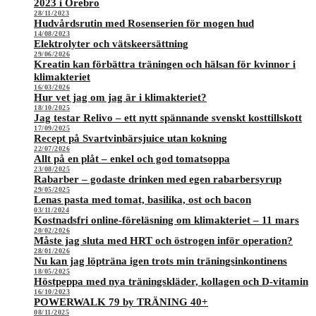
2023 i Örebro
28/11/2023
Hudvårdsrutin med Rosenserien för mogen hud
14/08/2023
Elektrolyter och vätskeersättning
29/06/2026
Kreatin kan förbättra träningen och hälsan för kvinnor i
klimakteriet
16/03/2026
Hur vet jag om jag är i klimakteriet?
18/10/2025
Jag testar Relivo – ett nytt spännande svenskt kosttillskott
17/09/2025
Recept på Svartvinbärsjuice utan kokning
22/07/2026
Allt på en plåt – enkel och god tomatsoppa
23/08/2025
Rabarber – godaste drinken med egen rabarbersyrup
29/05/2025
Lenas pasta med tomat, basilika, ost och bacon
03/11/2024
Kostnadsfri online-föreläsning om klimakteriet – 11 mars
20/02/2026
Måste jag sluta med HRT och östrogen inför operation?
28/01/2026
Nu kan jag löpträna igen trots min träningsinkontinens
18/05/2025
Höstpeppa med nya träningskläder, kollagen och D-vitamin
16/10/2023
POWERWALK 79 by TRÄNING 40+
08/11/2025