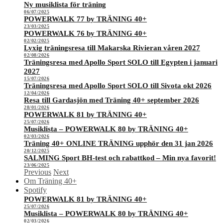
Ny musiklista för träning
06/07/2025
POWERWALK 77 by TRÄNING 40+
23/03/2025
POWERWALK 76 by TRÄNING 40+
02/02/2025
Lyxig träningsresa till Makarska Rivieran våren 2027
02/08/2026
Träningsresa med Apollo Sport SOLO till Egypten i januari
2027
15/07/2026
Träningsresa med Apollo Sport SOLO till Sivota okt 2026
12/04/2026
Resa till Gardasjön med Träning 40+ september 2026
28/01/2026
POWERWALK 81 by TRÄNING 40+
25/07/2026
Musiklista – POWERWALK 80 by TRÄNING 40+
02/03/2026
Träning 40+ ONLINE TRÄNING upphör den 31 jan 2026
20/12/2025
SALMING Sport BH-test och rabattkod – Min nya favorit!
23/06/2025
Previous
Next
Om Träning 40+
Spotify
POWERWALK 81 by TRÄNING 40+
25/07/2026
Musiklista – POWERWALK 80 by TRÄNING 40+
02/03/2026