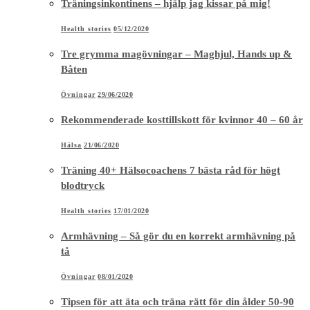
Träningsinkontinens – hjälp jag kissar på mig!
Health stories
05/12/2020
Tre grymma magövningar – Maghjul, Hands up &
Båten
Övningar
29/06/2020
Rekommenderade kosttillskott för kvinnor 40 – 60 år
Hälsa
21/06/2020
Träning 40+ Hälsocoachens 7 bästa råd för högt
blodtryck
Health stories
17/01/2020
Armhävning – Så gör du en korrekt armhävning på
tå
Övningar
08/01/2020
Tipsen för att äta och träna rätt för din ålder 50-90