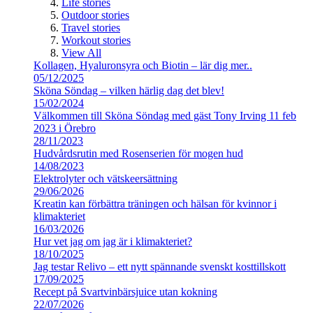
Life stories
Outdoor stories
Travel stories
Workout stories
View All
Kollagen, Hyaluronsyra och Biotin – lär dig mer..
05/12/2025
Sköna Söndag – vilken härlig dag det blev!
15/02/2024
Välkommen till Sköna Söndag med gäst Tony Irving 11 feb
2023 i Örebro
28/11/2023
Hudvårdsrutin med Rosenserien för mogen hud
14/08/2023
Elektrolyter och vätskeersättning
29/06/2026
Kreatin kan förbättra träningen och hälsan för kvinnor i
klimakteriet
16/03/2026
Hur vet jag om jag är i klimakteriet?
18/10/2025
Jag testar Relivo – ett nytt spännande svenskt kosttillskott
17/09/2025
Recept på Svartvinbärsjuice utan kokning
22/07/2026