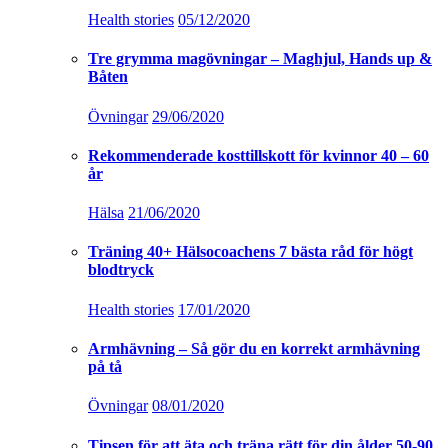
Health stories
05/12/2020
Tre grymma magövningar – Maghjul, Hands up &
Båten
Övningar
29/06/2020
Rekommenderade kosttillskott för kvinnor 40 – 60
år
Hälsa
21/06/2020
Träning 40+ Hälsocoachens 7 bästa råd för högt
blodtryck
Health stories
17/01/2020
Armhävning – Så gör du en korrekt armhävning
på tå
Övningar
08/01/2020
Tipsen för att äta och träna rätt för din ålder 50-90