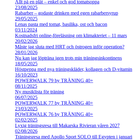
Allt på en plåt – enkel och god tomatsoppa
23/08/2025
Rabarber – godaste drinken med egen rabarbersyrup
29/05/2025
Lenas pasta med tomat, basilika, ost och bacon
03/11/2024
Kostnadsfri online-föreläsning om klimakteriet – 11 mars
20/02/2026
Måste jag sluta med HRT och östrogen inför operation?
28/01/2026
Nu kan jag löpträna igen trots min träningsinkontinens
18/05/2025
Höstpeppa med nya träningskläder, kollagen och D-vitamin
16/10/2023
POWERWALK 79 by TRÄNING 40+
08/11/2025
Ny musiklista för träning
06/07/2025
POWERWALK 77 by TRÄNING 40+
23/03/2025
POWERWALK 76 by TRÄNING 40+
02/02/2025
Lyxig träningsresa till Makarska Rivieran våren 2027
02/08/2026
Träningsresa med Apollo Sport SOLO till Egypten i januari