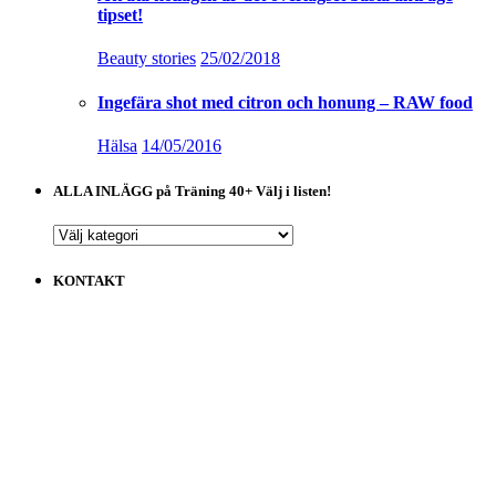
tipset!
Beauty stories
25/02/2018
Ingefära shot med citron och honung – RAW food
Hälsa
14/05/2016
ALLA INLÄGG på Träning 40+ Välj i listen!
ALLA
INLÄGG
på
KONTAKT
Träning
40+
Välj
i
listen!