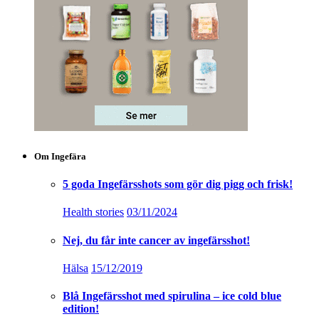
Om Ingefära
5 goda Ingefärsshots som gör dig pigg och frisk!
Health stories
03/11/2024
Nej, du får inte cancer av ingefärsshot!
Hälsa
15/12/2019
Blå Ingefärsshot med spirulina – ice cold blue
edition!