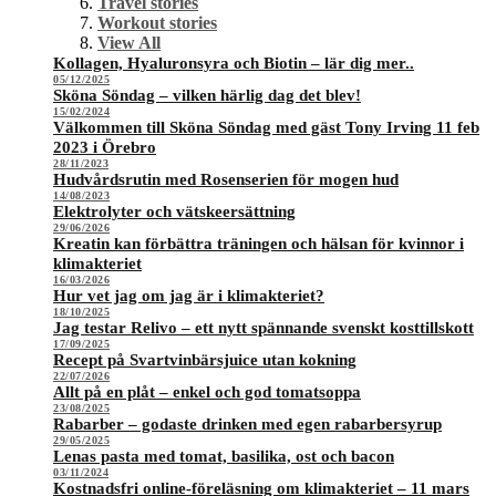
Travel stories
Workout stories
View All
Kollagen, Hyaluronsyra och Biotin – lär dig mer..
05/12/2025
Sköna Söndag – vilken härlig dag det blev!
15/02/2024
Välkommen till Sköna Söndag med gäst Tony Irving 11 feb
2023 i Örebro
28/11/2023
Hudvårdsrutin med Rosenserien för mogen hud
14/08/2023
Elektrolyter och vätskeersättning
29/06/2026
Kreatin kan förbättra träningen och hälsan för kvinnor i
klimakteriet
16/03/2026
Hur vet jag om jag är i klimakteriet?
18/10/2025
Jag testar Relivo – ett nytt spännande svenskt kosttillskott
17/09/2025
Recept på Svartvinbärsjuice utan kokning
22/07/2026
Allt på en plåt – enkel och god tomatsoppa
23/08/2025
Rabarber – godaste drinken med egen rabarbersyrup
29/05/2025
Lenas pasta med tomat, basilika, ost och bacon
03/11/2024
Kostnadsfri online-föreläsning om klimakteriet – 11 mars