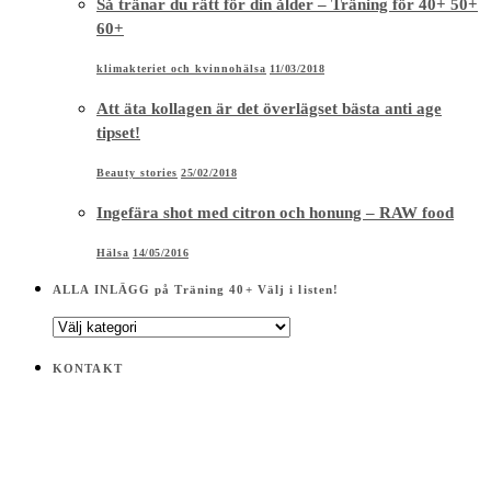
Så tränar du rätt för din ålder – Träning för 40+ 50+
60+
klimakteriet och kvinnohälsa
11/03/2018
Att äta kollagen är det överlägset bästa anti age
tipset!
Beauty stories
25/02/2018
Ingefära shot med citron och honung – RAW food
Hälsa
14/05/2016
ALLA INLÄGG på Träning 40+ Välj i listen!
ALLA
INLÄGG
på
KONTAKT
Träning
40+
Välj
i
listen!