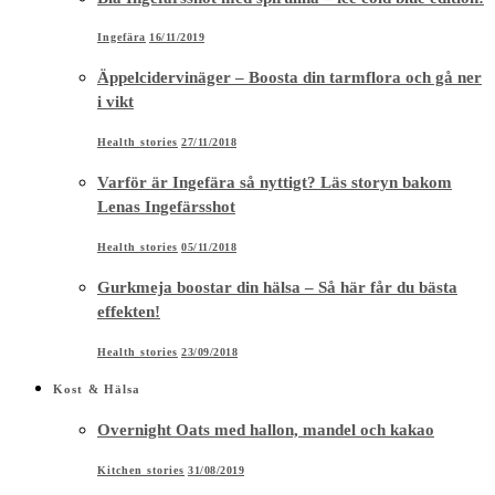
Ingefära
16/11/2019
Äppelcidervinäger – Boosta din tarmflora och gå ner
i vikt
Health stories
27/11/2018
Varför är Ingefära så nyttigt? Läs storyn bakom
Lenas Ingefärsshot
Health stories
05/11/2018
Gurkmeja boostar din hälsa – Så här får du bästa
effekten!
Health stories
23/09/2018
Kost & Hälsa
Overnight Oats med hallon, mandel och kakao
Kitchen stories
31/08/2019