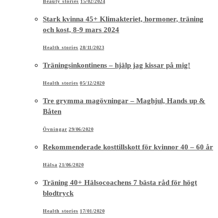
Beauty stories
15/02/2024
Stark kvinna 45+ Klimakteriet, hormoner, träning
och kost, 8-9 mars 2024
Health stories
28/11/2023
Träningsinkontinens – hjälp jag kissar på mig!
Health stories
05/12/2020
Tre grymma magövningar – Maghjul, Hands up &
Båten
Övningar
29/06/2020
Rekommenderade kosttillskott för kvinnor 40 – 60 år
Hälsa
21/06/2020
Träning 40+ Hälsocoachens 7 bästa råd för högt
blodtryck
Health stories
17/01/2020