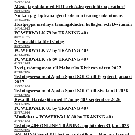
20/02/2026
Måste jag sluta med HRT och östrogen inför operation?
28/01/2026
Nu kan jag löpträna igen trots min träningsinkontinens
18/05/2025
Höstpeppa med nya träningskläder, kollagen och D-vitamin
16/10/2023
POWERWALK 79 by TRÄNING 40+
08/11/2025
Ny musiklista för träning
06/07/2025
POWERWALK 77 by TRÄNING 40+
23/03/2025
POWERWALK 76 by TRÄNING 40+
02/02/2025
Lyxig träningsresa till Makarska Rivieran våren 2027
02/08/2026
Träningsresa med Apollo Sport SOLO till Egypten i januari
2027
15/07/2026
Träningsresa med Apollo Sport SOLO till Sivota okt 2026
12/04/2026
Resa till Gardasjön med Träning 40+ september 2026
28/01/2026
POWERWALK 81 by TRÄNING 40+
25/07/2026
Musiklista – POWERWALK 80 by TRÄNING 40+
02/03/2026
Träning 40+ ONLINE TRÄNING upphör den 31 jan 2026
20/12/2025
SALMING Sport BH-test och rabattkod – Min nya favorit!