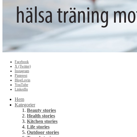
Facebook
X (Twitter)
Instagram
Pinterest
BlogLovin
YouTube
LinkedIn
Hem
Kategorier
Beauty stories
Health stories
Kitchen stories
Life stories
Outdoor stories