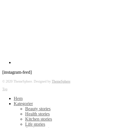
[instagram-feed]
© 2020 ThemeSphere. Designed by
ThemeSphere
.
Top
Hem
Kategorier
Beauty stories
Health stories
Kitchen stories
Life stories