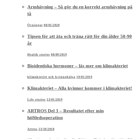
Armhävning – Så gör du en korrekt armhävning på
tå
Övningar
08/01/2020
Tipsen för att äta och träna rätt för din ålder 50-90
år
Health stories
08/09/2019
Bioidentiska hormoner – läs mer om klimakteriet
klimakteriet och kvinnohälsa
19/01/2019
Klimakteriet – Alla kvinnor kommer i klimakteriet!
Life stories
13/01/2019
ARTROS Del 3 – Resultatet efter min
höftledsoperation
Artros
23/10/2018