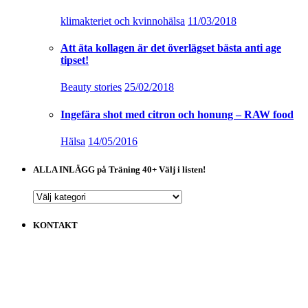
klimakteriet och kvinnohälsa
11/03/2018
Att äta kollagen är det överlägset bästa anti age
tipset!
Beauty stories
25/02/2018
Ingefära shot med citron och honung – RAW food
Hälsa
14/05/2016
ALLA INLÄGG på Träning 40+ Välj i listen!
ALLA
INLÄGG
på
KONTAKT
Träning
40+
Välj
i
listen!