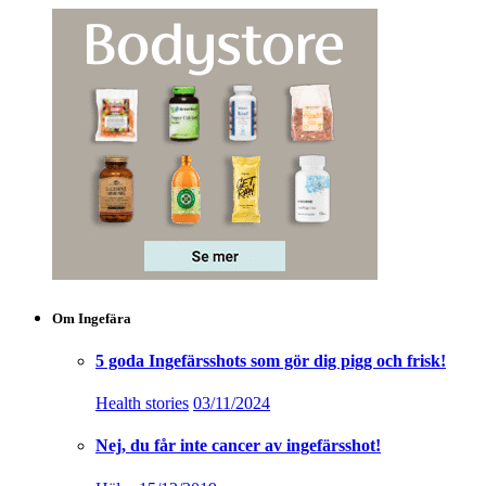
Om Ingefära
5 goda Ingefärsshots som gör dig pigg och frisk!
Health stories
03/11/2024
Nej, du får inte cancer av ingefärsshot!