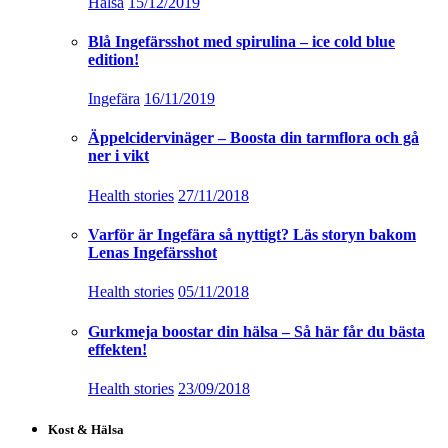
Hälsa
15/12/2019
Blå Ingefärsshot med spirulina – ice cold blue
edition!
Ingefära
16/11/2019
Äppelcidervinäger – Boosta din tarmflora och gå
ner i vikt
Health stories
27/11/2018
Varför är Ingefära så nyttigt? Läs storyn bakom
Lenas Ingefärsshot
Health stories
05/11/2018
Gurkmeja boostar din hälsa – Så här får du bästa
effekten!
Health stories
23/09/2018
Kost & Hälsa