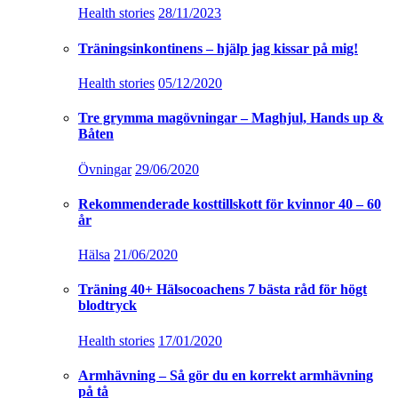
Health stories
28/11/2023
Träningsinkontinens – hjälp jag kissar på mig!
Health stories
05/12/2020
Tre grymma magövningar – Maghjul, Hands up &
Båten
Övningar
29/06/2020
Rekommenderade kosttillskott för kvinnor 40 – 60
år
Hälsa
21/06/2020
Träning 40+ Hälsocoachens 7 bästa råd för högt
blodtryck
Health stories
17/01/2020
Armhävning – Så gör du en korrekt armhävning
på tå