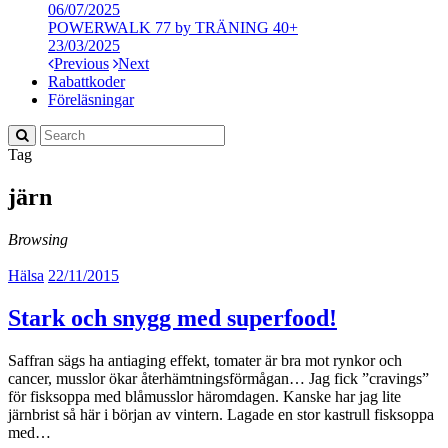
06/07/2025
POWERWALK 77 by TRÄNING 40+
23/03/2025
Previous
Next
Rabattkoder
Föreläsningar
Tag
järn
Browsing
Hälsa
22/11/2015
Stark och snygg med superfood!
Saffran sägs ha antiaging effekt, tomater är bra mot rynkor och
cancer, musslor ökar återhämtningsförmågan… Jag fick ”cravings”
för fisksoppa med blåmusslor häromdagen. Kanske har jag lite
järnbrist så här i början av vintern. Lagade en stor kastrull fisksoppa
med…