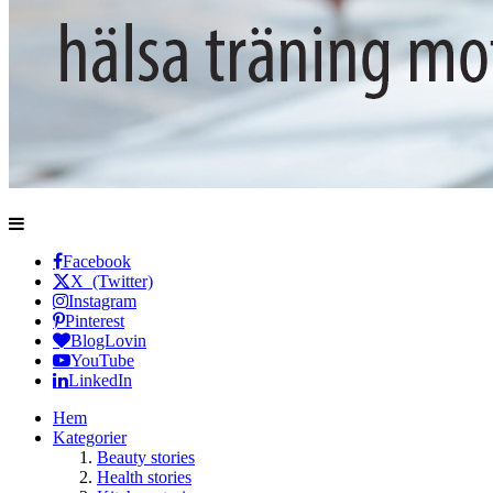
Facebook
X (Twitter)
Instagram
Pinterest
BlogLovin
YouTube
LinkedIn
Hem
Kategorier
Beauty stories
Health stories