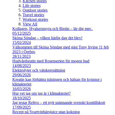
Kitchen stories
Life stories
Outdoor stories
Travel stories
Workout stories
View All
Kollagen, Hyaluronsyra och Biotin – lär dig mer..
05/12/2025
Sköna Söndag – vilken härlig dag det blev!
15/02/2024
Välkommen till Sköna Söndag med gäst Tony Irving 11 feb
2023 i Örebro
28/11/2023
Hudvårdsrutin med Rosenserien för mogen hud
14/08/2023
Elektrolyter och vätskeersättning
29/06/2026
Kreatin kan förbättra träningen och hälsan för kvinnor i
klimakteriet
16/03/2026
Hur vet jag om jag är i klimakteriet?
18/10/2025
Jag testar Relivo – ett nytt spännande svenskt kosttillskott
17/09/2025
Recept på Svartvinbärsjuice utan kokning