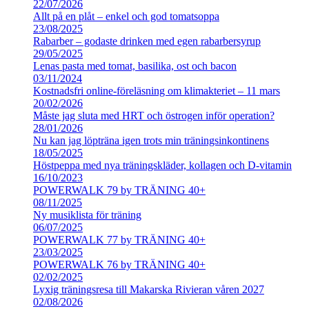
22/07/2026
Allt på en plåt – enkel och god tomatsoppa
23/08/2025
Rabarber – godaste drinken med egen rabarbersyrup
29/05/2025
Lenas pasta med tomat, basilika, ost och bacon
03/11/2024
Kostnadsfri online-föreläsning om klimakteriet – 11 mars
20/02/2026
Måste jag sluta med HRT och östrogen inför operation?
28/01/2026
Nu kan jag löpträna igen trots min träningsinkontinens
18/05/2025
Höstpeppa med nya träningskläder, kollagen och D-vitamin
16/10/2023
POWERWALK 79 by TRÄNING 40+
08/11/2025
Ny musiklista för träning
06/07/2025
POWERWALK 77 by TRÄNING 40+
23/03/2025
POWERWALK 76 by TRÄNING 40+
02/02/2025
Lyxig träningsresa till Makarska Rivieran våren 2027
02/08/2026