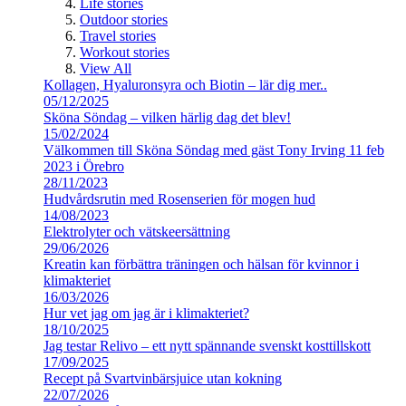
Life stories
Outdoor stories
Travel stories
Workout stories
View All
Kollagen, Hyaluronsyra och Biotin – lär dig mer..
05/12/2025
Sköna Söndag – vilken härlig dag det blev!
15/02/2024
Välkommen till Sköna Söndag med gäst Tony Irving 11 feb
2023 i Örebro
28/11/2023
Hudvårdsrutin med Rosenserien för mogen hud
14/08/2023
Elektrolyter och vätskeersättning
29/06/2026
Kreatin kan förbättra träningen och hälsan för kvinnor i
klimakteriet
16/03/2026
Hur vet jag om jag är i klimakteriet?
18/10/2025
Jag testar Relivo – ett nytt spännande svenskt kosttillskott
17/09/2025
Recept på Svartvinbärsjuice utan kokning
22/07/2026