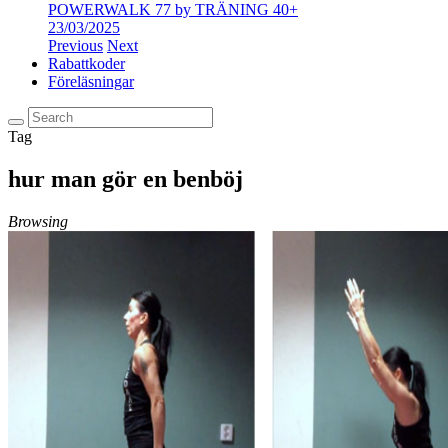
POWERWALK 77 by TRÄNING 40+
23/03/2025
Previous
Next
Rabattkoder
Föreläsningar
Tag
hur man gör en benböj
Browsing