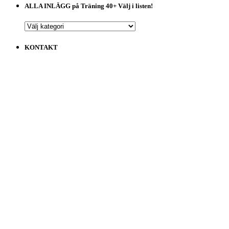
ALLA INLÄGG på Träning 40+ Välj i listen!
ALLA
INLÄGG
på
KONTAKT
Träning
40+
Välj
i
listen!