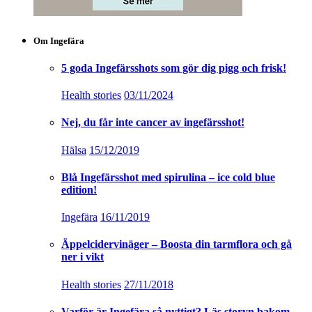
Om Ingefära
5 goda Ingefärsshots som gör dig pigg och frisk!
Health stories
03/11/2024
Nej, du får inte cancer av ingefärsshot!
Hälsa
15/12/2019
Blå Ingefärsshot med spirulina – ice cold blue
edition!
Ingefära
16/11/2019
Äppelcidervinäger – Boosta din tarmflora och gå
ner i vikt
Health stories
27/11/2018
Varför är Ingefära så nyttigt? Läs storyn bakom