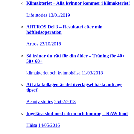
Klimakteriet – Alla kvinnor kommer i klimakteriet!
Life stories
13/01/2019
ARTROS Del 3 – Resultatet efter min
höftledsoperation
Artros
23/10/2018
Så tränar du rätt för din ålder – Träning för 40+
50+ 60+
klimakteriet och kvinnohälsa
11/03/2018
Att äta kollagen är det överlägset bästa anti age
tipset!
Beauty stories
25/02/2018
Ingefära shot med citron och honung – RAW food
Hälsa
14/05/2016