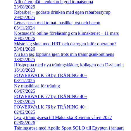
Allt på en plåt – enkel och god tomatsoppa
23/08/2025
Rabarber – godaste drinken med egen rabarbersyrup
29/05/2025
Lenas pasta med tomat, basilika, ost och bacon
03/11/2024
Kostnadsfri online-föreläsning om klimakteriet – 11 mars
20/02/2026
Måste jag sluta med HRT och östrogen inför operation?
28/01/2026
Nu kan jag löpträna igen trots min träningsinkontinens
18/05/2025
Höstpeppa med nya träningskläder, kollagen och D-vitamin
16/10/2023
POWERWALK 79 by TRÄNING 40+
08/11/2025
Ny musiklista för träning
06/07/2025
POWERWALK 77 by TRÄNING 40+
23/03/2025
POWERWALK 76 by TRÄNING 40+
02/02/2025
Lyxig träningsresa till Makarska Rivieran våren 2027
02/08/2026
Träningsresa med Apollo Sport SOLO till Egypten i januari