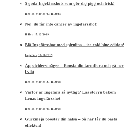
5 goda Ingefärsshots som gör dig pigg och frisk!
Health stories
03/11/2024
Nej, du får inte cancer av ingefärsshot!
Hälsa
15/12/2019
Blå Ingefärsshot med spirulina – ice cold blue edition!
Ingefära
16/11/2019
Äppelcidervinäger – Boosta din tarmflora och gå ner
i vikt
Health stories
27/11/2018
Varför är Ingefära så nyttigt? Läs storyn bakom
Lenas Ingefärsshot
Health stories
05/11/2018
Gurkmeja boostar din hälsa – Så här får du bästa
effekten!