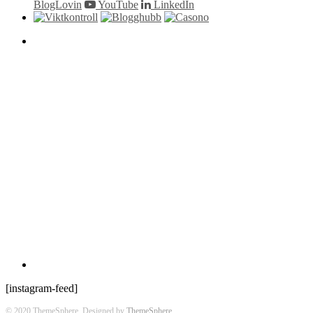
BlogLovin
YouTube
LinkedIn
[instagram-feed]
© 2020 ThemeSphere. Designed by
ThemeSphere
.