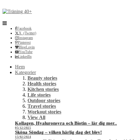
Facebook
X (Twitter)
Instagram
Pinterest
BlogLovin
YouTube
LinkedIn
Hem
Kategorier
Beauty stories
Health stories
Kitchen stories
Life stories
Outdoor stories
Travel stories
Workout stories
View All
Kollagen, Hyaluronsyra och Biotin – lär dig mer..
05/12/2025
Sköna Söndag – vilken härlig dag det blev!
15/02/2024