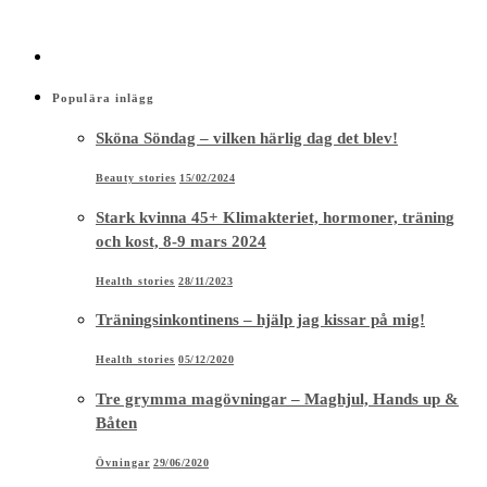
Populära inlägg
Sköna Söndag – vilken härlig dag det blev!
Beauty stories
15/02/2024
Stark kvinna 45+ Klimakteriet, hormoner, träning
och kost, 8-9 mars 2024
Health stories
28/11/2023
Träningsinkontinens – hjälp jag kissar på mig!
Health stories
05/12/2020
Tre grymma magövningar – Maghjul, Hands up &
Båten
Övningar
29/06/2020