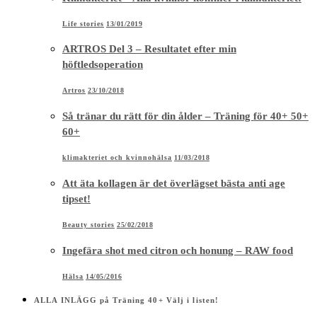
Life stories
13/01/2019
ARTROS Del 3 – Resultatet efter min
höftledsoperation
Artros
23/10/2018
Så tränar du rätt för din ålder – Träning för 40+ 50+
60+
klimakteriet och kvinnohälsa
11/03/2018
Att äta kollagen är det överlägset bästa anti age
tipset!
Beauty stories
25/02/2018
Ingefära shot med citron och honung – RAW food
Hälsa
14/05/2016
ALLA INLÄGG på Träning 40+ Välj i listen!