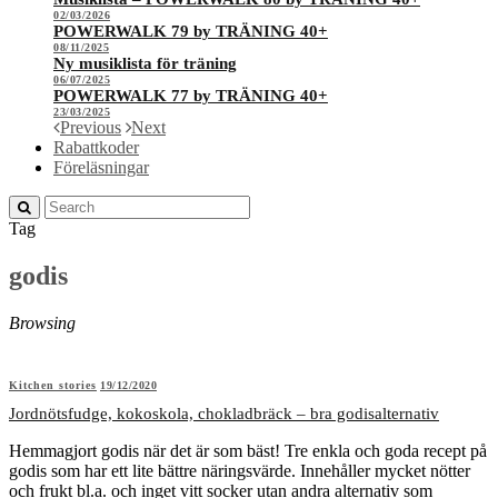
02/03/2026
POWERWALK 79 by TRÄNING 40+
08/11/2025
Ny musiklista för träning
06/07/2025
POWERWALK 77 by TRÄNING 40+
23/03/2025
Previous
Next
Rabattkoder
Föreläsningar
Tag
godis
Browsing
Kitchen stories
19/12/2020
Jordnötsfudge, kokoskola, chokladbräck – bra godisalternativ
Hemmagjort godis när det är som bäst! Tre enkla och goda recept på
godis som har ett lite bättre näringsvärde. Innehåller mycket nötter
och frukt bl.a. och inget vitt socker utan andra alternativ som