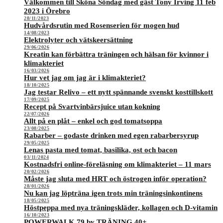
Välkommen till Sköna Söndag med gäst Tony Irving 11 feb
2023 i Örebro
28/11/2023
Hudvårdsrutin med Rosenserien för mogen hud
14/08/2023
Elektrolyter och vätskeersättning
29/06/2026
Kreatin kan förbättra träningen och hälsan för kvinnor i
klimakteriet
16/03/2026
Hur vet jag om jag är i klimakteriet?
18/10/2025
Jag testar Relivo – ett nytt spännande svenskt kosttillskott
17/09/2025
Recept på Svartvinbärsjuice utan kokning
22/07/2026
Allt på en plåt – enkel och god tomatsoppa
23/08/2025
Rabarber – godaste drinken med egen rabarbersyrup
29/05/2025
Lenas pasta med tomat, basilika, ost och bacon
03/11/2024
Kostnadsfri online-föreläsning om klimakteriet – 11 mars
20/02/2026
Måste jag sluta med HRT och östrogen inför operation?
28/01/2026
Nu kan jag löpträna igen trots min träningsinkontinens
18/05/2025
Höstpeppa med nya träningskläder, kollagen och D-vitamin
16/10/2023
POWERWALK 79 by TRÄNING 40+