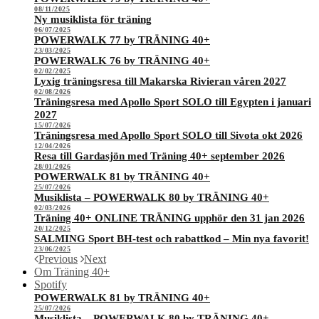
08/11/2025
Ny musiklista för träning
06/07/2025
POWERWALK 77 by TRÄNING 40+
23/03/2025
POWERWALK 76 by TRÄNING 40+
02/02/2025
Lyxig träningsresa till Makarska Rivieran våren 2027
02/08/2026
Träningsresa med Apollo Sport SOLO till Egypten i januari
2027
15/07/2026
Träningsresa med Apollo Sport SOLO till Sivota okt 2026
12/04/2026
Resa till Gardasjön med Träning 40+ september 2026
28/01/2026
POWERWALK 81 by TRÄNING 40+
25/07/2026
Musiklista – POWERWALK 80 by TRÄNING 40+
02/03/2026
Träning 40+ ONLINE TRÄNING upphör den 31 jan 2026
20/12/2025
SALMING Sport BH-test och rabattkod – Min nya favorit!
23/06/2025
Previous
Next
Om Träning 40+
Spotify
POWERWALK 81 by TRÄNING 40+
25/07/2026
Musiklista – POWERWALK 80 by TRÄNING 40+