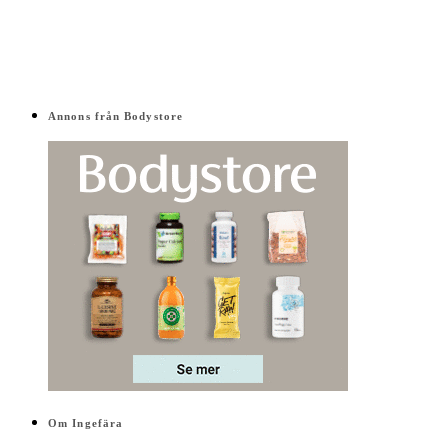
Annons från Bodystore
Om Ingefära