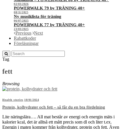
02/03/2026
POWERWALK 79 by TRÄNING 40+
08/11/2025
Ny musiklista för träning
06/07/2025
POWERWALK 77 by TRÄNING 40+
23/03/2025
Previous
Next
Rabattkoder
Föreläsningar
Tag
fett
Browsing
Health stories
10/01/2024
Protein, kolhydrater och fett – så får du en bra fördelning
Lite näringslära…. All mat består av energi och energin mäts i
kalorier kcal, det är alltså ett mått precis som dl och liter t.ex.
Energin i maten kommer från kolhydrater, protein och fett. Även