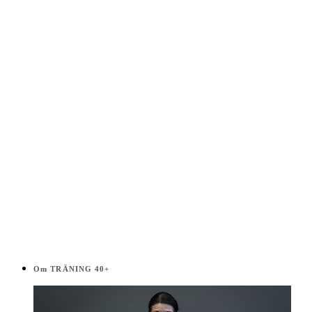
Välj
i
listen!
Om TRÄNING 40+