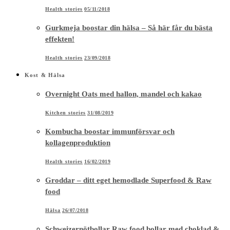
Health stories
05/11/2018
Gurkmeja boostar din hälsa – Så här får du bästa
effekten!
Health stories
23/09/2018
Kost & Hälsa
Overnight Oats med hallon, mandel och kakao
Kitchen stories
31/08/2019
Kombucha boostar immunförsvar och
kollagenproduktion
Health stories
16/02/2019
Groddar – ditt eget hemodlade Superfood & Raw
food
Hälsa
26/07/2018
Schweizernötbollar Raw food bollar med choklad &