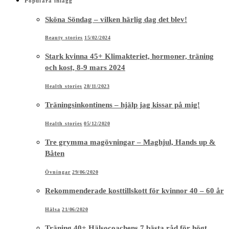
Populära inlägg
Sköna Söndag – vilken härlig dag det blev!
Beauty stories
15/02/2024
Stark kvinna 45+ Klimakteriet, hormoner, träning
och kost, 8-9 mars 2024
Health stories
28/11/2023
Träningsinkontinens – hjälp jag kissar på mig!
Health stories
05/12/2020
Tre grymma magövningar – Maghjul, Hands up &
Båten
Övningar
29/06/2020
Rekommenderade kosttillskott för kvinnor 40 – 60 år
Hälsa
21/06/2020
Träning 40+ Hälsocoachens 7 bästa råd för högt