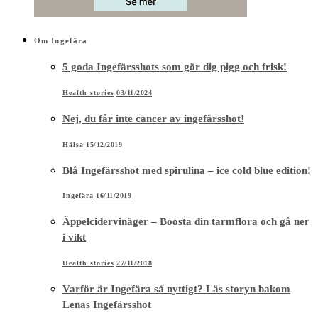
Om Ingefära
5 goda Ingefärsshots som gör dig pigg och frisk!
Health stories
03/11/2024
Nej, du får inte cancer av ingefärsshot!
Hälsa
15/12/2019
Blå Ingefärsshot med spirulina – ice cold blue edition!
Ingefära
16/11/2019
Äppelcidervinäger – Boosta din tarmflora och gå ner
i vikt
Health stories
27/11/2018
Varför är Ingefära så nyttigt? Läs storyn bakom
Lenas Ingefärsshot