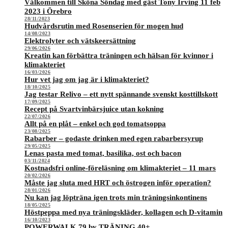
Välkommen till Sköna Söndag med gäst Tony Irving 11 feb
2023 i Örebro
28/11/2023
Hudvårdsrutin med Rosenserien för mogen hud
14/08/2023
Elektrolyter och vätskeersättning
29/06/2026
Kreatin kan förbättra träningen och hälsan för kvinnor i
klimakteriet
16/03/2026
Hur vet jag om jag är i klimakteriet?
18/10/2025
Jag testar Relivo – ett nytt spännande svenskt kosttillskott
17/09/2025
Recept på Svartvinbärsjuice utan kokning
22/07/2026
Allt på en plåt – enkel och god tomatsoppa
23/08/2025
Rabarber – godaste drinken med egen rabarbersyrup
29/05/2025
Lenas pasta med tomat, basilika, ost och bacon
03/11/2024
Kostnadsfri online-föreläsning om klimakteriet – 11 mars
20/02/2026
Måste jag sluta med HRT och östrogen inför operation?
28/01/2026
Nu kan jag löpträna igen trots min träningsinkontinens
18/05/2025
Höstpeppa med nya träningskläder, kollagen och D-vitamin
16/10/2023
POWERWALK 79 by TRÄNING 40+