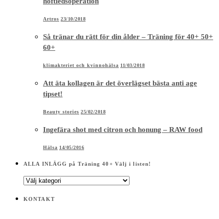
höftledsoperation
Artros
23/10/2018
Så tränar du rätt för din ålder – Träning för 40+ 50+
60+
klimakteriet och kvinnohälsa
11/03/2018
Att äta kollagen är det överlägset bästa anti age
tipset!
Beauty stories
25/02/2018
Ingefära shot med citron och honung – RAW food
Hälsa
14/05/2016
ALLA INLÄGG på Träning 40+ Välj i listen!
ALLA
INLÄGG
på
KONTAKT
Träning
40+