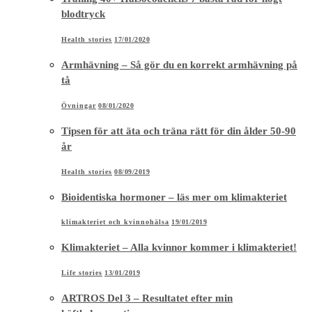
blodtryck
Health stories
17/01/2020
Armhävning – Så gör du en korrekt armhävning på
tå
Övningar
08/01/2020
Tipsen för att äta och träna rätt för din ålder 50-90
år
Health stories
08/09/2019
Bioidentiska hormoner – läs mer om klimakteriet
klimakteriet och kvinnohälsa
19/01/2019
Klimakteriet – Alla kvinnor kommer i klimakteriet!
Life stories
13/01/2019
ARTROS Del 3 – Resultatet efter min