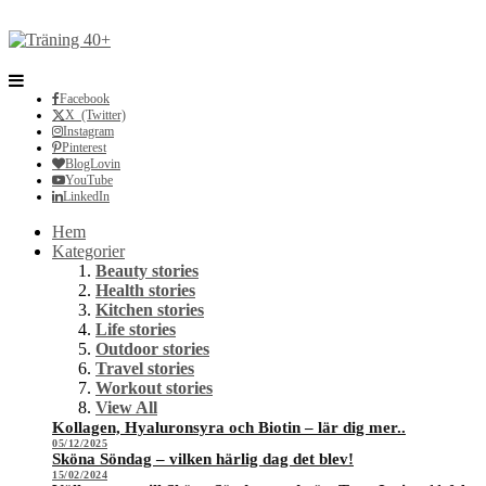
Facebook
X (Twitter)
Instagram
Pinterest
BlogLovin
YouTube
LinkedIn
Hem
Kategorier
Beauty stories
Health stories
Kitchen stories
Life stories
Outdoor stories
Travel stories
Workout stories
View All
Kollagen, Hyaluronsyra och Biotin – lär dig mer..
05/12/2025
Sköna Söndag – vilken härlig dag det blev!
15/02/2024