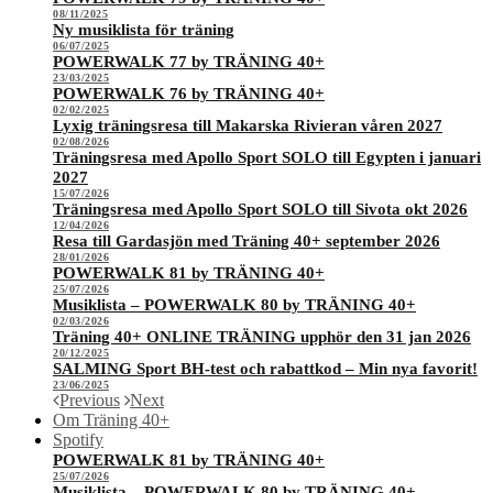
08/11/2025
Ny musiklista för träning
06/07/2025
POWERWALK 77 by TRÄNING 40+
23/03/2025
POWERWALK 76 by TRÄNING 40+
02/02/2025
Lyxig träningsresa till Makarska Rivieran våren 2027
02/08/2026
Träningsresa med Apollo Sport SOLO till Egypten i januari
2027
15/07/2026
Träningsresa med Apollo Sport SOLO till Sivota okt 2026
12/04/2026
Resa till Gardasjön med Träning 40+ september 2026
28/01/2026
POWERWALK 81 by TRÄNING 40+
25/07/2026
Musiklista – POWERWALK 80 by TRÄNING 40+
02/03/2026
Träning 40+ ONLINE TRÄNING upphör den 31 jan 2026
20/12/2025
SALMING Sport BH-test och rabattkod – Min nya favorit!
23/06/2025
Previous
Next
Om Träning 40+
Spotify
POWERWALK 81 by TRÄNING 40+
25/07/2026
Musiklista – POWERWALK 80 by TRÄNING 40+