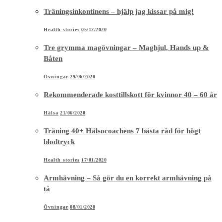
Träningsinkontinens – hjälp jag kissar på mig!
Health stories
05/12/2020
Tre grymma magövningar – Maghjul, Hands up &
Båten
Övningar
29/06/2020
Rekommenderade kosttillskott för kvinnor 40 – 60 år
Hälsa
21/06/2020
Träning 40+ Hälsocoachens 7 bästa råd för högt
blodtryck
Health stories
17/01/2020
Armhävning – Så gör du en korrekt armhävning på
tå
Övningar
08/01/2020