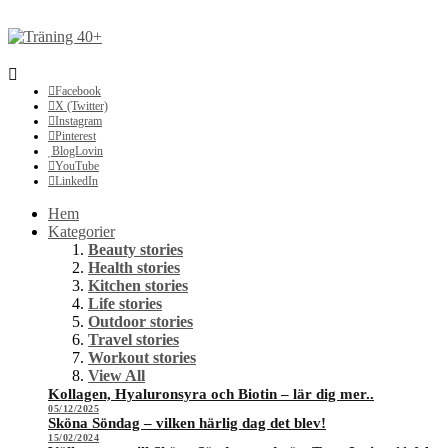
Facebook
X (Twitter)
Instagram
Pinterest
BlogLovin
YouTube
LinkedIn
Hem
Kategorier
Beauty stories
Health stories
Kitchen stories
Life stories
Outdoor stories
Travel stories
Workout stories
View All
Kollagen, Hyaluronsyra och Biotin – lär dig mer..
05/12/2025
Sköna Söndag – vilken härlig dag det blev!
15/02/2024