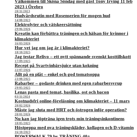
Välkommen till Sköna Söndag med gäst Tony Irving 11 feb
2023 i Örebro
28/11/2023
Hudvårdsrutin med Rosenserien för mogen hud
14/08/2023
Elektrolyter och vätskeersättning
29/06/2026
Kreatin kan förbättra träningen och hälsan för kvinnor i
klimakteriet
16/03/2026
Hur vet jag om jag är i klimakteriet?
18/10/2025
Jag testar Relivo – ett nytt spännande svenskt kosttillskott
17/09/2025
Recept på Svartvinbärsjuice utan kokning
22/07/2026
Allt på en plåt – enkel och god tomatsoppa
23/08/2025
Rabarber – godaste drinken med egen rabarbersyrup
29/05/2025
Lenas pasta med tomat, basilika, ost och bacon
03/11/2024
Kostnadsfri online-föreläsning om klimakteriet – 11 mars
20/02/2026
Måste jag sluta med HRT och östrogen inför operation?
28/01/2026
Nu kan jag löpträna igen trots min träningsinkontinens
18/05/2025
Höstpeppa med nya träningskläder, kollagen och D-vitamin
16/10/2023
POWERWALK 79 by TRÄNING 40+