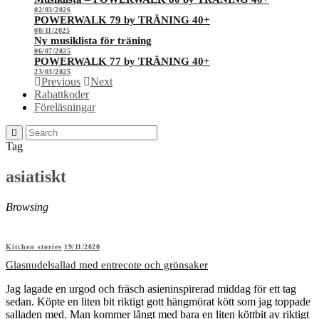
02/03/2026
POWERWALK 79 by TRÄNING 40+
08/11/2025
Ny musiklista för träning
06/07/2025
POWERWALK 77 by TRÄNING 40+
23/03/2025
Previous
Next
Rabattkoder
Föreläsningar
Tag
asiatiskt
Browsing
Kitchen stories
19/11/2020
Glasnudelsallad med entrecote och grönsaker
Jag lagade en urgod och fräsch asieninspirerad middag för ett tag
sedan. Köpte en liten bit riktigt gott hängmörat kött som jag toppade
salladen med. Man kommer långt med bara en liten köttbit av riktigt