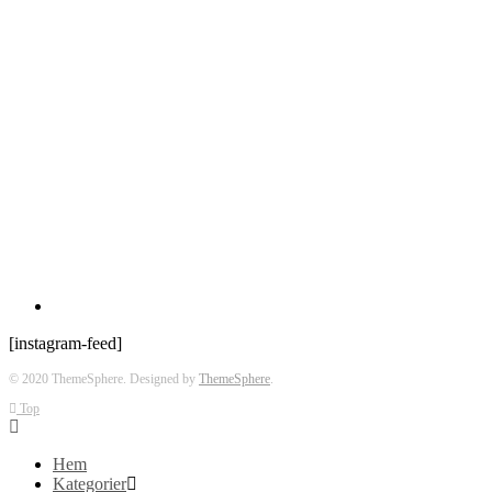
[instagram-feed]
© 2020 ThemeSphere. Designed by
ThemeSphere
.
Top
Hem
Kategorier