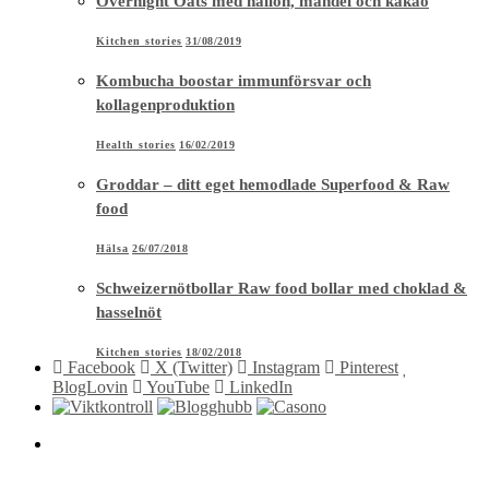
Overnight Oats med hallon, mandel och kakao
Kitchen stories
31/08/2019
Kombucha boostar immunförsvar och
kollagenproduktion
Health stories
16/02/2019
Groddar – ditt eget hemodlade Superfood & Raw
food
Hälsa
26/07/2018
Schweizernötbollar Raw food bollar med choklad &
hasselnöt
Kitchen stories
18/02/2018
Facebook
X (Twitter)
Instagram
Pinterest
BlogLovin
YouTube
LinkedIn