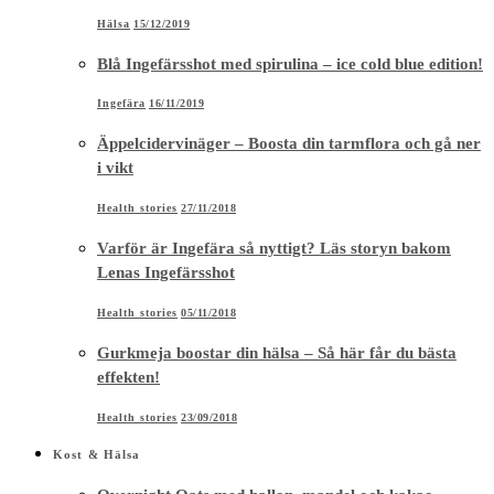
Hälsa
15/12/2019
Blå Ingefärsshot med spirulina – ice cold blue edition!
Ingefära
16/11/2019
Äppelcidervinäger – Boosta din tarmflora och gå ner
i vikt
Health stories
27/11/2018
Varför är Ingefära så nyttigt? Läs storyn bakom
Lenas Ingefärsshot
Health stories
05/11/2018
Gurkmeja boostar din hälsa – Så här får du bästa
effekten!
Health stories
23/09/2018
Kost & Hälsa