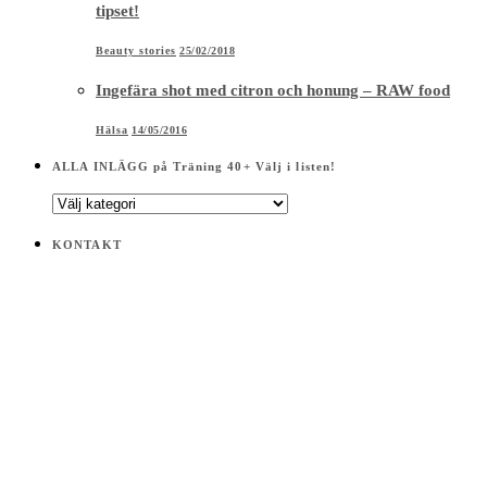
tipset!
Beauty stories
25/02/2018
Ingefära shot med citron och honung – RAW food
Hälsa
14/05/2016
ALLA INLÄGG på Träning 40+ Välj i listen!
ALLA
INLÄGG
på
KONTAKT
Träning
40+
Välj
i
listen!