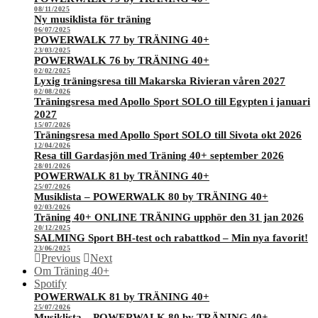
08/11/2025
Ny musiklista för träning
06/07/2025
POWERWALK 77 by TRÄNING 40+
23/03/2025
POWERWALK 76 by TRÄNING 40+
02/02/2025
Lyxig träningsresa till Makarska Rivieran våren 2027
02/08/2026
Träningsresa med Apollo Sport SOLO till Egypten i januari
2027
15/07/2026
Träningsresa med Apollo Sport SOLO till Sivota okt 2026
12/04/2026
Resa till Gardasjön med Träning 40+ september 2026
28/01/2026
POWERWALK 81 by TRÄNING 40+
25/07/2026
Musiklista – POWERWALK 80 by TRÄNING 40+
02/03/2026
Träning 40+ ONLINE TRÄNING upphör den 31 jan 2026
20/12/2025
SALMING Sport BH-test och rabattkod – Min nya favorit!
23/06/2025
Previous
Next
Om Träning 40+
Spotify
POWERWALK 81 by TRÄNING 40+
25/07/2026
Musiklista – POWERWALK 80 by TRÄNING 40+