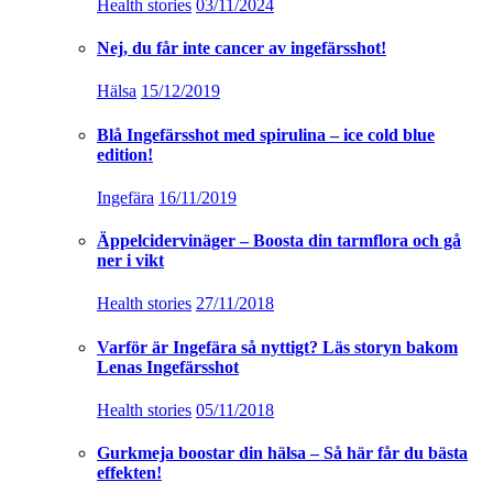
Health stories
03/11/2024
Nej, du får inte cancer av ingefärsshot!
Hälsa
15/12/2019
Blå Ingefärsshot med spirulina – ice cold blue
edition!
Ingefära
16/11/2019
Äppelcidervinäger – Boosta din tarmflora och gå
ner i vikt
Health stories
27/11/2018
Varför är Ingefära så nyttigt? Läs storyn bakom
Lenas Ingefärsshot
Health stories
05/11/2018
Gurkmeja boostar din hälsa – Så här får du bästa
effekten!