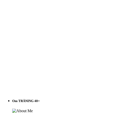
Välj
i
listen!
Om TRÄNING 40+