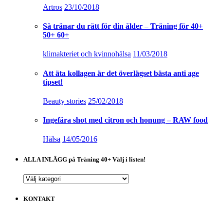
Artros
23/10/2018
Så tränar du rätt för din ålder – Träning för 40+
50+ 60+
klimakteriet och kvinnohälsa
11/03/2018
Att äta kollagen är det överlägset bästa anti age
tipset!
Beauty stories
25/02/2018
Ingefära shot med citron och honung – RAW food
Hälsa
14/05/2016
ALLA INLÄGG på Träning 40+ Välj i listen!
ALLA
INLÄGG
på
KONTAKT
Träning
40+