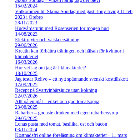
Sköna Söndag – vilken härlig dag det blev!
15/02/2024
Välkommen till Sköna Söndag med gäst Tony Irving 11 feb
2023 i Örebro
28/11/2023
Hudvårdsrutin med Rosenserien för mogen hud
14/08/2023
Elektrolyter och vätskeersättning
29/06/2026
Kreatin kan förbättra träningen och hälsan för kvinnor i
klimakteriet
16/03/2026
Hur vet jag om jag är i klimakteriet?
18/10/2025
Jag testar Relivo – ett nytt spännande svenskt kosttillskott
17/09/2025
Recept på Svartvinbärsjuice utan kokning
22/07/2026
Allt på en plåt – enkel och god tomatsoppa
23/08/2025
Rabarber – godaste drinken med egen rabarbersyrup
29/05/2025
Lenas pasta med tomat, basilika, ost och bacon
03/11/2024
Kostnadsfri online-föreläsning om klimakteriet – 11 mars