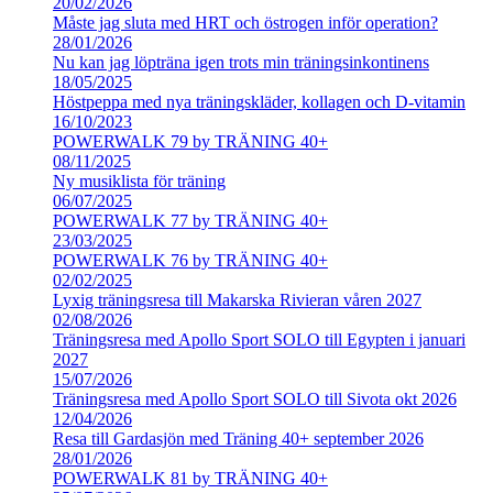
20/02/2026
Måste jag sluta med HRT och östrogen inför operation?
28/01/2026
Nu kan jag löpträna igen trots min träningsinkontinens
18/05/2025
Höstpeppa med nya träningskläder, kollagen och D-vitamin
16/10/2023
POWERWALK 79 by TRÄNING 40+
08/11/2025
Ny musiklista för träning
06/07/2025
POWERWALK 77 by TRÄNING 40+
23/03/2025
POWERWALK 76 by TRÄNING 40+
02/02/2025
Lyxig träningsresa till Makarska Rivieran våren 2027
02/08/2026
Träningsresa med Apollo Sport SOLO till Egypten i januari
2027
15/07/2026
Träningsresa med Apollo Sport SOLO till Sivota okt 2026
12/04/2026
Resa till Gardasjön med Träning 40+ september 2026
28/01/2026
POWERWALK 81 by TRÄNING 40+