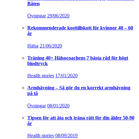
Båten
Övningar
29/06/2020
Rekommenderade kosttillskott för kvinnor 40 – 60
år
Hälsa
21/06/2020
Träning 40+ Hälsocoachens 7 bästa råd för högt
blodtryck
Health stories
17/01/2020
Armhävning – Så gör du en korrekt armhävning
på tå
Övningar
08/01/2020
Tipsen för att äta och träna rätt för din ålder 50-90
år
Health stories
08/09/2019