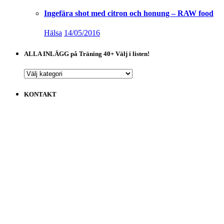
Ingefära shot med citron och honung – RAW food
Hälsa
14/05/2016
ALLA INLÄGG på Träning 40+ Välj i listen!
ALLA
INLÄGG
på
KONTAKT
Träning
40+
Välj
i
listen!