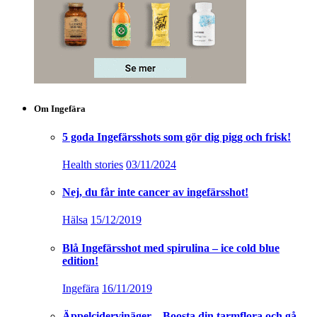
Om Ingefära
5 goda Ingefärsshots som gör dig pigg och frisk!
Health stories
03/11/2024
Nej, du får inte cancer av ingefärsshot!
Hälsa
15/12/2019
Blå Ingefärsshot med spirulina – ice cold blue
edition!
Ingefära
16/11/2019
Äppelcidervinäger – Boosta din tarmflora och gå