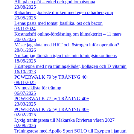
Allt på en plåt – enkel och god tomatsoppa
23/08/2025
Rabarber – godaste drinken med egen rabarbersyrup
29/05/2025
Lenas pasta med tomat, basilika, ost och bacon
03/11/2024
Kostnadsfri online-föreläsning om klimakteriet – 11 mars
20/02/2026
Måste jag sluta med HRT och östrogen inför operation?
28/01/2026
Nu kan jag löpträna igen trots min träningsinkontinens
18/05/2025
Höstpeppa med nya träningskläder, kollagen och D-vitamin
16/10/2023
POWERWALK 79 by TRÄNING 40+
08/11/2025
Ny musiklista för träning
06/07/2025
POWERWALK 77 by TRÄNING 40+
23/03/2025
POWERWALK 76 by TRÄNING 40+
02/02/2025
Lyxig träningsresa till Makarska Rivieran våren 2027
02/08/2026
Träningsresa med Apollo Sport SOLO till Egypten i januari