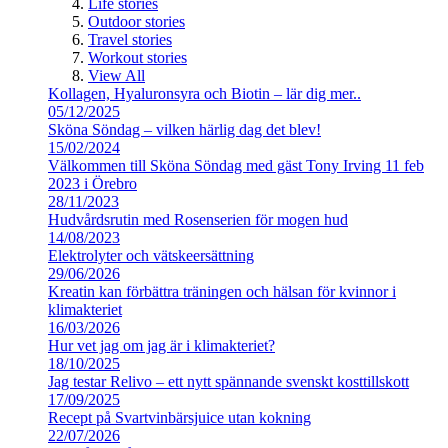
Life stories
Outdoor stories
Travel stories
Workout stories
View All
Kollagen, Hyaluronsyra och Biotin – lär dig mer..
05/12/2025
Sköna Söndag – vilken härlig dag det blev!
15/02/2024
Välkommen till Sköna Söndag med gäst Tony Irving 11 feb
2023 i Örebro
28/11/2023
Hudvårdsrutin med Rosenserien för mogen hud
14/08/2023
Elektrolyter och vätskeersättning
29/06/2026
Kreatin kan förbättra träningen och hälsan för kvinnor i
klimakteriet
16/03/2026
Hur vet jag om jag är i klimakteriet?
18/10/2025
Jag testar Relivo – ett nytt spännande svenskt kosttillskott
17/09/2025
Recept på Svartvinbärsjuice utan kokning
22/07/2026