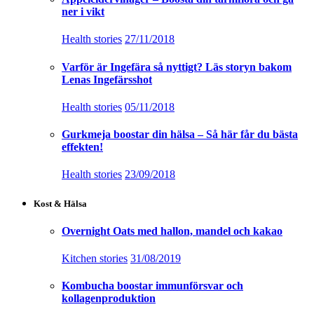
ner i vikt
Health stories
27/11/2018
Varför är Ingefära så nyttigt? Läs storyn bakom
Lenas Ingefärsshot
Health stories
05/11/2018
Gurkmeja boostar din hälsa – Så här får du bästa
effekten!
Health stories
23/09/2018
Kost & Hälsa
Overnight Oats med hallon, mandel och kakao
Kitchen stories
31/08/2019
Kombucha boostar immunförsvar och
kollagenproduktion