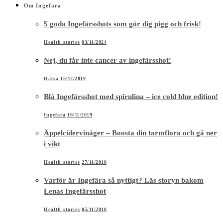
Om Ingefära
5 goda Ingefärsshots som gör dig pigg och frisk!
Health stories
03/11/2024
Nej, du får inte cancer av ingefärsshot!
Hälsa
15/12/2019
Blå Ingefärsshot med spirulina – ice cold blue edition!
Ingefära
16/11/2019
Äppelcidervinäger – Boosta din tarmflora och gå ner
i vikt
Health stories
27/11/2018
Varför är Ingefära så nyttigt? Läs storyn bakom
Lenas Ingefärsshot
Health stories
05/11/2018