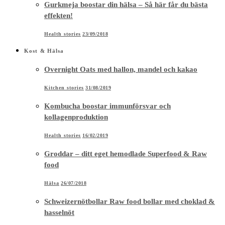
Gurkmeja boostar din hälsa – Så här får du bästa
effekten!
Health stories
23/09/2018
Kost & Hälsa
Overnight Oats med hallon, mandel och kakao
Kitchen stories
31/08/2019
Kombucha boostar immunförsvar och
kollagenproduktion
Health stories
16/02/2019
Groddar – ditt eget hemodlade Superfood & Raw
food
Hälsa
26/07/2018
Schweizernötbollar Raw food bollar med choklad &
hasselnöt