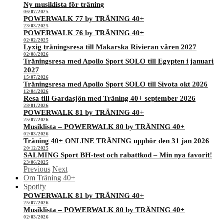
Ny musiklista för träning
06/07/2025
POWERWALK 77 by TRÄNING 40+
23/03/2025
POWERWALK 76 by TRÄNING 40+
02/02/2025
Lyxig träningsresa till Makarska Rivieran våren 2027
02/08/2026
Träningsresa med Apollo Sport SOLO till Egypten i januari
2027
15/07/2026
Träningsresa med Apollo Sport SOLO till Sivota okt 2026
12/04/2026
Resa till Gardasjön med Träning 40+ september 2026
28/01/2026
POWERWALK 81 by TRÄNING 40+
25/07/2026
Musiklista – POWERWALK 80 by TRÄNING 40+
02/03/2026
Träning 40+ ONLINE TRÄNING upphör den 31 jan 2026
20/12/2025
SALMING Sport BH-test och rabattkod – Min nya favorit!
23/06/2025
Previous
Next
Om Träning 40+
Spotify
POWERWALK 81 by TRÄNING 40+
25/07/2026
Musiklista – POWERWALK 80 by TRÄNING 40+
02/03/2026