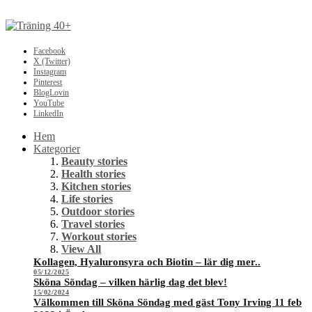
Facebook
X (Twitter)
Instagram
Pinterest
BlogLovin
YouTube
LinkedIn
Hem
Kategorier
Beauty stories
Health stories
Kitchen stories
Life stories
Outdoor stories
Travel stories
Workout stories
View All
Kollagen, Hyaluronsyra och Biotin – lär dig mer..
05/12/2025
Sköna Söndag – vilken härlig dag det blev!
15/02/2024
Välkommen till Sköna Söndag med gäst Tony Irving 11 feb