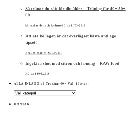
Så tränar du rätt för din ålder – Träning för 40+ 50+
60+
klimakteriet och kvinnohälsa
11/03/2018
Att äta kollagen är det överlägset bästa anti age
tipset!
Beauty stories
25/02/2018
Ingefära shot med citron och honung – RAW food
Hälsa
14/05/2016
ALLA INLÄGG på Träning 40+ Välj i listen!
ALLA
INLÄGG
på
KONTAKT
Träning
40+
Välj
i
listen!