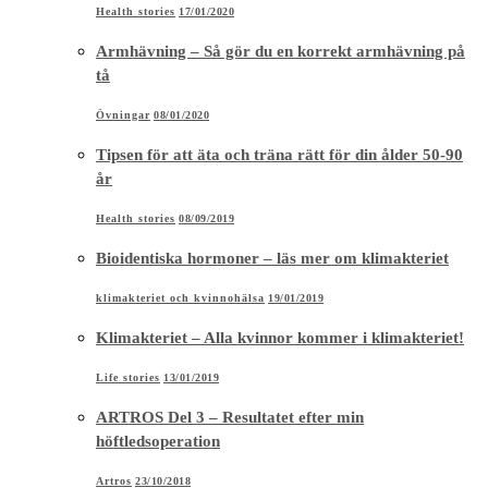
Health stories
17/01/2020
Armhävning – Så gör du en korrekt armhävning på
tå
Övningar
08/01/2020
Tipsen för att äta och träna rätt för din ålder 50-90
år
Health stories
08/09/2019
Bioidentiska hormoner – läs mer om klimakteriet
klimakteriet och kvinnohälsa
19/01/2019
Klimakteriet – Alla kvinnor kommer i klimakteriet!
Life stories
13/01/2019
ARTROS Del 3 – Resultatet efter min
höftledsoperation
Artros
23/10/2018