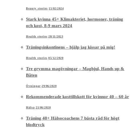
Beauty stories
15/02/2024
Stark kvinna 45+ Klimakteriet, hormoner, träning
och kost, 8-9 mars 2024
Health stories
28/11/2023
Träningsinkontinens – hjälp jag kissar på mig!
Health stories
05/12/2020
Tre grymma magövningar – Maghjul, Hands up &
Båten
Övningar
29/06/2020
Rekommenderade kosttillskott för kvinnor 40 – 60 år
Hälsa
21/06/2020
Träning 40+ Hälsocoachens 7 bästa råd för högt
blodtryck