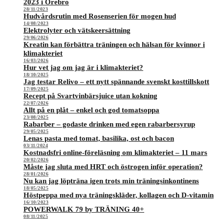
2023 i Örebro
28/11/2023
Hudvårdsrutin med Rosenserien för mogen hud
14/08/2023
Elektrolyter och vätskeersättning
29/06/2026
Kreatin kan förbättra träningen och hälsan för kvinnor i
klimakteriet
16/03/2026
Hur vet jag om jag är i klimakteriet?
18/10/2025
Jag testar Relivo – ett nytt spännande svenskt kosttillskott
17/09/2025
Recept på Svartvinbärsjuice utan kokning
22/07/2026
Allt på en plåt – enkel och god tomatsoppa
23/08/2025
Rabarber – godaste drinken med egen rabarbersyrup
29/05/2025
Lenas pasta med tomat, basilika, ost och bacon
03/11/2024
Kostnadsfri online-föreläsning om klimakteriet – 11 mars
20/02/2026
Måste jag sluta med HRT och östrogen inför operation?
28/01/2026
Nu kan jag löpträna igen trots min träningsinkontinens
18/05/2025
Höstpeppa med nya träningskläder, kollagen och D-vitamin
16/10/2023
POWERWALK 79 by TRÄNING 40+
08/11/2025