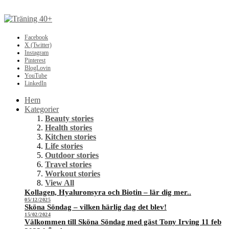
Facebook
X (Twitter)
Instagram
Pinterest
BlogLovin
YouTube
LinkedIn
Hem
Kategorier
Beauty stories
Health stories
Kitchen stories
Life stories
Outdoor stories
Travel stories
Workout stories
View All
Kollagen, Hyaluronsyra och Biotin – lär dig mer..
05/12/2025
Sköna Söndag – vilken härlig dag det blev!
15/02/2024
Välkommen till Sköna Söndag med gäst Tony Irving 11 feb