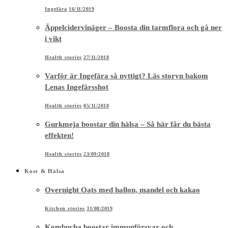
Ingefära
16/11/2019
Äppelcidervinäger – Boosta din tarmflora och gå ner
i vikt
Health stories
27/11/2018
Varför är Ingefära så nyttigt? Läs storyn bakom
Lenas Ingefärsshot
Health stories
05/11/2018
Gurkmeja boostar din hälsa – Så här får du bästa
effekten!
Health stories
23/09/2018
Kost & Hälsa
Overnight Oats med hallon, mandel och kakao
Kitchen stories
31/08/2019
Kombucha boostar immunförsvar och