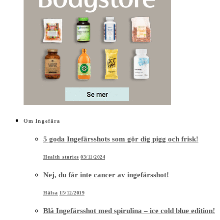
Om Ingefära
5 goda Ingefärsshots som gör dig pigg och frisk!
Health stories
03/11/2024
Nej, du får inte cancer av ingefärsshot!
Hälsa
15/12/2019
Blå Ingefärsshot med spirulina – ice cold blue edition!