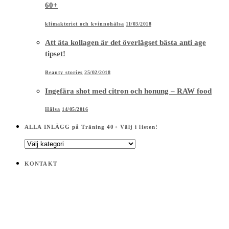
60+
klimakteriet och kvinnohälsa
11/03/2018
Att äta kollagen är det överlägset bästa anti age
tipset!
Beauty stories
25/02/2018
Ingefära shot med citron och honung – RAW food
Hälsa
14/05/2016
ALLA INLÄGG på Träning 40+ Välj i listen!
ALLA
INLÄGG
på
KONTAKT
Träning
40+
Välj
i
listen!