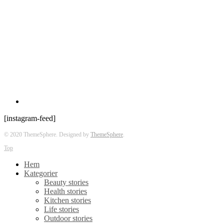
[instagram-feed]
© 2020 ThemeSphere. Designed by
ThemeSphere
.
Top
Hem
Kategorier
Beauty stories
Health stories
Kitchen stories
Life stories
Outdoor stories