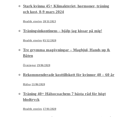
Stark kvinna 45+ Klimakteriet, hormoner, träning
och kost, 8-9 mars 2024
Health stories
28/11/2023
Träningsinkontinens – hjälp jag kissar på mig!
Health stories
05/12/2020
Tre grymma magövningar – Maghjul, Hands up &
Båten
Övningar
29/06/2020
Rekommenderade kosttillskott för kvinnor 40 – 60 år
Hälsa
21/06/2020
Träning 40+ Hälsocoachens 7 bästa råd för högt
blodtryck
Health stories
17/01/2020