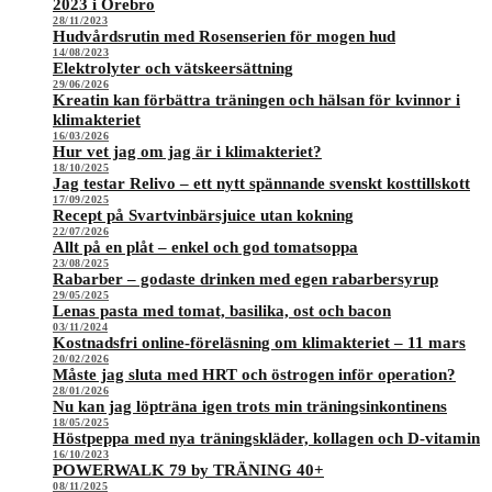
2023 i Örebro
28/11/2023
Hudvårdsrutin med Rosenserien för mogen hud
14/08/2023
Elektrolyter och vätskeersättning
29/06/2026
Kreatin kan förbättra träningen och hälsan för kvinnor i
klimakteriet
16/03/2026
Hur vet jag om jag är i klimakteriet?
18/10/2025
Jag testar Relivo – ett nytt spännande svenskt kosttillskott
17/09/2025
Recept på Svartvinbärsjuice utan kokning
22/07/2026
Allt på en plåt – enkel och god tomatsoppa
23/08/2025
Rabarber – godaste drinken med egen rabarbersyrup
29/05/2025
Lenas pasta med tomat, basilika, ost och bacon
03/11/2024
Kostnadsfri online-föreläsning om klimakteriet – 11 mars
20/02/2026
Måste jag sluta med HRT och östrogen inför operation?
28/01/2026
Nu kan jag löpträna igen trots min träningsinkontinens
18/05/2025
Höstpeppa med nya träningskläder, kollagen och D-vitamin
16/10/2023
POWERWALK 79 by TRÄNING 40+
08/11/2025