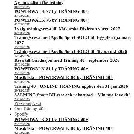
Ny musiklista för träning
06/07/2025
POWERWALK 77 by TRÄNING 40+
23/03/2025
POWERWALK 76 by TRÄNING 40+
02/02/2025
Lyxig träningsresa till Makarska Rivieran våren 2027
02/08/2026
Träningsresa med Apollo Sport SOLO till Egypten i januari
2027
15/07/2026
Träningsresa med Apollo Sport SOLO till Sivota okt 2026
12/04/2026
Resa till Gardasjön med Träning 40+ september 2026
28/01/2026
POWERWALK 81 by TRÄNING 40+
25/07/2026
Musiklista – POWERWALK 80 by TRÄNING 40+
02/03/2026
Träning 40+ ONLINE TRÄNING upphör den 31 jan 2026
20/12/2025
SALMING Sport BH-test och rabattkod – Min nya favorit!
23/06/2025
Previous
Next
Om Träning 40+
Spotify
POWERWALK 81 by TRÄNING 40+
25/07/2026
Musiklista – POWERWALK 80 by TRÄNING 40+
02/03/2026