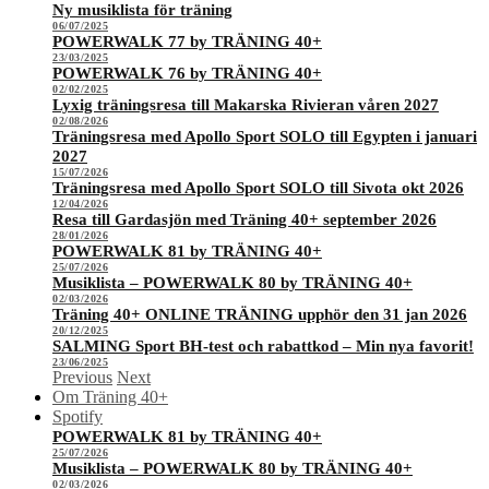
Ny musiklista för träning
06/07/2025
POWERWALK 77 by TRÄNING 40+
23/03/2025
POWERWALK 76 by TRÄNING 40+
02/02/2025
Lyxig träningsresa till Makarska Rivieran våren 2027
02/08/2026
Träningsresa med Apollo Sport SOLO till Egypten i januari
2027
15/07/2026
Träningsresa med Apollo Sport SOLO till Sivota okt 2026
12/04/2026
Resa till Gardasjön med Träning 40+ september 2026
28/01/2026
POWERWALK 81 by TRÄNING 40+
25/07/2026
Musiklista – POWERWALK 80 by TRÄNING 40+
02/03/2026
Träning 40+ ONLINE TRÄNING upphör den 31 jan 2026
20/12/2025
SALMING Sport BH-test och rabattkod – Min nya favorit!
23/06/2025
Previous
Next
Om Träning 40+
Spotify
POWERWALK 81 by TRÄNING 40+
25/07/2026
Musiklista – POWERWALK 80 by TRÄNING 40+
02/03/2026