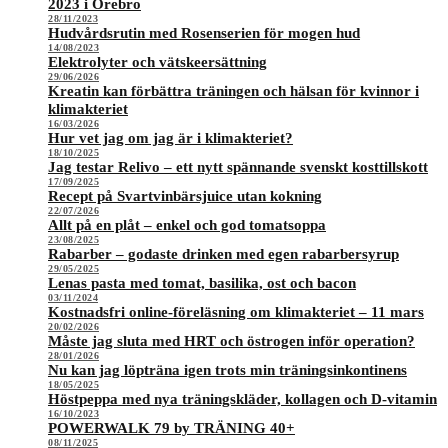
2023 i Örebro
28/11/2023
Hudvårdsrutin med Rosenserien för mogen hud
14/08/2023
Elektrolyter och vätskeersättning
29/06/2026
Kreatin kan förbättra träningen och hälsan för kvinnor i
klimakteriet
16/03/2026
Hur vet jag om jag är i klimakteriet?
18/10/2025
Jag testar Relivo – ett nytt spännande svenskt kosttillskott
17/09/2025
Recept på Svartvinbärsjuice utan kokning
22/07/2026
Allt på en plåt – enkel och god tomatsoppa
23/08/2025
Rabarber – godaste drinken med egen rabarbersyrup
29/05/2025
Lenas pasta med tomat, basilika, ost och bacon
03/11/2024
Kostnadsfri online-föreläsning om klimakteriet – 11 mars
20/02/2026
Måste jag sluta med HRT och östrogen inför operation?
28/01/2026
Nu kan jag löpträna igen trots min träningsinkontinens
18/05/2025
Höstpeppa med nya träningskläder, kollagen och D-vitamin
16/10/2023
POWERWALK 79 by TRÄNING 40+
08/11/2025