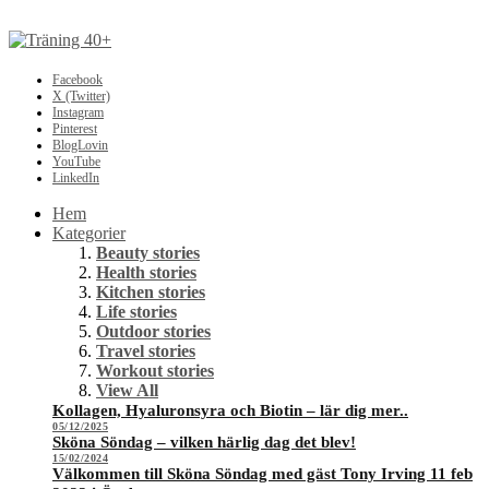
Facebook
X (Twitter)
Instagram
Pinterest
BlogLovin
YouTube
LinkedIn
Hem
Kategorier
Beauty stories
Health stories
Kitchen stories
Life stories
Outdoor stories
Travel stories
Workout stories
View All
Kollagen, Hyaluronsyra och Biotin – lär dig mer..
05/12/2025
Sköna Söndag – vilken härlig dag det blev!
15/02/2024
Välkommen till Sköna Söndag med gäst Tony Irving 11 feb