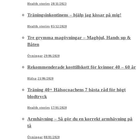
Health stories
28/11/2023
Träningsinkontinens – hjälp jag kissar på mig!
Health stories
05/12/2020
Tre grymma magövningar – Maghjul, Hands up &
Båten
Övningar
29/06/2020
Rekommenderade kosttillskott för kvinnor 40 – 60 år
Hälsa
21/06/2020
Träning 40+ Hälsocoachens 7 bästa råd för högt
blodtryck
Health stories
17/01/2020
Armhävning – Så gör du en korrekt armhävning på
tå
Övningar
08/01/2020