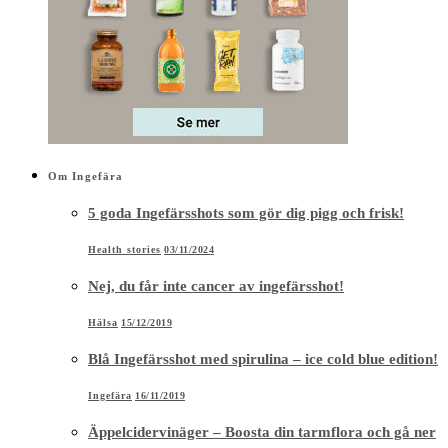
Om Ingefära
5 goda Ingefärsshots som gör dig pigg och frisk!
Health stories
03/11/2024
Nej, du får inte cancer av ingefärsshot!
Hälsa
15/12/2019
Blå Ingefärsshot med spirulina – ice cold blue edition!
Ingefära
16/11/2019
Äppelcidervinäger – Boosta din tarmflora och gå ner