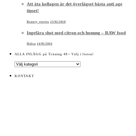
Att äta kollagen är det överlägset bästa anti age
tipset!
Beauty stories
25/02/2018
Ingefära shot med citron och honung – RAW food
Hälsa
14/05/2016
ALLA INLÄGG på Träning 40+ Välj i listen!
ALLA
INLÄGG
på
KONTAKT
Träning
40+
Välj
i
listen!