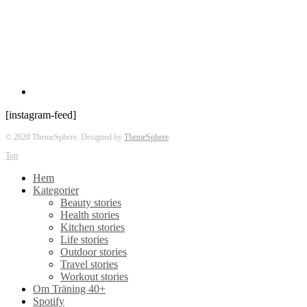
[instagram-feed]
© 2020 ThemeSphere. Designed by
ThemeSphere
.
Top
Hem
Kategorier
Beauty stories
Health stories
Kitchen stories
Life stories
Outdoor stories
Travel stories
Workout stories
Om Träning 40+
Spotify