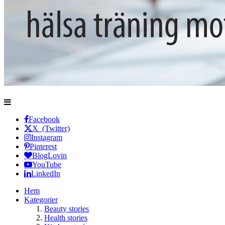
Facebook
X (Twitter)
Instagram
Pinterest
BlogLovin
YouTube
LinkedIn
Hem
Kategorier
Beauty stories
Health stories