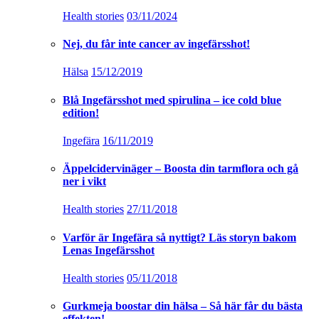
Health stories
03/11/2024
Nej, du får inte cancer av ingefärsshot!
Hälsa
15/12/2019
Blå Ingefärsshot med spirulina – ice cold blue
edition!
Ingefära
16/11/2019
Äppelcidervinäger – Boosta din tarmflora och gå
ner i vikt
Health stories
27/11/2018
Varför är Ingefära så nyttigt? Läs storyn bakom
Lenas Ingefärsshot
Health stories
05/11/2018
Gurkmeja boostar din hälsa – Så här får du bästa
effekten!