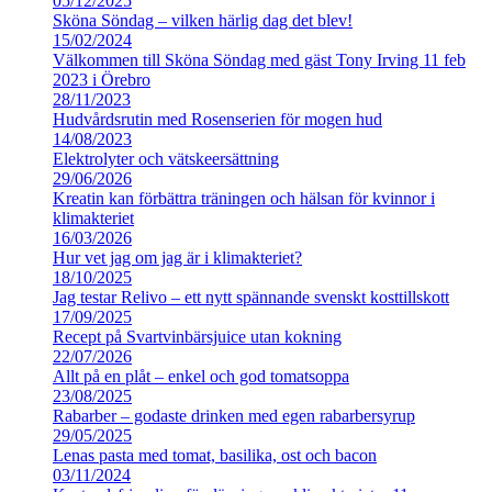
05/12/2025
Sköna Söndag – vilken härlig dag det blev!
15/02/2024
Välkommen till Sköna Söndag med gäst Tony Irving 11 feb
2023 i Örebro
28/11/2023
Hudvårdsrutin med Rosenserien för mogen hud
14/08/2023
Elektrolyter och vätskeersättning
29/06/2026
Kreatin kan förbättra träningen och hälsan för kvinnor i
klimakteriet
16/03/2026
Hur vet jag om jag är i klimakteriet?
18/10/2025
Jag testar Relivo – ett nytt spännande svenskt kosttillskott
17/09/2025
Recept på Svartvinbärsjuice utan kokning
22/07/2026
Allt på en plåt – enkel och god tomatsoppa
23/08/2025
Rabarber – godaste drinken med egen rabarbersyrup
29/05/2025
Lenas pasta med tomat, basilika, ost och bacon
03/11/2024