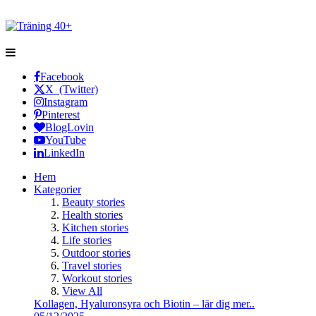
Facebook
X (Twitter)
Instagram
Pinterest
BlogLovin
YouTube
LinkedIn
Hem
Kategorier
Beauty stories
Health stories
Kitchen stories
Life stories
Outdoor stories
Travel stories
Workout stories
View All
Kollagen, Hyaluronsyra och Biotin – lär dig mer..