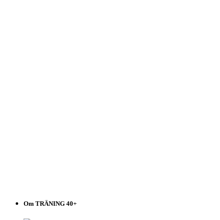
40+
Välj
i
listen!
Om TRÄNING 40+