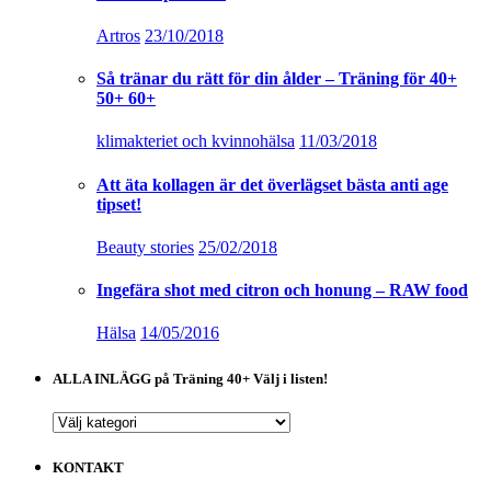
Artros
23/10/2018
Så tränar du rätt för din ålder – Träning för 40+
50+ 60+
klimakteriet och kvinnohälsa
11/03/2018
Att äta kollagen är det överlägset bästa anti age
tipset!
Beauty stories
25/02/2018
Ingefära shot med citron och honung – RAW food
Hälsa
14/05/2016
ALLA INLÄGG på Träning 40+ Välj i listen!
ALLA
INLÄGG
på
KONTAKT
Träning