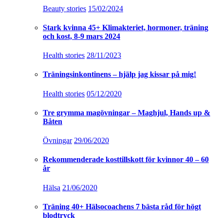
Beauty stories
15/02/2024
Stark kvinna 45+ Klimakteriet, hormoner, träning
och kost, 8-9 mars 2024
Health stories
28/11/2023
Träningsinkontinens – hjälp jag kissar på mig!
Health stories
05/12/2020
Tre grymma magövningar – Maghjul, Hands up &
Båten
Övningar
29/06/2020
Rekommenderade kosttillskott för kvinnor 40 – 60
år
Hälsa
21/06/2020
Träning 40+ Hälsocoachens 7 bästa råd för högt
blodtryck