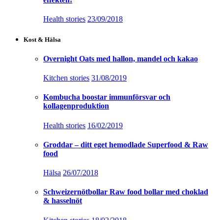
Health stories
23/09/2018
Kost & Hälsa
Overnight Oats med hallon, mandel och kakao
Kitchen stories
31/08/2019
Kombucha boostar immunförsvar och
kollagenproduktion
Health stories
16/02/2019
Groddar – ditt eget hemodlade Superfood & Raw
food
Hälsa
26/07/2018
Schweizernötbollar Raw food bollar med choklad
& hasselnöt