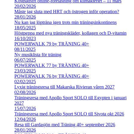
Kostnadsfri online-föreläsning om klimakteriet – 11 mars
20/02/2026
Måste jag sluta med HRT och östrogen inför operation?
28/01/2026
Nu kan jag löpträna igen trots min träningsinkontinens
18/05/2025
Höstpeppa med nya träningskläder, kollagen och D-vitamin
16/10/2023
POWERWALK 79 by TRÄNING 40+
08/11/2025
Ny musiklista för träning
06/07/2025
POWERWALK 77 by TRÄNING 40+
23/03/2025
POWERWALK 76 by TRÄNING 40+
02/02/2025
Lyxig träningsresa till Makarska Rivieran våren 2027
02/08/2026
Träningsresa med Apollo Sport SOLO till Egypten i januari
2027
15/07/2026
Träningsresa med Apollo Sport SOLO till Sivota okt 2026
12/04/2026
Resa till Gardasjön med Träning 40+ september 2026
28/01/2026