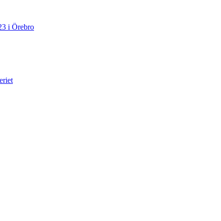
23 i Örebro
eriet