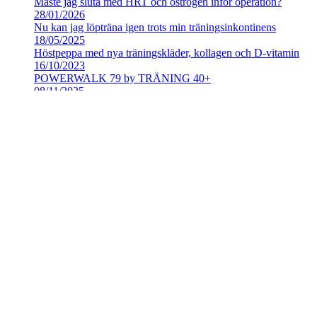
Måste jag sluta med HRT och östrogen inför operation?
28/01/2026
Nu kan jag löpträna igen trots min träningsinkontinens
18/05/2025
Höstpeppa med nya träningskläder, kollagen och D-vitamin
16/10/2023
POWERWALK 79 by TRÄNING 40+
08/11/2025
Ny musiklista för träning
06/07/2025
POWERWALK 77 by TRÄNING 40+
23/03/2025
POWERWALK 76 by TRÄNING 40+
02/02/2025
Lyxig träningsresa till Makarska Rivieran våren 2027
02/08/2026
Träningsresa med Apollo Sport SOLO till Egypten i januari 20
15/07/2026
Träningsresa med Apollo Sport SOLO till Sivota okt 2026
12/04/2026
Resa till Gardasjön med Träning 40+ september 2026
28/01/2026
POWERWALK 81 by TRÄNING 40+
25/07/2026
Musiklista – POWERWALK 80 by TRÄNING 40+