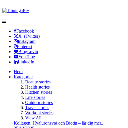
Facebook
X (Twitter)
Instagram
Pinterest
BlogLovin
YouTube
LinkedIn
Hem
Kategorier
Beauty stories
Health stories
Kitchen stories
Life stories
Outdoor stories
Travel stories
Workout stories
View All
Kollagen, Hyaluronsyra och Biotin – lär dig mer..