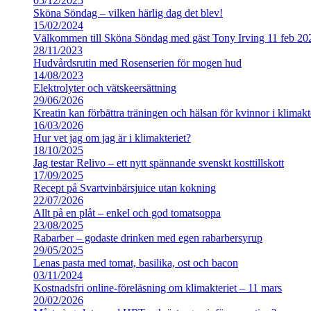
05/12/2025
Sköna Söndag – vilken härlig dag det blev!
15/02/2024
Välkommen till Sköna Söndag med gäst Tony Irving 11 feb 20
28/11/2023
Hudvårdsrutin med Rosenserien för mogen hud
14/08/2023
Elektrolyter och vätskeersättning
29/06/2026
Kreatin kan förbättra träningen och hälsan för kvinnor i klimakt
16/03/2026
Hur vet jag om jag är i klimakteriet?
18/10/2025
Jag testar Relivo – ett nytt spännande svenskt kosttillskott
17/09/2025
Recept på Svartvinbärsjuice utan kokning
22/07/2026
Allt på en plåt – enkel och god tomatsoppa
23/08/2025
Rabarber – godaste drinken med egen rabarbersyrup
29/05/2025
Lenas pasta med tomat, basilika, ost och bacon
03/11/2024
Kostnadsfri online-föreläsning om klimakteriet – 11 mars
20/02/2026