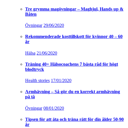
Tre grymma magövningar – Maghjul, Hands up &
Båten
Övningar
29/06/2020
Rekommenderade kosttillskott för kvinnor 40 – 60
år
Hälsa
21/06/2020
Träning 40+ Hälsocoachens 7 bästa råd för högt
blodtryck
Health stories
17/01/2020
Armhävning – Så gör du en korrekt armhävning
på tå
Övningar
08/01/2020
Tipsen för att äta och träna rätt för din ålder 50-90
år