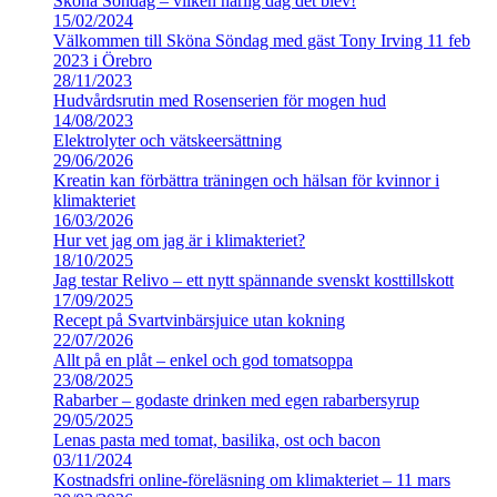
Sköna Söndag – vilken härlig dag det blev!
15/02/2024
Välkommen till Sköna Söndag med gäst Tony Irving 11 feb
2023 i Örebro
28/11/2023
Hudvårdsrutin med Rosenserien för mogen hud
14/08/2023
Elektrolyter och vätskeersättning
29/06/2026
Kreatin kan förbättra träningen och hälsan för kvinnor i
klimakteriet
16/03/2026
Hur vet jag om jag är i klimakteriet?
18/10/2025
Jag testar Relivo – ett nytt spännande svenskt kosttillskott
17/09/2025
Recept på Svartvinbärsjuice utan kokning
22/07/2026
Allt på en plåt – enkel och god tomatsoppa
23/08/2025
Rabarber – godaste drinken med egen rabarbersyrup
29/05/2025
Lenas pasta med tomat, basilika, ost och bacon
03/11/2024
Kostnadsfri online-föreläsning om klimakteriet – 11 mars