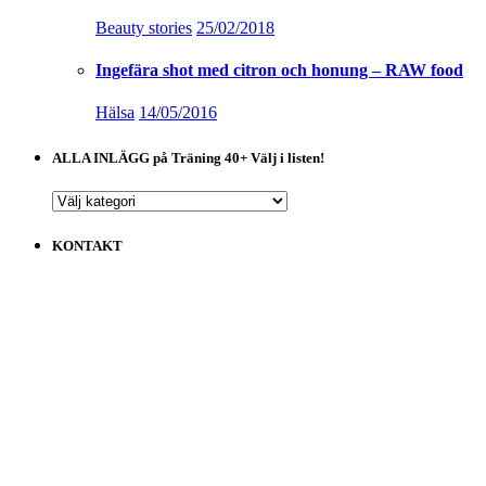
Beauty stories
25/02/2018
Ingefära shot med citron och honung – RAW food
Hälsa
14/05/2016
ALLA INLÄGG på Träning 40+ Välj i listen!
ALLA
INLÄGG
på
KONTAKT
Träning
40+
Välj
i
listen!