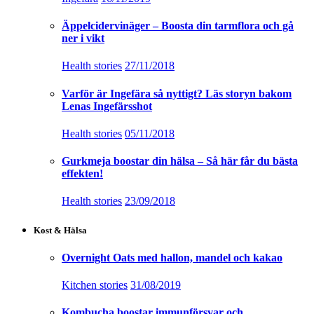
Äppelcidervinäger – Boosta din tarmflora och gå
ner i vikt
Health stories
27/11/2018
Varför är Ingefära så nyttigt? Läs storyn bakom
Lenas Ingefärsshot
Health stories
05/11/2018
Gurkmeja boostar din hälsa – Så här får du bästa
effekten!
Health stories
23/09/2018
Kost & Hälsa
Overnight Oats med hallon, mandel och kakao
Kitchen stories
31/08/2019
Kombucha boostar immunförsvar och