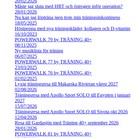
20/02/2026
Måste jag sluta med HRT och östrogen inför operation?
28/01/2026
Nu kan jag löpträna igen trots min träningsinkontinens
18/05/2025
Höstpeppa med nya träningskläder, kollagen och D-vitamin
16/10/2023
POWERWALK 79 by TRÄNING 40+
08/11/2025
Ny musiklista för träning
06/07/2025
POWERWALK 77 by TRÄNING 40+
23/03/2025
POWERWALK 76 by TRÄNING 40+
02/02/2025
Lyxig träningsresa till Makarska Rivieran våren 2027
02/08/2026
Träningsresa med Apollo Sport SOLO till Egypten i januari
2027
15/07/2026
Träningsresa med Apollo Sport SOLO till Sivota okt 2026
12/04/2026
Resa till Gardasjön med Träning 40+ september 2026
28/01/2026
POWERWALK 81 by TRÄNING 40+