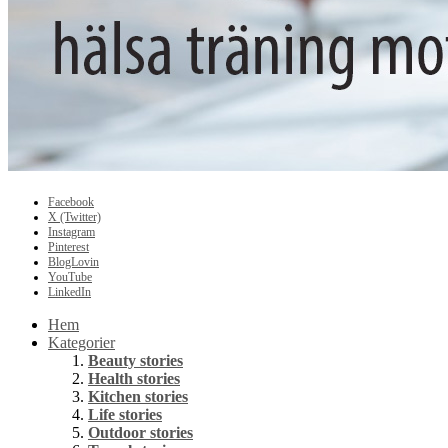
Facebook
X (Twitter)
Instagram
Pinterest
BlogLovin
YouTube
LinkedIn
Hem
Kategorier
Beauty stories
Health stories
Kitchen stories
Life stories
Outdoor stories