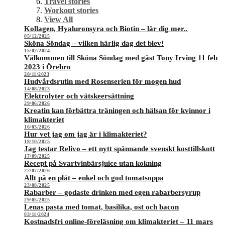
Travel stories
Workout stories
View All
Kollagen, Hyaluronsyra och Biotin – lär dig mer..
05/12/2025
Sköna Söndag – vilken härlig dag det blev!
15/02/2024
Välkommen till Sköna Söndag med gäst Tony Irving 11 feb
2023 i Örebro
28/11/2023
Hudvårdsrutin med Rosenserien för mogen hud
14/08/2023
Elektrolyter och vätskeersättning
29/06/2026
Kreatin kan förbättra träningen och hälsan för kvinnor i
klimakteriet
16/03/2026
Hur vet jag om jag är i klimakteriet?
18/10/2025
Jag testar Relivo – ett nytt spännande svenskt kosttillskott
17/09/2025
Recept på Svartvinbärsjuice utan kokning
22/07/2026
Allt på en plåt – enkel och god tomatsoppa
23/08/2025
Rabarber – godaste drinken med egen rabarbersyrup
29/05/2025
Lenas pasta med tomat, basilika, ost och bacon
03/11/2024
Kostnadsfri online-föreläsning om klimakteriet – 11 mars