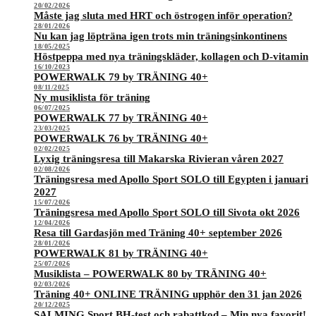
20/02/2026
Måste jag sluta med HRT och östrogen inför operation?
28/01/2026
Nu kan jag löpträna igen trots min träningsinkontinens
18/05/2025
Höstpeppa med nya träningskläder, kollagen och D-vitamin
16/10/2023
POWERWALK 79 by TRÄNING 40+
08/11/2025
Ny musiklista för träning
06/07/2025
POWERWALK 77 by TRÄNING 40+
23/03/2025
POWERWALK 76 by TRÄNING 40+
02/02/2025
Lyxig träningsresa till Makarska Rivieran våren 2027
02/08/2026
Träningsresa med Apollo Sport SOLO till Egypten i januari
2027
15/07/2026
Träningsresa med Apollo Sport SOLO till Sivota okt 2026
12/04/2026
Resa till Gardasjön med Träning 40+ september 2026
28/01/2026
POWERWALK 81 by TRÄNING 40+
25/07/2026
Musiklista – POWERWALK 80 by TRÄNING 40+
02/03/2026
Träning 40+ ONLINE TRÄNING upphör den 31 jan 2026
20/12/2025
SALMING Sport BH-test och rabattkod – Min nya favorit!