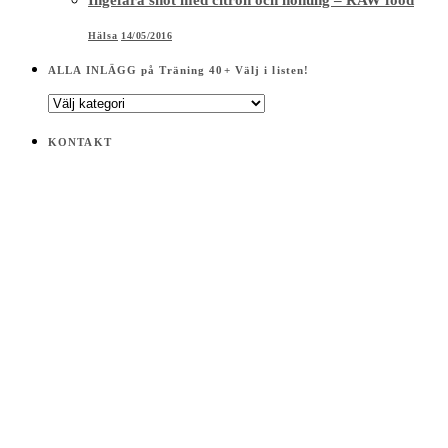
Hälsa
14/05/2016
ALLA INLÄGG på Träning 40+ Välj i listen!
ALLA
INLÄGG
på
KONTAKT
Träning
40+
Välj
i
listen!