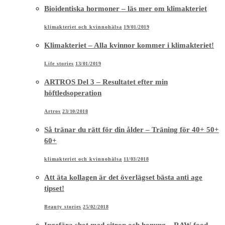
Bioidentiska hormoner – läs mer om klimakteriet
klimakteriet och kvinnohälsa
19/01/2019
Klimakteriet – Alla kvinnor kommer i klimakteriet!
Life stories
13/01/2019
ARTROS Del 3 – Resultatet efter min
höftledsoperation
Artros
23/10/2018
Så tränar du rätt för din ålder – Träning för 40+ 50+
60+
klimakteriet och kvinnohälsa
11/03/2018
Att äta kollagen är det överlägset bästa anti age
tipset!
Beauty stories
25/02/2018
Ingefära shot med citron och honung – RAW food