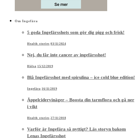
Om Ingefära
5 goda Ingefärsshots som gör dig pigg och frisk!
Health stories
03/11/2024
Nej, du får inte cancer av ingefärsshot!
Hälsa
15/12/2019
Blå Ingefärsshot med spirulina – ice cold blue edition!
Ingefära
16/11/2019
Äppelcidervinäger – Boosta din tarmflora och gå ner
i vikt
Health stories
27/11/2018
Varför är Ingefära så nyttigt? Läs storyn bakom
Lenas Ingefärsshot