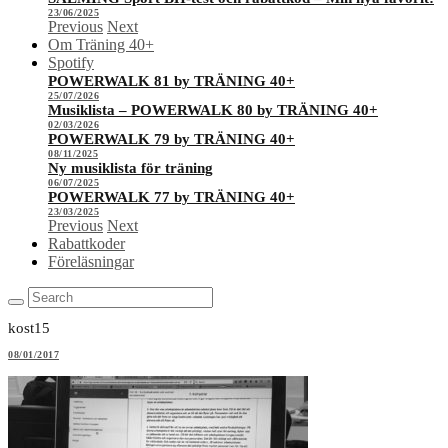
23/06/2025
Previous
Next
Om Träning 40+
Spotify
POWERWALK 81 by TRÄNING 40+
25/07/2026
Musiklista – POWERWALK 80 by TRÄNING 40+
02/03/2026
POWERWALK 79 by TRÄNING 40+
08/11/2025
Ny musiklista för träning
06/07/2025
POWERWALK 77 by TRÄNING 40+
23/03/2025
Previous
Next
Rabattkoder
Föreläsningar
kost15
08/01/2017