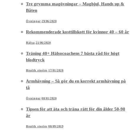
Tre grymma magövningar – Maghjul, Hands up &
Båten
Övningar
29/06/2020
Rekommenderade kosttillskott för kvinnor 40 – 60 år
Hälsa
21/06/2020
Träning 40+ Hälsocoachens 7 bästa råd för högt
blodtryck
Health stories
17/01/2020
Armhävning – Så gör du en korrekt armhävning på
tå
Övningar
08/01/2020
Tipsen för att äta och träna rätt för din ålder 50-90
år
Health stories
08/09/2019