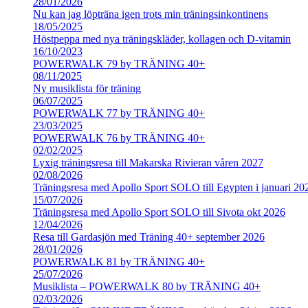
28/01/2026
Nu kan jag löpträna igen trots min träningsinkontinens
18/05/2025
Höstpeppa med nya träningskläder, kollagen och D-vitamin
16/10/2023
POWERWALK 79 by TRÄNING 40+
08/11/2025
Ny musiklista för träning
06/07/2025
POWERWALK 77 by TRÄNING 40+
23/03/2025
POWERWALK 76 by TRÄNING 40+
02/02/2025
Lyxig träningsresa till Makarska Rivieran våren 2027
02/08/2026
Träningsresa med Apollo Sport SOLO till Egypten i januari 20
15/07/2026
Träningsresa med Apollo Sport SOLO till Sivota okt 2026
12/04/2026
Resa till Gardasjön med Träning 40+ september 2026
28/01/2026
POWERWALK 81 by TRÄNING 40+
25/07/2026
Musiklista – POWERWALK 80 by TRÄNING 40+
02/03/2026