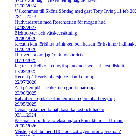
Sköna Söndag – vilken härlig dag det blev!
15/02/2024
Välkommen till Sköna Söndag med gäst Tony Irving 11 feb 20
28/11/2023
Hudvårdsrutin med Rosenserien för mogen hud
14/08/2023
Elektrolyter och vätskeersättning
29/06/2026
Kreatin kan förbättra träningen och hälsan för kvinnor i klimakt
16/03/2026
Hur vet jag om jag är i klimakteriet?
18/10/2025
Jag testar Relivo – ett nytt spännande svenskt kosttillskott
17/09/2025
Recept på Svartvinbärsjuice utan kokning
22/07/2026
Allt på en plåt – enkel och god tomatsoppa
23/08/2025
Rabarber – godaste drinken med egen rabarbersyrup
29/05/2025
Lenas pasta med tomat, basilika, ost och bacon
03/11/2024
Kostnadsfri online-föreläsning om klimakteriet – 11 mars
20/02/2026
Måste jag sluta med HRT och östrogen inför operation?