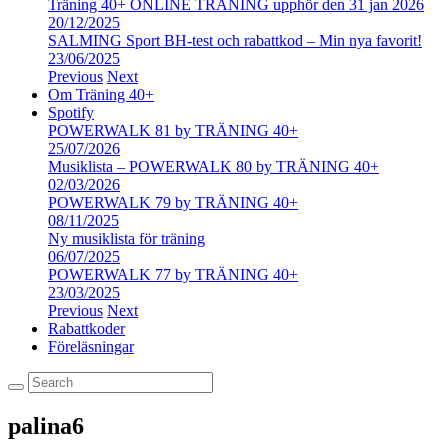
Träning 40+ ONLINE TRÄNING upphör den 31 jan 2026
20/12/2025
SALMING Sport BH-test och rabattkod – Min nya favorit!
23/06/2025
Previous
Next
Om Träning 40+
Spotify
POWERWALK 81 by TRÄNING 40+
25/07/2026
Musiklista – POWERWALK 80 by TRÄNING 40+
02/03/2026
POWERWALK 79 by TRÄNING 40+
08/11/2025
Ny musiklista för träning
06/07/2025
POWERWALK 77 by TRÄNING 40+
23/03/2025
Previous
Next
Rabattkoder
Föreläsningar
palina6