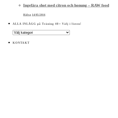
Ingefära shot med citron och honung – RAW food
Hälsa
14/05/2016
ALLA INLÄGG på Träning 40+ Välj i listen!
ALLA
INLÄGG
på
KONTAKT
Träning
40+
Välj
i
listen!