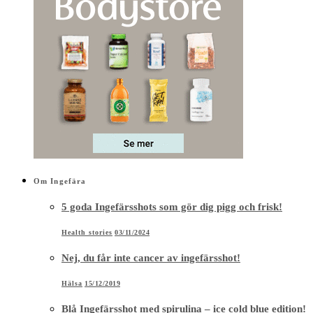
Om Ingefära
5 goda Ingefärsshots som gör dig pigg och frisk!
Health stories
03/11/2024
Nej, du får inte cancer av ingefärsshot!
Hälsa
15/12/2019
Blå Ingefärsshot med spirulina – ice cold blue edition!