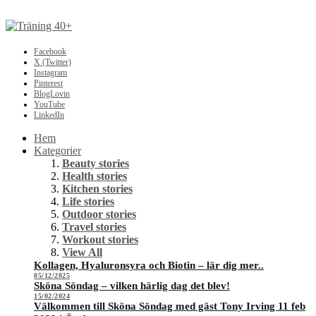
Facebook
X (Twitter)
Instagram
Pinterest
BlogLovin
YouTube
LinkedIn
Hem
Kategorier
Beauty stories
Health stories
Kitchen stories
Life stories
Outdoor stories
Travel stories
Workout stories
View All
Kollagen, Hyaluronsyra och Biotin – lär dig mer..
05/12/2025
Sköna Söndag – vilken härlig dag det blev!
15/02/2024
Välkommen till Sköna Söndag med gäst Tony Irving 11 feb