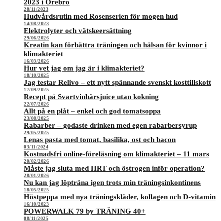
2023 i Örebro
28/11/2023
Hudvårdsrutin med Rosenserien för mogen hud
14/08/2023
Elektrolyter och vätskeersättning
29/06/2026
Kreatin kan förbättra träningen och hälsan för kvinnor i
klimakteriet
16/03/2026
Hur vet jag om jag är i klimakteriet?
18/10/2025
Jag testar Relivo – ett nytt spännande svenskt kosttillskott
17/09/2025
Recept på Svartvinbärsjuice utan kokning
22/07/2026
Allt på en plåt – enkel och god tomatsoppa
23/08/2025
Rabarber – godaste drinken med egen rabarbersyrup
29/05/2025
Lenas pasta med tomat, basilika, ost och bacon
03/11/2024
Kostnadsfri online-föreläsning om klimakteriet – 11 mars
20/02/2026
Måste jag sluta med HRT och östrogen inför operation?
28/01/2026
Nu kan jag löpträna igen trots min träningsinkontinens
18/05/2025
Höstpeppa med nya träningskläder, kollagen och D-vitamin
16/10/2023
POWERWALK 79 by TRÄNING 40+
08/11/2025