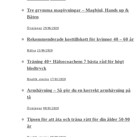
Tre grymma magövningar – Maghjul, Hands up &
Båten
Övningar
29/06/2020
Rekommenderade kosttillskott för kvinnor 40 – 60 år
Hälsa
21/06/2020
Träning 40+ Hälsocoachens 7 bästa råd för högt
blodtryck
Health stories
17/01/2020
Armhävning – Så gör du en korrekt armhävning på
tå
Övningar
08/01/2020
Tipsen för att äta och träna rätt för din ålder 50-90
år