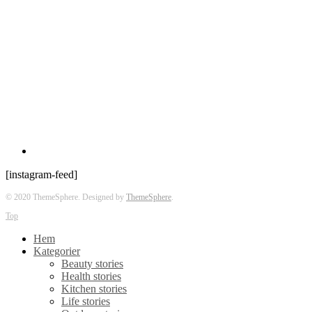
[instagram-feed]
© 2020 ThemeSphere. Designed by
ThemeSphere
.
Top
Hem
Kategorier
Beauty stories
Health stories
Kitchen stories
Life stories