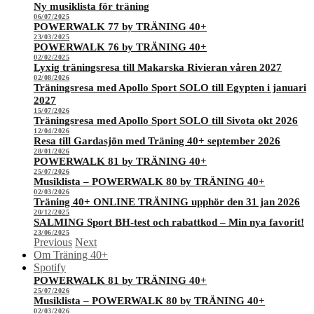
Ny musiklista för träning
06/07/2025
POWERWALK 77 by TRÄNING 40+
23/03/2025
POWERWALK 76 by TRÄNING 40+
02/02/2025
Lyxig träningsresa till Makarska Rivieran våren 2027
02/08/2026
Träningsresa med Apollo Sport SOLO till Egypten i januari
2027
15/07/2026
Träningsresa med Apollo Sport SOLO till Sivota okt 2026
12/04/2026
Resa till Gardasjön med Träning 40+ september 2026
28/01/2026
POWERWALK 81 by TRÄNING 40+
25/07/2026
Musiklista – POWERWALK 80 by TRÄNING 40+
02/03/2026
Träning 40+ ONLINE TRÄNING upphör den 31 jan 2026
20/12/2025
SALMING Sport BH-test och rabattkod – Min nya favorit!
23/06/2025
Previous
Next
Om Träning 40+
Spotify
POWERWALK 81 by TRÄNING 40+
25/07/2026
Musiklista – POWERWALK 80 by TRÄNING 40+
02/03/2026