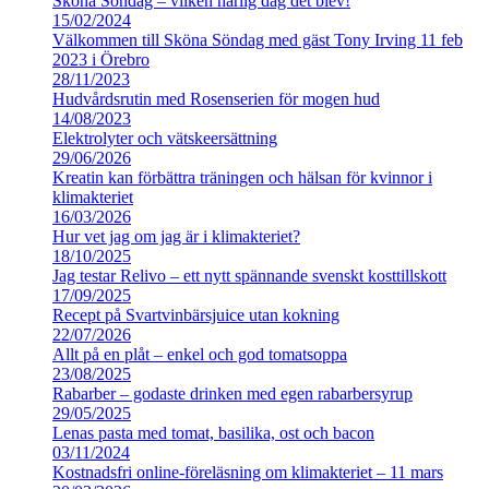
Sköna Söndag – vilken härlig dag det blev!
15/02/2024
Välkommen till Sköna Söndag med gäst Tony Irving 11 feb
2023 i Örebro
28/11/2023
Hudvårdsrutin med Rosenserien för mogen hud
14/08/2023
Elektrolyter och vätskeersättning
29/06/2026
Kreatin kan förbättra träningen och hälsan för kvinnor i
klimakteriet
16/03/2026
Hur vet jag om jag är i klimakteriet?
18/10/2025
Jag testar Relivo – ett nytt spännande svenskt kosttillskott
17/09/2025
Recept på Svartvinbärsjuice utan kokning
22/07/2026
Allt på en plåt – enkel och god tomatsoppa
23/08/2025
Rabarber – godaste drinken med egen rabarbersyrup
29/05/2025
Lenas pasta med tomat, basilika, ost och bacon
03/11/2024
Kostnadsfri online-föreläsning om klimakteriet – 11 mars