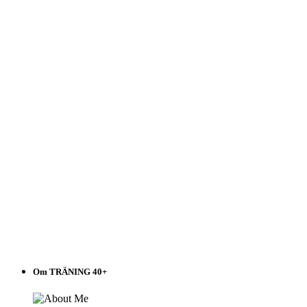
Välj
i
listen!
Om TRÄNING 40+