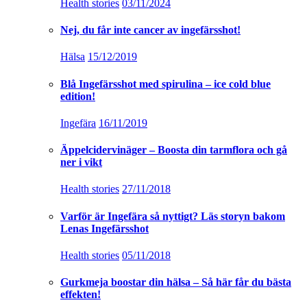
Health stories
03/11/2024
Nej, du får inte cancer av ingefärsshot!
Hälsa
15/12/2019
Blå Ingefärsshot med spirulina – ice cold blue
edition!
Ingefära
16/11/2019
Äppelcidervinäger – Boosta din tarmflora och gå
ner i vikt
Health stories
27/11/2018
Varför är Ingefära så nyttigt? Läs storyn bakom
Lenas Ingefärsshot
Health stories
05/11/2018
Gurkmeja boostar din hälsa – Så här får du bästa
effekten!