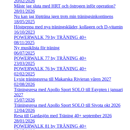
20/02/2026
Måste jag sluta med HRT och östrogen inför operation?
28/01/2026
Nu kan jag löpträna igen trots min träningsinkontinens
18/05/2025
Höstpeppa med nya träningskläder, kollagen och D-vitamin
16/10/2023
POWERWALK 79 by TRÄNING 40+
08/11/2025
Ny musiklista för träning
06/07/2025
POWERWALK 77 by TRÄNING 40+
23/03/2025
POWERWALK 76 by TRÄNING 40+
02/02/2025
Lyxig träningsresa till Makarska Rivieran våren 2027
02/08/2026
Träningsresa med Apollo Sport SOLO till Egypten i januari
2027
15/07/2026
Träningsresa med Apollo Sport SOLO till Sivota okt 2026
12/04/2026
Resa till Gardasjön med Träning 40+ september 2026
28/01/2026
POWERWALK 81 by TRÄNING 40+