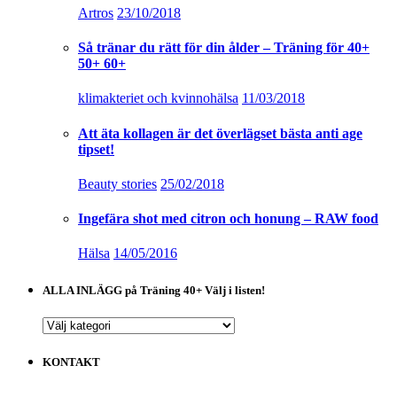
Artros
23/10/2018
Så tränar du rätt för din ålder – Träning för 40+
50+ 60+
klimakteriet och kvinnohälsa
11/03/2018
Att äta kollagen är det överlägset bästa anti age
tipset!
Beauty stories
25/02/2018
Ingefära shot med citron och honung – RAW food
Hälsa
14/05/2016
ALLA INLÄGG på Träning 40+ Välj i listen!
ALLA
INLÄGG
på
KONTAKT
Träning
40+