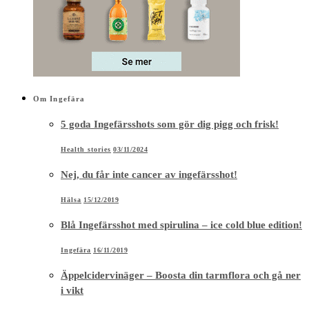
Om Ingefära
5 goda Ingefärsshots som gör dig pigg och frisk!
Health stories
03/11/2024
Nej, du får inte cancer av ingefärsshot!
Hälsa
15/12/2019
Blå Ingefärsshot med spirulina – ice cold blue edition!
Ingefära
16/11/2019
Äppelcidervinäger – Boosta din tarmflora och gå ner
i vikt