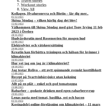
Travel stories
Workout stories
View All
Kollagen, Hyaluronsyra och Biotin – lär dig mer..
05/12/2025
Sköna Söndag – vilken härlig dag det blev!
15/02/2024
Välkommen till Sköna Söndag med gäst Tony Irving 11 feb
2023 i Örebro
28/11/2023
Hudvårdsrutin med Rosenserien för mogen hud
14/08/2023
Elektrolyter och vätskeersättning
29/06/2026
Kreatin kan förbättra träningen och hälsan för kvinnor i
klimakteriet
16/03/2026
Hur vet jag om jag är i klimakteriet?
18/10/2025
Jag testar Relivo – ett nytt spännande svenskt kosttillskott
17/09/2025
Recept på Svartvinbärsjuice utan kokning
22/07/2026
Allt på en plåt – enkel och god tomatsoppa
23/08/2025
Rabarber – godaste drinken med egen rabarbersyrup
29/05/2025
Lenas pasta med tomat, basilika, ost och bacon
03/11/2024
Kostnadsfri online-föreläsning om klimakteriet – 11 mars