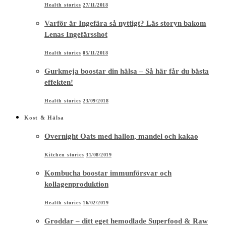
Health stories
27/11/2018
Varför är Ingefära så nyttigt? Läs storyn bakom
Lenas Ingefärsshot
Health stories
05/11/2018
Gurkmeja boostar din hälsa – Så här får du bästa
effekten!
Health stories
23/09/2018
Kost & Hälsa
Overnight Oats med hallon, mandel och kakao
Kitchen stories
31/08/2019
Kombucha boostar immunförsvar och
kollagenproduktion
Health stories
16/02/2019
Groddar – ditt eget hemodlade Superfood & Raw