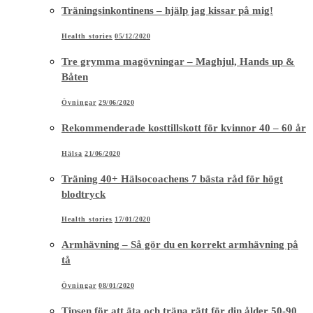
Träningsinkontinens – hjälp jag kissar på mig!
Health stories
05/12/2020
Tre grymma magövningar – Maghjul, Hands up &
Båten
Övningar
29/06/2020
Rekommenderade kosttillskott för kvinnor 40 – 60 år
Hälsa
21/06/2020
Träning 40+ Hälsocoachens 7 bästa råd för högt
blodtryck
Health stories
17/01/2020
Armhävning – Så gör du en korrekt armhävning på
tå
Övningar
08/01/2020
Tipsen för att äta och träna rätt för din ålder 50-90