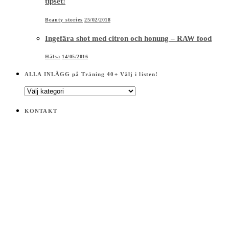
tipset!
Beauty stories
25/02/2018
Ingefära shot med citron och honung – RAW food
Hälsa
14/05/2016
ALLA INLÄGG på Träning 40+ Välj i listen!
ALLA
INLÄGG
på
KONTAKT
Träning
40+
Välj
i
listen!