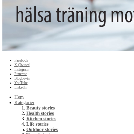
Facebook
X (Twitter)
Instagram
Pinterest
BlogLovin
YouTube
LinkedIn
Hem
Kategorier
Beauty stories
Health stories
Kitchen stories
Life stories
Outdoor stories