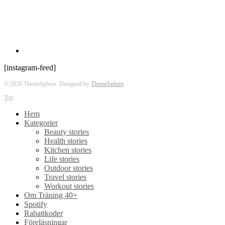
[instagram-feed]
© 2020 ThemeSphere. Designed by
ThemeSphere
.
Top
Hem
Kategorier
Beauty stories
Health stories
Kitchen stories
Life stories
Outdoor stories
Travel stories
Workout stories
Om Träning 40+
Spotify
Rabattkoder
Föreläsningar