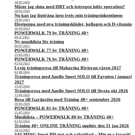
20/02/2026
Måste jag sluta med HRT och östrogen inför operation?
28/01/2026
Nu kan jag löpträna igen trots min träningsinkontinens
18/05/2025
Höstpeppa med nya träningskläder, kollagen och D-vitamin
16/10/2023
POWERWALK 79 by TRÄNING 40+
08/11/2025
Ny musiklista för träning
06/07/2025
POWERWALK 77 by TRÄNING 40+
23/03/2025
POWERWALK 76 by TRÄNING 40+
02/02/2025
Lyxig träningsresa till Makarska Rivieran våren 2027
02/08/2026
Träningsresa med Apollo Sport SOLO till Egypten i januari
2027
15/07/2026
Träningsresa med Apollo Sport SOLO till Sivota okt 2026
12/04/2026
Resa till Gardasjön med Träning 40+ september 2026
28/01/2026
POWERWALK 81 by TRÄNING 40+
25/07/2026
Musiklista – POWERWALK 80 by TRÄNING 40+
02/03/2026
Träning 40+ ONLINE TRÄNING upphör den 31 jan 2026
20/12/2025
SALMING Sport BH-test och rabattkod – Min nya favorit!