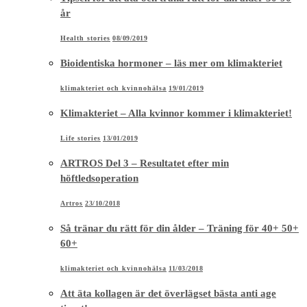
år
Health stories
08/09/2019
Bioidentiska hormoner – läs mer om klimakteriet
klimakteriet och kvinnohälsa
19/01/2019
Klimakteriet – Alla kvinnor kommer i klimakteriet!
Life stories
13/01/2019
ARTROS Del 3 – Resultatet efter min
höftledsoperation
Artros
23/10/2018
Så tränar du rätt för din ålder – Träning för 40+ 50+
60+
klimakteriet och kvinnohälsa
11/03/2018
Att äta kollagen är det överlägset bästa anti age