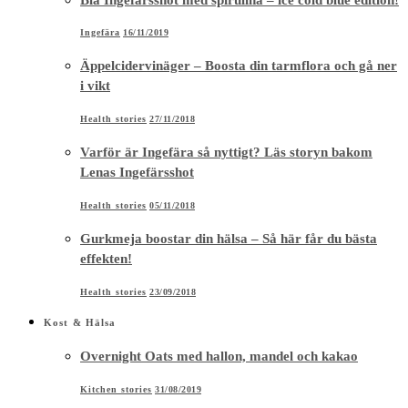
Ingefära
16/11/2019
Äppelcidervinäger – Boosta din tarmflora och gå ner
i vikt
Health stories
27/11/2018
Varför är Ingefära så nyttigt? Läs storyn bakom
Lenas Ingefärsshot
Health stories
05/11/2018
Gurkmeja boostar din hälsa – Så här får du bästa
effekten!
Health stories
23/09/2018
Kost & Hälsa
Overnight Oats med hallon, mandel och kakao
Kitchen stories
31/08/2019