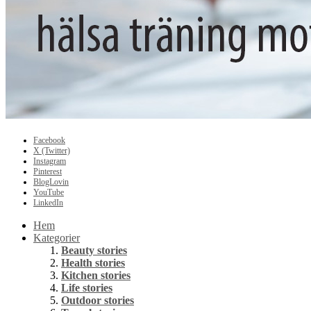
Facebook
X (Twitter)
Instagram
Pinterest
BlogLovin
YouTube
LinkedIn
Hem
Kategorier
Beauty stories
Health stories
Kitchen stories
Life stories
Outdoor stories