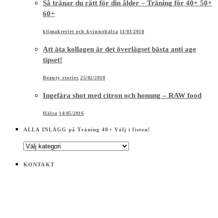
Så tränar du rätt för din ålder – Träning för 40+ 50+
60+
klimakteriet och kvinnohälsa
11/03/2018
Att äta kollagen är det överlägset bästa anti age
tipset!
Beauty stories
25/02/2018
Ingefära shot med citron och honung – RAW food
Hälsa
14/05/2016
ALLA INLÄGG på Träning 40+ Välj i listen!
ALLA
INLÄGG
på
KONTAKT
Träning
40+
Välj
i
listen!