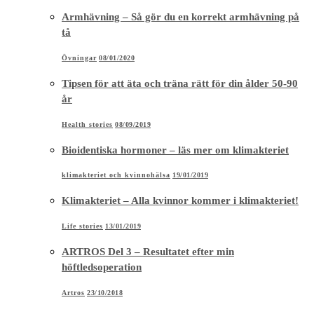
Armhävning – Så gör du en korrekt armhävning på
tå
Övningar
08/01/2020
Tipsen för att äta och träna rätt för din ålder 50-90
år
Health stories
08/09/2019
Bioidentiska hormoner – läs mer om klimakteriet
klimakteriet och kvinnohälsa
19/01/2019
Klimakteriet – Alla kvinnor kommer i klimakteriet!
Life stories
13/01/2019
ARTROS Del 3 – Resultatet efter min
höftledsoperation
Artros
23/10/2018