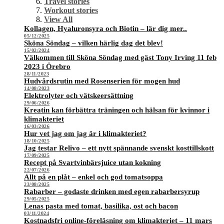
Travel stories
Workout stories
View All
Kollagen, Hyaluronsyra och Biotin – lär dig mer..
05/12/2025
Sköna Söndag – vilken härlig dag det blev!
15/02/2024
Välkommen till Sköna Söndag med gäst Tony Irving 11 feb
2023 i Örebro
28/11/2023
Hudvårdsrutin med Rosenserien för mogen hud
14/08/2023
Elektrolyter och vätskeersättning
29/06/2026
Kreatin kan förbättra träningen och hälsan för kvinnor i
klimakteriet
16/03/2026
Hur vet jag om jag är i klimakteriet?
18/10/2025
Jag testar Relivo – ett nytt spännande svenskt kosttillskott
17/09/2025
Recept på Svartvinbärsjuice utan kokning
22/07/2026
Allt på en plåt – enkel och god tomatsoppa
23/08/2025
Rabarber – godaste drinken med egen rabarbersyrup
29/05/2025
Lenas pasta med tomat, basilika, ost och bacon
03/11/2024
Kostnadsfri online-föreläsning om klimakteriet – 11 mars