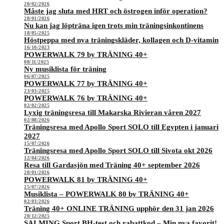
20/02/2026
Måste jag sluta med HRT och östrogen inför operation?
28/01/2026
Nu kan jag löpträna igen trots min träningsinkontinens
18/05/2025
Höstpeppa med nya träningskläder, kollagen och D-vitamin
16/10/2023
POWERWALK 79 by TRÄNING 40+
08/11/2025
Ny musiklista för träning
06/07/2025
POWERWALK 77 by TRÄNING 40+
23/03/2025
POWERWALK 76 by TRÄNING 40+
02/02/2025
Lyxig träningsresa till Makarska Rivieran våren 2027
02/08/2026
Träningsresa med Apollo Sport SOLO till Egypten i januari
2027
15/07/2026
Träningsresa med Apollo Sport SOLO till Sivota okt 2026
12/04/2026
Resa till Gardasjön med Träning 40+ september 2026
28/01/2026
POWERWALK 81 by TRÄNING 40+
25/07/2026
Musiklista – POWERWALK 80 by TRÄNING 40+
02/03/2026
Träning 40+ ONLINE TRÄNING upphör den 31 jan 2026
20/12/2025
SALMING Sport BH-test och rabattkod – Min nya favorit!