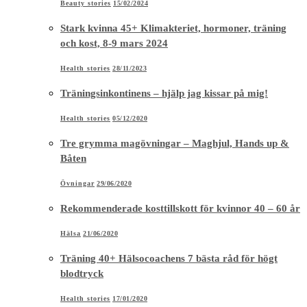
Beauty stories
15/02/2024
Stark kvinna 45+ Klimakteriet, hormoner, träning
och kost, 8-9 mars 2024
Health stories
28/11/2023
Träningsinkontinens – hjälp jag kissar på mig!
Health stories
05/12/2020
Tre grymma magövningar – Maghjul, Hands up &
Båten
Övningar
29/06/2020
Rekommenderade kosttillskott för kvinnor 40 – 60 år
Hälsa
21/06/2020
Träning 40+ Hälsocoachens 7 bästa råd för högt
blodtryck
Health stories
17/01/2020