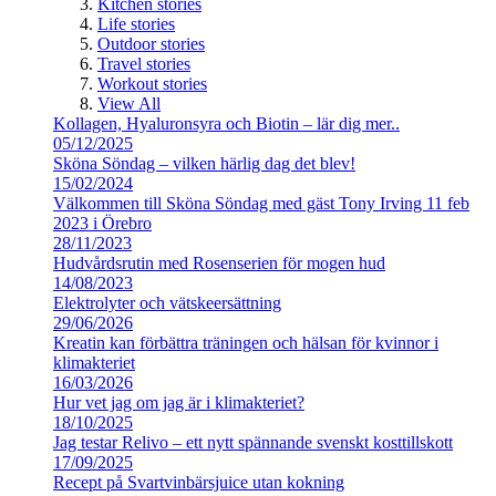
Kitchen stories
Life stories
Outdoor stories
Travel stories
Workout stories
View All
Kollagen, Hyaluronsyra och Biotin – lär dig mer..
05/12/2025
Sköna Söndag – vilken härlig dag det blev!
15/02/2024
Välkommen till Sköna Söndag med gäst Tony Irving 11 feb
2023 i Örebro
28/11/2023
Hudvårdsrutin med Rosenserien för mogen hud
14/08/2023
Elektrolyter och vätskeersättning
29/06/2026
Kreatin kan förbättra träningen och hälsan för kvinnor i
klimakteriet
16/03/2026
Hur vet jag om jag är i klimakteriet?
18/10/2025
Jag testar Relivo – ett nytt spännande svenskt kosttillskott
17/09/2025
Recept på Svartvinbärsjuice utan kokning