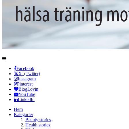
Facebook
X (Twitter)
Instagram
Pinterest
BlogLovin
YouTube
LinkedIn
Hem
Kategorier
Beauty stories
Health stories