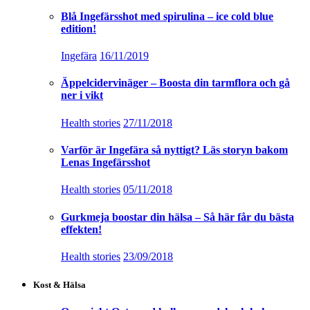
Blå Ingefärsshot med spirulina – ice cold blue
edition!
Ingefära
16/11/2019
Äppelcidervinäger – Boosta din tarmflora och gå
ner i vikt
Health stories
27/11/2018
Varför är Ingefära så nyttigt? Läs storyn bakom
Lenas Ingefärsshot
Health stories
05/11/2018
Gurkmeja boostar din hälsa – Så här får du bästa
effekten!
Health stories
23/09/2018
Kost & Hälsa