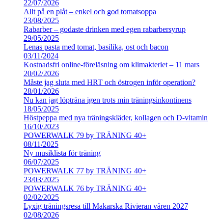
22/07/2026
Allt på en plåt – enkel och god tomatsoppa
23/08/2025
Rabarber – godaste drinken med egen rabarbersyrup
29/05/2025
Lenas pasta med tomat, basilika, ost och bacon
03/11/2024
Kostnadsfri online-föreläsning om klimakteriet – 11 mars
20/02/2026
Måste jag sluta med HRT och östrogen inför operation?
28/01/2026
Nu kan jag löpträna igen trots min träningsinkontinens
18/05/2025
Höstpeppa med nya träningskläder, kollagen och D-vitamin
16/10/2023
POWERWALK 79 by TRÄNING 40+
08/11/2025
Ny musiklista för träning
06/07/2025
POWERWALK 77 by TRÄNING 40+
23/03/2025
POWERWALK 76 by TRÄNING 40+
02/02/2025
Lyxig träningsresa till Makarska Rivieran våren 2027
02/08/2026