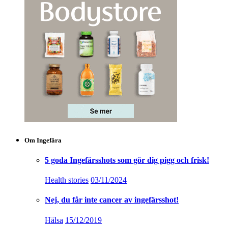
Om Ingefära
5 goda Ingefärsshots som gör dig pigg och frisk!
Health stories
03/11/2024
Nej, du får inte cancer av ingefärsshot!
Hälsa
15/12/2019