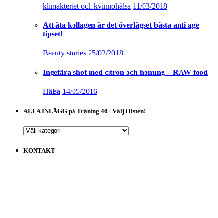
klimakteriet och kvinnohälsa
11/03/2018
Att äta kollagen är det överlägset bästa anti age
tipset!
Beauty stories
25/02/2018
Ingefära shot med citron och honung – RAW food
Hälsa
14/05/2016
ALLA INLÄGG på Träning 40+ Välj i listen!
ALLA
INLÄGG
på
KONTAKT
Träning
40+
Välj
i
listen!