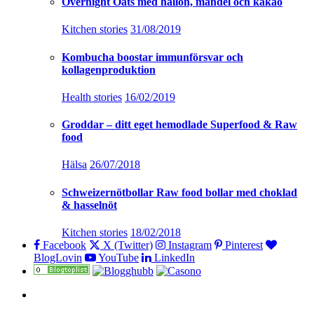
Overnight Oats med hallon, mandel och kakao
Kitchen stories
31/08/2019
Kombucha boostar immunförsvar och
kollagenproduktion
Health stories
16/02/2019
Groddar – ditt eget hemodlade Superfood & Raw
food
Hälsa
26/07/2018
Schweizernötbollar Raw food bollar med choklad
& hasselnöt
Kitchen stories
18/02/2018
Facebook
X (Twitter)
Instagram
Pinterest
BlogLovin
YouTube
LinkedIn