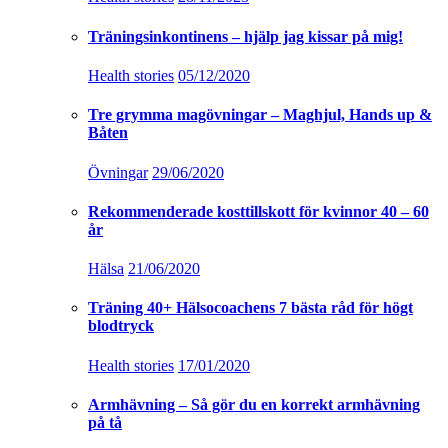
Träningsinkontinens – hjälp jag kissar på mig!
Health stories
05/12/2020
Tre grymma magövningar – Maghjul, Hands up &
Båten
Övningar
29/06/2020
Rekommenderade kosttillskott för kvinnor 40 – 60
år
Hälsa
21/06/2020
Träning 40+ Hälsocoachens 7 bästa råd för högt
blodtryck
Health stories
17/01/2020
Armhävning – Så gör du en korrekt armhävning
på tå