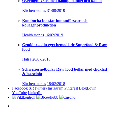
Overnight Oats med hallon, mandel och kakao
Kitchen stories
31/08/2019
Kombucha boostar immunförsvar och
kollagenproduktion
Health stories
16/02/2019
Groddar – ditt eget hemodlade Superfood & Raw
food
Hälsa
26/07/2018
Schweizernötbollar Raw food bollar med choklad
& hasselnöt
Kitchen stories
18/02/2018
Facebook
X (Twitter)
Instagram
Pinterest
BlogLovin
YouTube
LinkedIn