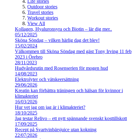
Life stories
Outdoor stories
Travel stories
Workout stories
View All
Kollagen, Hyaluronsyra och Biotin – lär dig mer..
05/12/2025
Sköna Söndag – vilken härlig dag det blev!
15/02/2024
Välkommen till Sköna Söndag med gäst Tony Irving 11 feb
2023 i Örebro
28/11/2023
Hudvårdsrutin med Rosenserien för mogen hud
14/08/2023
Elektrolyter och vätskeersättning
29/06/2026
Kreatin kan förbättra träningen och hälsan för kvinnor i
klimakteriet
16/03/2026
Hur vet jag om jag är i klimakteriet?
18/10/2025
Jag testar Relivo – ett nytt spännande svenskt kosttillskott
17/09/2025
Recept på Svartvinbärsjuice utan kokning
22/07/2026