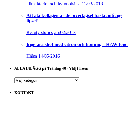
klimakteriet och kvinnohälsa
11/03/2018
Att äta kollagen är det överlägset bästa anti age
tipset!
Beauty stories
25/02/2018
Ingefära shot med citron och honung – RAW food
Hälsa
14/05/2016
ALLA INLÄGG på Träning 40+ Välj i listen!
ALLA
INLÄGG
på
KONTAKT
Träning
40+
Välj
i
listen!