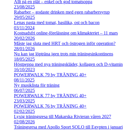
Allt på en plåt – enkel och god tomatsoppa
23/08/2025
Rabarber – godaste drinken med egen rabarbersyrup
29/05/2025
Lenas pasta med tomat, basilika, ost och bacon
03/11/2024
Kostnadsfri online-föreläsning om klimakteriet – 11 mars
20/02/2026
Måste jag sluta med HRT och östrogen inför operation?
28/01/2026
Nu kan jag löpträna igen trots min träningsinkontinens
18/05/2025
Höstpeppa med nya träningskläder, kollagen och D-vitamin
16/10/2023
POWERWALK 79 by TRÄNING 40+
08/11/2025
Ny musiklista för träning
06/07/2025
POWERWALK 77 by TRÄNING 40+
23/03/2025
POWERWALK 76 by TRÄNING 40+
02/02/2025
Lyxig träningsresa till Makarska Rivieran våren 2027
02/08/2026
Träningsresa med Apollo Sport SOLO till Egypten i januari