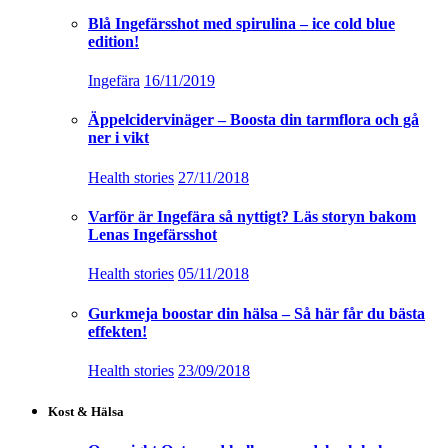
Blå Ingefärsshot med spirulina – ice cold blue
edition!
Ingefära
16/11/2019
Äppelcidervinäger – Boosta din tarmflora och gå
ner i vikt
Health stories
27/11/2018
Varför är Ingefära så nyttigt? Läs storyn bakom
Lenas Ingefärsshot
Health stories
05/11/2018
Gurkmeja boostar din hälsa – Så här får du bästa
effekten!
Health stories
23/09/2018
Kost & Hälsa