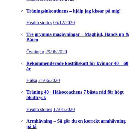
Träningsinkontinens – hjälp jag kissar på mig!
Health stories
05/12/2020
Tre grymma magövningar – Maghjul, Hands up &
Båten
Övningar
29/06/2020
Rekommenderade kosttillskott för kvinnor 40 – 60
år
Hälsa
21/06/2020
Träning 40+ Hälsocoachens 7 bästa råd för högt
blodtryck
Health stories
17/01/2020
Armhävning – Så gör du en korrekt armhävning
på tå