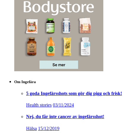
Om Ingefära
5 goda Ingefärsshots som gör dig pigg och frisk!
Health stories
03/11/2024
Nej, du får inte cancer av ingefärsshot!
Hälsa
15/12/2019