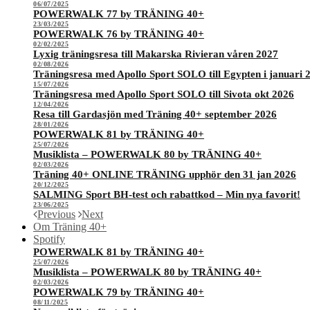
06/07/2025
POWERWALK 77 by TRÄNING 40+
23/03/2025
POWERWALK 76 by TRÄNING 40+
02/02/2025
Lyxig träningsresa till Makarska Rivieran våren 2027
02/08/2026
Träningsresa med Apollo Sport SOLO till Egypten i januari 
15/07/2026
Träningsresa med Apollo Sport SOLO till Sivota okt 2026
12/04/2026
Resa till Gardasjön med Träning 40+ september 2026
28/01/2026
POWERWALK 81 by TRÄNING 40+
25/07/2026
Musiklista – POWERWALK 80 by TRÄNING 40+
02/03/2026
Träning 40+ ONLINE TRÄNING upphör den 31 jan 2026
20/12/2025
SALMING Sport BH-test och rabattkod – Min nya favorit!
23/06/2025
Previous
Next
Om Träning 40+
Spotify
POWERWALK 81 by TRÄNING 40+
25/07/2026
Musiklista – POWERWALK 80 by TRÄNING 40+
02/03/2026
POWERWALK 79 by TRÄNING 40+
08/11/2025