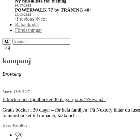
Ny musiklista för träning
06/07/2025
POWERWALK 77 by TRÄNING 40+
23/03/2025
Previous
Next
Rabattkoder
Föreläsningar
Tag
kampanj
Browsing
Appar
29/01/2017
E-böcker och Ljudböcker 30 dagar gratis ”Prova på”
Gratis böcker i 30 dagar – för hela familjen! På Nextory hittar du tusen
träningsböcker till romaner, fakta och…
Keep Reading
0