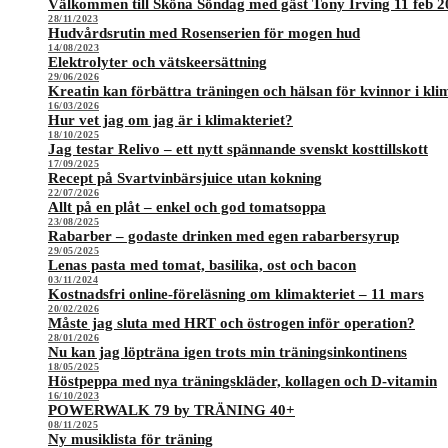
Välkommen till Sköna Söndag med gäst Tony Irving 11 feb 2
28/11/2023
Hudvårdsrutin med Rosenserien för mogen hud
14/08/2023
Elektrolyter och vätskeersättning
29/06/2026
Kreatin kan förbättra träningen och hälsan för kvinnor i kli
16/03/2026
Hur vet jag om jag är i klimakteriet?
18/10/2025
Jag testar Relivo – ett nytt spännande svenskt kosttillskott
17/09/2025
Recept på Svartvinbärsjuice utan kokning
22/07/2026
Allt på en plåt – enkel och god tomatsoppa
23/08/2025
Rabarber – godaste drinken med egen rabarbersyrup
29/05/2025
Lenas pasta med tomat, basilika, ost och bacon
03/11/2024
Kostnadsfri online-föreläsning om klimakteriet – 11 mars
20/02/2026
Måste jag sluta med HRT och östrogen inför operation?
28/01/2026
Nu kan jag löpträna igen trots min träningsinkontinens
18/05/2025
Höstpeppa med nya träningskläder, kollagen och D-vitamin
16/10/2023
POWERWALK 79 by TRÄNING 40+
08/11/2025
Ny musiklista för träning