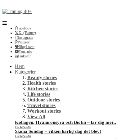
Facebook
X (Twitter)
Instagram
Pinterest
BlogLovin
YouTube
LinkedIn
Hem
Kategorier
Beauty stories
Health stories
Kitchen stories
Life stories
Outdoor stories
Travel stories
Workout stories
View All
Kollagen, Hyaluronsyra och Biotin – lär dig mer..
05/12/2025
Sköna Söndag – vilken härlig dag det blev!
15/02/2024