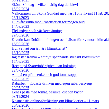
05/12/2025
Sköna Söndag – vilken härlig dag det blev!
15/02/2024
Välkommen till Sköna Söndag med gäst Tony Irving 11 feb 20
28/11/2023
Hudvårdsrutin med Rosenserien för mogen hud
14/08/2023
Elektrolyter och vätskeersättning
29/06/2026
Kreatin kan förbättra träningen och hälsan för kvinnor i klimakt
16/03/2026
Hur vet jag om jag är i klimakteriet?
18/10/2025
Jag testar Relivo – ett nytt spännande svenskt kosttillskott
17/09/2025
Recept på Svartvinbärsjuice utan kokning
22/07/2026
Allt på en plåt – enkel och god tomatsoppa
23/08/2025
Rabarber – godaste drinken med egen rabarbersyrup
29/05/2025
Lenas pasta med tomat, basilika, ost och bacon
03/11/2024
Kostnadsfri online-föreläsning om klimakteriet – 11 mars
20/02/2026