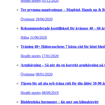
Health stories
05/12/2020
Tre grymma magövningar – Maghjul, Hands up & B
Övningar
29/06/2020
Rekommenderade kosttillskott för kvinnor 40 – 60 år
Hälsa
21/06/2020
Träning 40+ Hälsocoachens 7 bästa råd för högt blod
Health stories
17/01/2020
Armhävning – Så gör du en korrekt armhävning på 
Övningar
08/01/2020
Tipsen för att äta och träna rätt för din ålder 50-90 å
Health stories
08/09/2019
Bioidentiska hormoner – läs mer om klimakteriet