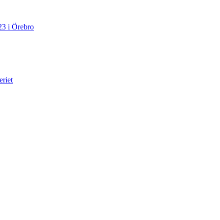
23 i Örebro
eriet