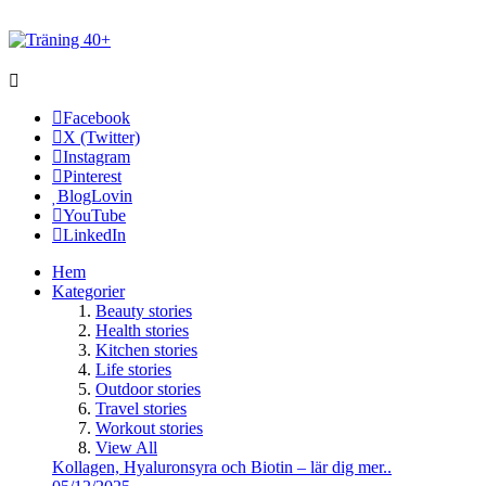
Facebook
X (Twitter)
Instagram
Pinterest
BlogLovin
YouTube
LinkedIn
Hem
Kategorier
Beauty stories
Health stories
Kitchen stories
Life stories
Outdoor stories
Travel stories
Workout stories
View All
Kollagen, Hyaluronsyra och Biotin – lär dig mer..