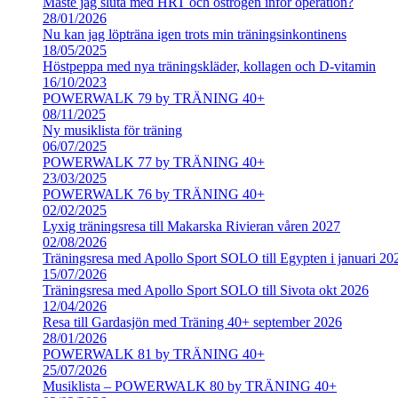
Måste jag sluta med HRT och östrogen inför operation?
28/01/2026
Nu kan jag löpträna igen trots min träningsinkontinens
18/05/2025
Höstpeppa med nya träningskläder, kollagen och D-vitamin
16/10/2023
POWERWALK 79 by TRÄNING 40+
08/11/2025
Ny musiklista för träning
06/07/2025
POWERWALK 77 by TRÄNING 40+
23/03/2025
POWERWALK 76 by TRÄNING 40+
02/02/2025
Lyxig träningsresa till Makarska Rivieran våren 2027
02/08/2026
Träningsresa med Apollo Sport SOLO till Egypten i januari 20
15/07/2026
Träningsresa med Apollo Sport SOLO till Sivota okt 2026
12/04/2026
Resa till Gardasjön med Träning 40+ september 2026
28/01/2026
POWERWALK 81 by TRÄNING 40+
25/07/2026
Musiklista – POWERWALK 80 by TRÄNING 40+