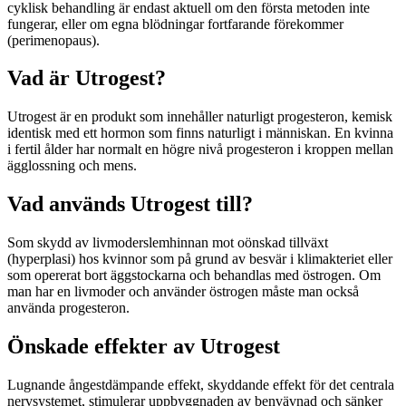
cyklisk behandling är endast aktuell om den första metoden inte
fungerar, eller om egna blödningar fortfarande förekommer
(perimenopaus).
Vad är Utrogest?
Utrogest är en produkt som innehåller naturligt progesteron, kemisk
identisk med ett hormon som finns naturligt i människan. En kvinna
i fertil ålder har normalt en högre nivå progesteron i kroppen mellan
ägglossning och mens.
Vad används Utrogest till?
Som skydd av livmoderslemhinnan mot oönskad tillväxt
(hyperplasi) hos kvinnor som på grund av besvär i klimakteriet eller
som opererat bort äggstockarna och behandlas med östrogen. Om
man har en livmoder och använder östrogen måste man också
använda progesteron.
Önskade effekter av Utrogest
Lugnande ångestdämpande effekt, skyddande effekt för det centrala
nervsystemet, stimulerar uppbyggnaden av benvävnad och sänker