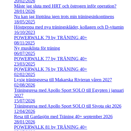
20/02/2026
Måste jag sluta med HRT och östrogen inför operation?
28/01/2026
Nu kan jag löpträna igen trots min träningsinkontinens
18/05/2025
Höstpeppa med nya träningskläder, kollagen och D-vitamin
16/10/2023
POWERWALK 79 by TRÄNING 40+
08/11/2025
Ny musiklista för träning
06/07/2025
POWERWALK 77 by TRÄNING 40+
23/03/2025
POWERWALK 76 by TRÄNING 40+
02/02/2025
Lyxig träningsresa till Makarska Rivieran våren 2027
02/08/2026
Träningsresa med Apollo Sport SOLO till Egypten i januari
2027
15/07/2026
Träningsresa med Apollo Sport SOLO till Sivota okt 2026
12/04/2026
Resa till Gardasjön med Träning 40+ september 2026
28/01/2026
POWERWALK 81 by TRÄNING 40+