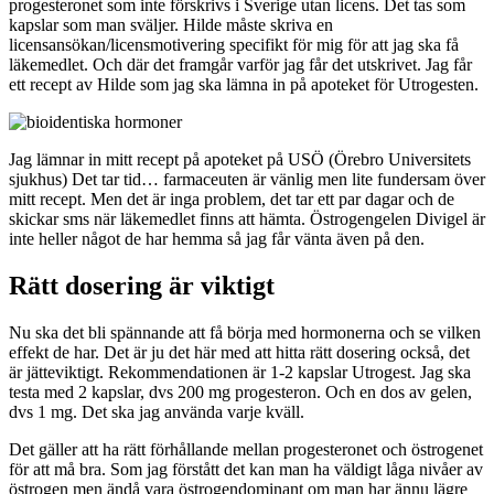
progesteronet som inte förskrivs i Sverige utan licens. Det tas som
kapslar som man sväljer. Hilde måste skriva en
licensansökan/licensmotivering specifikt för mig för att jag ska få
läkemedlet. Och där det framgår varför jag får det utskrivet. Jag får
ett recept av Hilde som jag ska lämna in på apoteket för Utrogesten.
Jag lämnar in mitt recept på apoteket på USÖ (Örebro Universitets
sjukhus) Det tar tid… farmaceuten är vänlig men lite fundersam över
mitt recept. Men det är inga problem, det tar ett par dagar och de
skickar sms när läkemedlet finns att hämta. Östrogengelen Divigel är
inte heller något de har hemma så jag får vänta även på den.
Rätt dosering är viktigt
Nu ska det bli spännande att få börja med hormonerna och se vilken
effekt de har. Det är ju det här med att hitta rätt dosering också, det
är jätteviktigt. Rekommendationen är 1-2 kapslar Utrogest. Jag ska
testa med 2 kapslar, dvs 200 mg progesteron. Och en dos av gelen,
dvs 1 mg. Det ska jag använda varje kväll.
Det gäller att ha rätt förhållande mellan progesteronet och östrogenet
för att må bra. Som jag förstått det kan man ha väldigt låga nivåer av
östrogen men ändå vara östrogendominant om man har ännu lägre