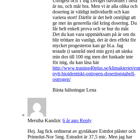
Utrogest och 1 mg Divigel oavbrutet i flera
år nu, och mår bra. Men vi är alla olika och
dosering är väldigt individuellt och kan
variera stort! Därför är det helt omöjligt att
ge mer än generella råd kring dosering. Du
får helt enkelt prova och se hur du mår.
Det du kan vara uppmärksam på är om du
blir tröttare än vanligt, det är den effekt för
mycket progesteron kan ge bl.a. Jag
testade (i samråd med min gyn) att sänka
min dos till 100 mg men det funkade inte
för mig, du kan läsa här
http://www.traning40plus.se/klimakteriet/est
nytt-bioidentiskt-ostrogen-doseringstabell-
ostrogen/
Bästa hälsningar Lena
Mersiha Kandzic
6 år ago
Reply
Hej. Jag fick ordinerat av gynläkare Estrdot plåster och
Primolut-Nor 5mg. Estradot är 37,5 mic. Men jag har