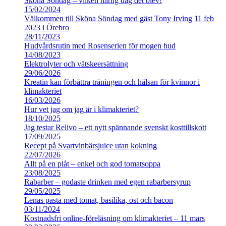
Sköna Söndag – vilken härlig dag det blev!
15/02/2024
Välkommen till Sköna Söndag med gäst Tony Irving 11 feb
2023 i Örebro
28/11/2023
Hudvårdsrutin med Rosenserien för mogen hud
14/08/2023
Elektrolyter och vätskeersättning
29/06/2026
Kreatin kan förbättra träningen och hälsan för kvinnor i
klimakteriet
16/03/2026
Hur vet jag om jag är i klimakteriet?
18/10/2025
Jag testar Relivo – ett nytt spännande svenskt kosttillskott
17/09/2025
Recept på Svartvinbärsjuice utan kokning
22/07/2026
Allt på en plåt – enkel och god tomatsoppa
23/08/2025
Rabarber – godaste drinken med egen rabarbersyrup
29/05/2025
Lenas pasta med tomat, basilika, ost och bacon
03/11/2024
Kostnadsfri online-föreläsning om klimakteriet – 11 mars