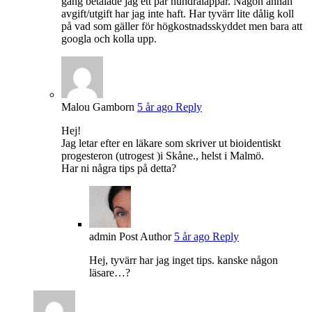
gång betalade jag ett par hundralappar. Någon annan
avgift/utgift har jag inte haft. Har tyvärr lite dålig koll
på vad som gäller för högkostnadsskyddet men bara att
googla och kolla upp.
Malou Gamborn
5 år ago
Reply
Hej!
Jag letar efter en läkare som skriver ut bioidentiskt
progesteron (utrogest )i Skåne., helst i Malmö.
Har ni några tips på detta?
admin
Post Author
5 år ago
Reply
Hej, tyvärr har jag inget tips. kanske någon
läsare…?