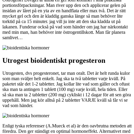
portionsförpackningar. Man river upp den och applicerar gelen på
insidan av låret på en yta av en handflata eller max två. Det är rätt
mycket gel och den är kladdig ganska länge så man behöver lite
torktid på ca 15 minuter. jag vill ju inte att den ska kladda ut på
lakanen. Funderar också på vad som händer om jag har närkontakt
med min man, han behöver inte östrogentillskott. Man får planera
samlivet…
Utrogest bioidentiskt progesteron
Utrogesten, dvs progesteronet, tar man oralt. Det är helt runda kulor
som man sväljer helt enkelt. Jag ska ta två tabletter varje kväll. På
paketet står det 1-2 tabletter. Jag kollar lite vad som gäller och oftast
ska man ta antingen 1 tablett (100 mg) varje kväll, hela tiden. Eller
så ska man ta 2 tabletter (200 mg) cykliskt i 12 dagar för att sen göra
uppehåll. Men jag kör alltså på 2 tabletter VARJE kväll så får vi se
vad som händer.
Enligt tyska referenser (A.Mueck et al) är den oavbrutna metoden att
föredra. Den ger ständigt en optimal hormoneffekt. Alternativet med