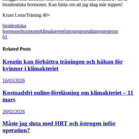
bioidentiska hormoner. Kan hinta om att jag idag mår toppen!
Kram Lena/Träning 40+
bioidentiska
hormoner
hormoner
klimakteriet
östrogen
populär
progesteron
61
Related Posts
Kreatin kan förbättra träningen och hälsan för
kvinnor i klimakteriet
16/03/2026
Kostnadsfri online-föreläsning om klimakteriet – 11
mars
20/02/2026
Måste jag sluta med HRT och östrogen inför
operation?