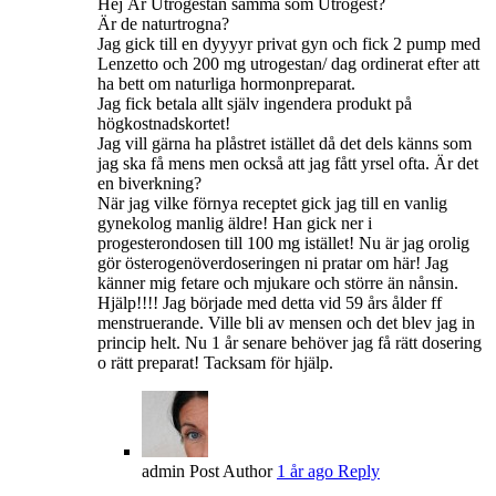
Hej Är Utrogestan samma som Utrogest?
Är de naturtrogna?
Jag gick till en dyyyyr privat gyn och fick 2 pump med
Lenzetto och 200 mg utrogestan/ dag ordinerat efter att
ha bett om naturliga hormonpreparat.
Jag fick betala allt själv ingendera produkt på
högkostnadskortet!
Jag vill gärna ha plåstret istället då det dels känns som
jag ska få mens men också att jag fått yrsel ofta. Är det
en biverkning?
När jag vilke förnya receptet gick jag till en vanlig
gynekolog manlig äldre! Han gick ner i
progesterondosen till 100 mg istället! Nu är jag orolig
gör österogenöverdoseringen ni pratar om här! Jag
känner mig fetare och mjukare och större än nånsin.
Hjälp!!!! Jag började med detta vid 59 års ålder ff
menstruerande. Ville bli av mensen och det blev jag in
princip helt. Nu 1 år senare behöver jag få rätt dosering
o rätt preparat! Tacksam för hjälp.
admin
Post Author
1 år ago
Reply