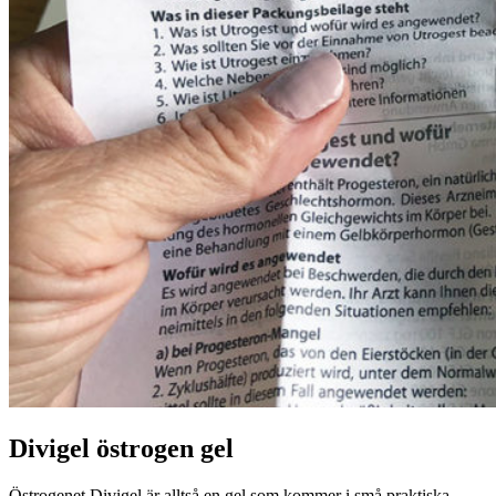
Divigel östrogen gel
Östrogenet Divigel är alltså en gel som kommer i små praktiska