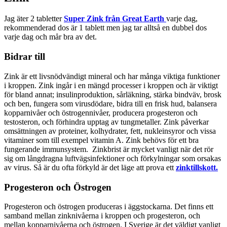
Jag äter 2 tabletter
Super Zink från Great Earth
varje dag,
rekommenderad dos är 1 tablett men jag tar alltså en dubbel dos
varje dag och mår bra av det.
Bidrar till
Zink är ett livsnödvändigt mineral och har många viktiga funktioner
i kroppen. Zink ingår i en mängd processer i kroppen och är viktigt
för bland annat; insulinproduktion, sårläkning, stärka bindväv, brosk
och ben, fungera som virusdödare, bidra till en frisk hud, balansera
kopparnivåer och östrogennivåer, producera progesteron och
testosteron, och förhindra upptag av tungmetaller. Zink påverkar
omsättningen av proteiner, kolhydrater, fett, nukleinsyror och vissa
vitaminer som till exempel vitamin A. Zink behövs för ett bra
fungerande immunsystem. Zinkbrist är mycket vanligt när det rör
sig om långdragna luftvägsinfektioner och förkylningar som orsakas
av virus. Så är du ofta förkyld är det läge att prova ett
zinktillskott.
Progesteron och Östrogen
Progesteron och östrogen produceras i äggstockarna. Det finns ett
samband mellan zinknivåerna i kroppen och progesteron, och
mellan kopparnivåerna och östrogen. I Sverige är det väldigt vanligt