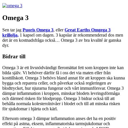
Omega 3
Sen tar jag
Puoris Omega 3
, eller
Great Earths Omgega 3
krillolja,
1 kapsel om dagen. 3 kapslar är rekommenderad dos men
det är en kostnadsfråga också… Omega 3 av bra kvalité är ganska
dyr.
Bidrar till
Omega 3 är ett livsnödvändigt fleromättat fett som kroppen inte kan
bilda själv. Vi behöver därför få i oss det via maten eller från
kosttillskott. Omega 3 behövs bland annat för att kroppen ska kunna
bygga och reparera celler, och påverkar också regleringen av
blodtrycket, hur njurarna fungerar och vårt immunförsvar. Omega 3
dämpar inflammation i kroppen, minskar blodets levringsförmåga
och därmed risken för blodpropp. Omega 3 bidrar också till att
behålla normala kolesterolnivåer i blodet och till att minska risken
för sjukdomar i hjärta och kärl.
Eftersom omega 3 dämpar inflammation anses det ha en positiv
effekt på astma, eksem, inflammatoriska tarmsjukdomar och