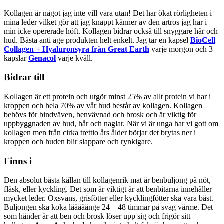
Kollagen är något jag inte vill vara utan! Det har ökat rörligheten i
mina leder vilket gör att jag knappt känner av den artros jag har i
min icke opererade höft. Kollagen bidrar också till snyggare hår och
hud. Bästa anti age produkten helt enkelt. Jag tar en kapsel
BioCell
Collagen + Hyaluronsyra från Great Earth
varje morgon och 3
kapslar
Genacol
varje kväll.
Bidrar till
Kollagen är ett protein och utgör minst 25% av allt protein vi har i
kroppen och hela 70% av vår hud består av kollagen. Kollagen
behövs för bindväven, benvävnad och brosk och är viktig för
uppbyggnaden av hud, hår och naglar. När vi är unga har vi gott om
kollagen men från cirka trettio års ålder börjar det brytas ner i
kroppen och huden blir slappare och rynkigare.
Finns i
Den absolut bästa källan till kollagenrik mat är benbuljong på nöt,
fläsk, eller kyckling. Det som är viktigt är att benbitarna innehåller
mycket leder. Oxsvans, grisfötter eller kycklingfötter ska vara bäst.
Buljongen ska koka lääääänge 24 – 48 timmar på svag värme. Det
som händer är att ben och brosk löser upp sig och frigör sitt