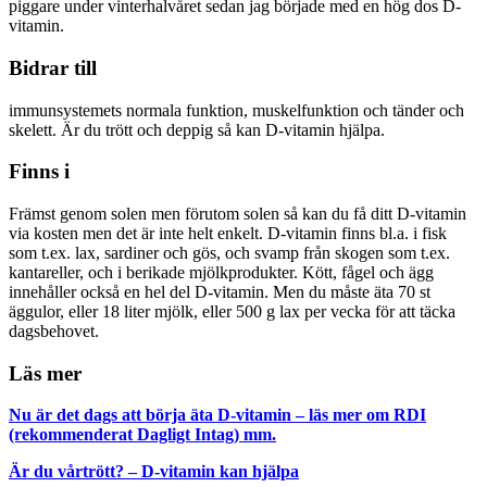
piggare under vinterhalvåret sedan jag började med en hög dos D-
vitamin.
Bidrar till
immunsystemets normala funktion, muskelfunktion och tänder och
skelett. Är du trött och deppig så kan D-vitamin hjälpa.
Finns i
Främst genom solen men förutom solen så kan du få ditt D-vitamin
via kosten men det är inte helt enkelt. D-vitamin finns bl.a. i fisk
som t.ex. lax, sardiner och gös, och svamp från skogen som t.ex.
kantareller, och i berikade mjölkprodukter. Kött, fågel och ägg
innehåller också en hel del D-vitamin. Men du måste äta 70 st
äggulor, eller 18 liter mjölk, eller 500 g lax per vecka för att täcka
dagsbehovet.
Läs mer
Nu är det dags att börja äta D-vitamin – läs mer om RDI
(rekommenderat Dagligt Intag) mm.
Är du vårtrött? – D-vitamin kan hjälpa