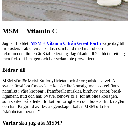
MSM + Vitamin C
Jag tar 1 tablett
MSM + Vitamin C från Great Earth
varje dag till
frukosten. Tabletterna ska tas i samband med måltid och
rekommendationen är 3 tabletter/dag. Jag ökade till 2 tabletter ett tag
men fick ont i magen och har sedan inte provat igen.
Bidrar till
MSM står för Metyl Sulfonyl Metan och är organiskt svavel. Att
svavel är så bra för oss låter kanske lite konstigt men svavel finns
naturligt i våra kroppar i framförallt muskler, bindväv, senor, brosk,
ligament, hud och hår. Svavel behövs bl.a. för att bilda kollagen,
som stärker våra leder, förbättrar rörligheten och boostar hud, naglar
och hår. På grund av dessa egenskaper kallas MSM ofta för
”skönhetsmineralen”.
Varför ska jag äta MSM?