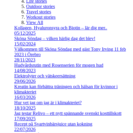
Life stories
Outdoor stories
Travel stories
Workout stories
View All
Kollagen, Hyaluronsyra och Biotin – lär dig mer..
05/12/2025
Sköna Söndag – vilken härlig dag det blev!
15/02/2024
Välkommen till Sköna Söndag med gäst Tony Irving 11 feb
2023 i Örebro
28/11/2023
Hudvårdsrutin med Rosenserien för mogen hud
14/08/2023
Elektrolyter och vätskeersättning
29/06/2026
Kreatin kan förbättra träningen och hälsan för kvinnor i
klimakteriet
16/03/2026
Hur vet jag om jag är i klimakteriet?
18/10/2025
Jag testar Relivo – ett nytt spännande svenskt kosttillskott
17/09/2025
Recept på Svartvinbärsjuice utan kokning
22/07/2026