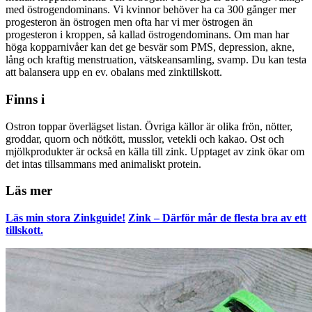
med östrogendominans. Vi kvinnor behöver ha ca 300 gånger mer
progesteron än östrogen men ofta har vi mer östrogen än
progesteron i kroppen, så kallad östrogendominans. Om man har
höga kopparnivåer kan det ge besvär som PMS, depression, akne,
lång och kraftig menstruation, vätskeansamling, svamp. Du kan testa
att balansera upp en ev. obalans med zinktillskott.
Finns i
Ostron toppar överlägset listan. Övriga källor är olika frön, nötter,
groddar, quorn och nötkött, musslor, vetekli och kakao. Ost och
mjölkprodukter är också en källa till zink. Upptaget av zink ökar om
det intas tillsammans med animaliskt protein.
Läs mer
Läs min stora Zinkguide!
Zink – Därför mår de flesta bra av ett
tillskott.