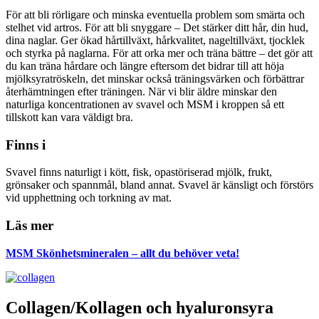
För att bli rörligare och minska eventuella problem som smärta och
stelhet vid artros. För att bli snyggare – Det stärker ditt hår, din hud,
dina naglar. Ger ökad hårtillväxt, hårkvalitet, nageltillväxt, tjocklek
och styrka på naglarna. För att orka mer och träna bättre – det gör att
du kan träna hårdare och längre eftersom det bidrar till att höja
mjölksyratröskeln, det minskar också träningsvärken och förbättrar
återhämtningen efter träningen. När vi blir äldre minskar den
naturliga koncentrationen av svavel och MSM i kroppen så ett
tillskott kan vara väldigt bra.
Finns i
Svavel finns naturligt i kött, fisk, opastöriserad mjölk, frukt,
grönsaker och spannmål, bland annat. Svavel är känsligt och förstörs
vid upphettning och torkning av mat.
Läs mer
MSM Skönhetsmineralen – allt du behöver veta!
Collagen/Kollagen och hyaluronsyra