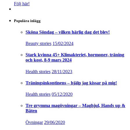
Följ här!
Populära inlägg
Sköna Söndag – vilken härlig dag det blev!
Beauty stories
15/02/2024
Stark kvinna 45+ Klimakteriet, hormoner, träning
och kost, 8-9 mars 2024
Health stories
28/11/2023
Träningsinkontinens – hjälp jag kissar på mig!
Health stories
05/12/2020
Tre grymma magövningar – Maghjul, Hands up &
Båten
Övningar
29/06/2020