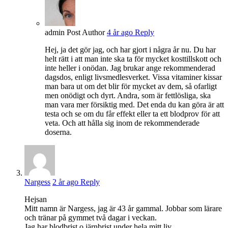
admin
Post Author
4 år ago
Reply
Hej, ja det gör jag, och har gjort i några år nu. Du har
helt rätt i att man inte ska ta för mycket kosttillskott och
inte heller i onödan. Jag brukar ange rekommenderad
dagsdos, enligt livsmedlesverket. Vissa vitaminer kissar
man bara ut om det blir för mycket av dem, så ofarligt
men onödigt och dyrt. Andra, som är fettlösliga, ska
man vara mer försiktig med. Det enda du kan göra är att
testa och se om du får effekt eller ta ett blodprov för att
veta. Och att hålla sig inom de rekommenderade
doserna.
Nargess
2 år ago
Reply
Hejsan
Mitt namn är Nargess, jag är 43 år gammal. Jobbar som lärare
och tränar på gymmet två dagar i veckan.
Jag har blodbrist o järnbrist under hela mitt liv.