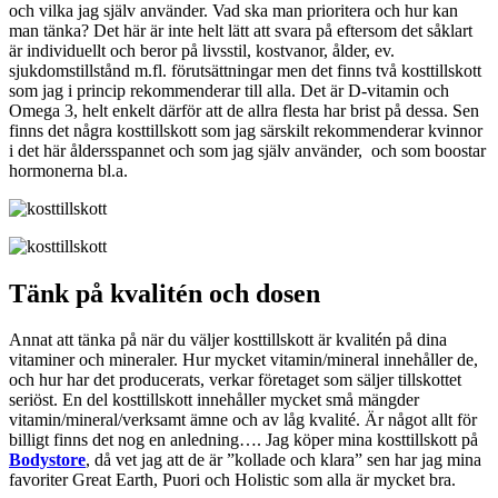
och vilka jag själv använder. Vad ska man prioritera och hur kan
man tänka? Det här är inte helt lätt att svara på eftersom det såklart
är individuellt och beror på livsstil, kostvanor, ålder, ev.
sjukdomstillstånd m.fl. förutsättningar men det finns två kosttillskott
som jag i princip rekommenderar till alla. Det är D-vitamin och
Omega 3, helt enkelt därför att de allra flesta har brist på dessa. Sen
finns det några kosttillskott som jag särskilt rekommenderar kvinnor
i det här åldersspannet och som jag själv använder, och som boostar
hormonerna bl.a.
Tänk på kvalitén och dosen
Annat att tänka på när du väljer kosttillskott är kvalitén på dina
vitaminer och mineraler. Hur mycket vitamin/mineral innehåller de,
och hur har det producerats, verkar företaget som säljer tillskottet
seriöst. En del kosttillskott innehåller mycket små mängder
vitamin/mineral/verksamt ämne och av låg kvalité. Är något allt för
billigt finns det nog en anledning…. Jag köper mina kosttillskott på
Bodystore
, då vet jag att de är ”kollade och klara” sen har jag mina
favoriter Great Earth, Puori och Holistic som alla är mycket bra.