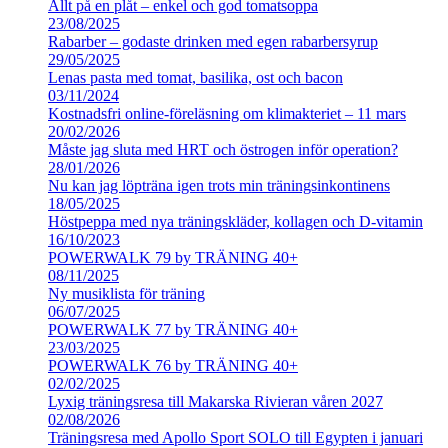
Allt på en plåt – enkel och god tomatsoppa
23/08/2025
Rabarber – godaste drinken med egen rabarbersyrup
29/05/2025
Lenas pasta med tomat, basilika, ost och bacon
03/11/2024
Kostnadsfri online-föreläsning om klimakteriet – 11 mars
20/02/2026
Måste jag sluta med HRT och östrogen inför operation?
28/01/2026
Nu kan jag löpträna igen trots min träningsinkontinens
18/05/2025
Höstpeppa med nya träningskläder, kollagen och D-vitamin
16/10/2023
POWERWALK 79 by TRÄNING 40+
08/11/2025
Ny musiklista för träning
06/07/2025
POWERWALK 77 by TRÄNING 40+
23/03/2025
POWERWALK 76 by TRÄNING 40+
02/02/2025
Lyxig träningsresa till Makarska Rivieran våren 2027
02/08/2026
Träningsresa med Apollo Sport SOLO till Egypten i januari