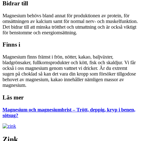
Bidrar till
Magnesium behövs bland annat för produktionen av protein, för
omsättningen av kalcium samt för normal nerv- och muskelfunktion.
Det bidrar till att minska trötthet och utmattning och är också viktigt
för benstomme och energiomsättning.
Finns i
Magnesium finns främst i frön, nötter, kakao, baljväxter,
bladgrönsaker, fullkornsprodukter och kött, fisk och skaldjur. Vi får
också i oss magnesium genom vattnet vi dricker. Är du extremt
sugen på choklad så kan det vara din kropp som försöker tillgodose
behovet av magnesium, kakao innehåller nämligen massor av
magnesium.
Läs mer
Magnesium och magnesiumbrist – Trött, deppig, kryp i benen,
sötsug?
Zink