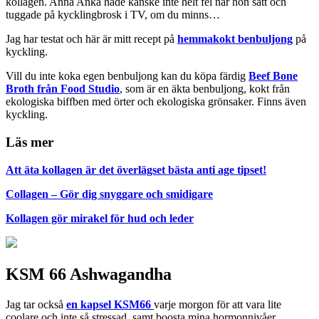
kollagen. Anna Anka hade kanske inte helt fel när hon satt och
tuggade på kycklingbrosk i TV, om du minns…
Jag har testat och här är mitt recept på
hemmakokt benbuljong
på
kyckling.
Vill du inte koka egen benbuljong kan du köpa färdig
Beef Bone
Broth från Food Studio
, som är en äkta benbuljong, kokt från
ekologiska biffben med örter och ekologiska grönsaker. Finns även
kyckling.
Läs mer
Att äta kollagen är det överlägset bästa anti age tipset!
Collagen – Gör dig snyggare och smidigare
Kollagen gör mirakel för hud och leder
KSM 66 Ashwagandha
Jag tar också
en kapsel KSM66
varje morgon för att vara lite
coolare och inte så stressad, samt boosta mina hormonnivåer.