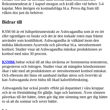
Rekommenderat är 1 kapsel morgon och kväll eller vid behov 3-4
kapslar. Men återigen en kostnadsfråga bl.a. Prova dig fram till
vilken dos just du behöver.
Bidrar till
KSM 66 är ett fullspektrumextrakt av Ashwagandha som är en ört
eller egentligen en buske och det är den torkade roten man främst
använder som kosttillskott. Ashwagandha är välkänd inom den
indiska läkekonsten Ayurveda och påverkar bl.a. stresshormonet
kortisol. Studier visar att Ashwagandha minskar produktionen av
kortisol med nära 30 procent.
KSM66
bidrar också till att öka nivåerna av hormonerna testosteron,
progesteron och östrogen. Studier visar att mängden könshormoner
ökar i takt med att produktionen av stresshormonet kortisol minskar.
Och eftersom det finns ett samband mellan stress och övervikt så
kan Ashwaganda även bidra till ökad kaloriförbrukning.
Ashwaganda har också positiv effekt på dopaminet i våra kroppar
och är en förutsättning för glädje, lugn och harmoni. Även sömnen
påverkas till det bättre, örten gör dig inte sömning men ger dig bättre
ro så att du somnar och sover bättre.