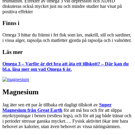
reumatism. Effekter av omega 3 vid depression och ADHD
diskuteras också mycket just nu och mindre studier har visat på
positiva effekter
Finns i
Omega 3 hittar du främst i fet fisk som lax, makrill, sill och sardiner,
i vissa alger, rapsolja och matfetter gjorda på rapsolja och i valnötter.
Läs mer
Omega 3 – Varför är det bra att äta ett tillskott? – Där kan du
bl.a. läsa mer om vad Omega 6 är.
Magnesium
Jag äter sen ett par år tillbaka ett dagligt tillskott av
Super
Magnesium från Great Earth
för att må bra och för att slippa
myrkrypningar i benen (restless legs), och för att jag både tränar och
i perioder stressar ganska mycket…. Fysisk aktivitet ökar inte bara
behovet av kalorier, utan även behovet av vissa näringsämnen.