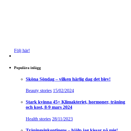
Följ här!
Populära inlägg
Sköna Söndag – vilken härlig dag det blev!
Beauty stories
15/02/2024
Stark kvinna 45+ Klimakteriet, hormoner, träning
och kost, 8-9 mars 2024
Health stories
28/11/2023
Träningsinkontinens – hjälp jag kissar på mig!