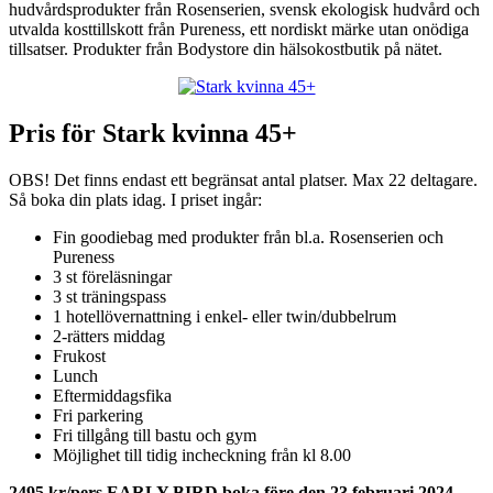
hudvårdsprodukter från Rosenserien, svensk ekologisk hudvård och
utvalda kosttillskott från Pureness, ett nordiskt märke utan onödiga
tillsatser. Produkter från Bodystore din hälsokostbutik på nätet.
Pris för Stark kvinna 45+
OBS! Det finns endast ett begränsat antal platser. Max 22 deltagare.
Så boka din plats idag. I priset ingår:
Fin goodiebag med produkter från bl.a. Rosenserien och
Pureness
3 st föreläsningar
3 st träningspass
1 hotellövernattning i enkel- eller twin/dubbelrum
2-rätters middag
Frukost
Lunch
Eftermiddagsfika
Fri parkering
Fri tillgång till bastu och gym
Möjlighet till tidig incheckning från kl 8.00
2495 kr/pers EARLY BIRD boka före den 23 februari 2024