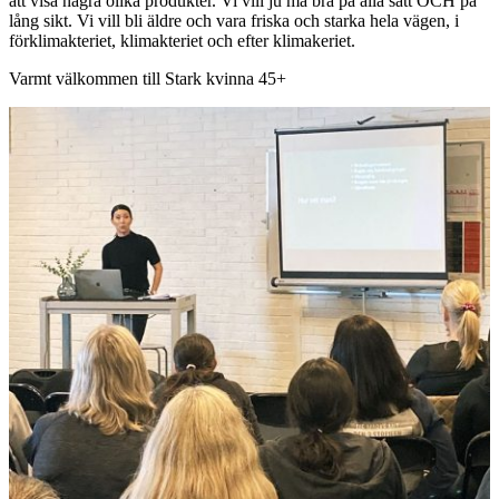
att visa några olika produkter. Vi vill ju må bra på alla sätt OCH på
lång sikt. Vi vill bli äldre och vara friska och starka hela vägen, i
förklimakteriet, klimakteriet och efter klimakeriet.
Varmt välkommen till Stark kvinna 45+