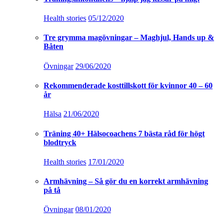
Health stories
05/12/2020
Tre grymma magövningar – Maghjul, Hands up &
Båten
Övningar
29/06/2020
Rekommenderade kosttillskott för kvinnor 40 – 60
år
Hälsa
21/06/2020
Träning 40+ Hälsocoachens 7 bästa råd för högt
blodtryck
Health stories
17/01/2020
Armhävning – Så gör du en korrekt armhävning
på tå
Övningar
08/01/2020