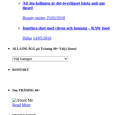
Att äta kollagen är det överlägset bästa anti age
tipset!
Beauty stories
25/02/2018
Ingefära shot med citron och honung – RAW food
Hälsa
14/05/2016
ALLA INLÄGG på Träning 40+ Välj i listen!
ALLA
INLÄGG
på
KONTAKT
Träning
40+
Välj
i
Om TRÄNING 40+
listen!
Read More