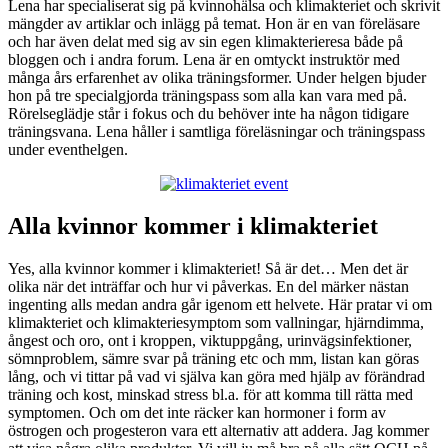
Lena har specialiserat sig på kvinnohälsa och klimakteriet och skrivit
mängder av artiklar och inlägg på temat. Hon är en van föreläsare
och har även delat med sig av sin egen klimakterieresa både på
bloggen och i andra forum. Lena är en omtyckt instruktör med
många års erfarenhet av olika träningsformer. Under helgen bjuder
hon på tre specialgjorda träningspass som alla kan vara med på.
Rörelseglädje står i fokus och du behöver inte ha någon tidigare
träningsvana. Lena håller i samtliga föreläsningar och träningspass
under eventhelgen.
Alla kvinnor kommer i klimakteriet
Yes, alla kvinnor kommer i klimakteriet! Så är det… Men det är
olika när det inträffar och hur vi påverkas. En del märker nästan
ingenting alls medan andra går igenom ett helvete. Här pratar vi om
klimakteriet och klimakteriesymptom som vallningar, hjärndimma,
ångest och oro, ont i kroppen, viktuppgång, urinvägsinfektioner,
sömnproblem, sämre svar på träning etc och mm, listan kan göras
lång, och vi tittar på vad vi själva kan göra med hjälp av förändrad
träning och kost, minskad stress bl.a. för att komma till rätta med
symptomen. Och om det inte räcker kan hormoner i form av
östrogen och progesteron vara ett alternativ att addera. Jag kommer