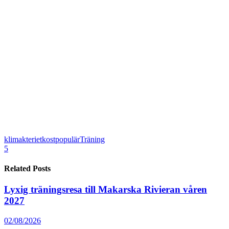
klimakteriet
kost
populär
Träning
5
Related Posts
Lyxig träningsresa till Makarska Rivieran våren
2027
02/08/2026