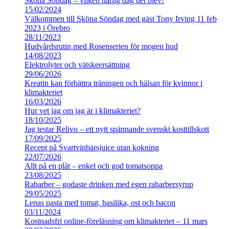
Sköna Söndag – vilken härlig dag det blev!
15/02/2024
Välkommen till Sköna Söndag med gäst Tony Irving 11 feb
2023 i Örebro
28/11/2023
Hudvårdsrutin med Rosenserien för mogen hud
14/08/2023
Elektrolyter och vätskeersättning
29/06/2026
Kreatin kan förbättra träningen och hälsan för kvinnor i
klimakteriet
16/03/2026
Hur vet jag om jag är i klimakteriet?
18/10/2025
Jag testar Relivo – ett nytt spännande svenskt kosttillskott
17/09/2025
Recept på Svartvinbärsjuice utan kokning
22/07/2026
Allt på en plåt – enkel och god tomatsoppa
23/08/2025
Rabarber – godaste drinken med egen rabarbersyrup
29/05/2025
Lenas pasta med tomat, basilika, ost och bacon
03/11/2024
Kostnadsfri online-föreläsning om klimakteriet – 11 mars