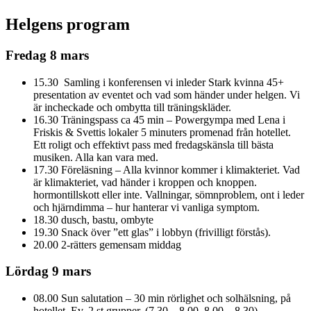
Helgens program
Fredag 8 mars
15.30 Samling i konferensen vi inleder Stark kvinna 45+
presentation av eventet och vad som händer under helgen. Vi
är incheckade och ombytta till träningskläder.
16.30 Träningspass ca 45 min – Powergympa med Lena i
Friskis & Svettis lokaler 5 minuters promenad från hotellet.
Ett roligt och effektivt pass med fredagskänsla till bästa
musiken. Alla kan vara med.
17.30 Föreläsning – Alla kvinnor kommer i klimakteriet. Vad
är klimakteriet, vad händer i kroppen och knoppen.
hormontillskott eller inte. Vallningar, sömnproblem, ont i leder
och hjärndimma – hur hanterar vi vanliga symptom.
18.30 dusch, bastu, ombyte
19.30 Snack över ”ett glas” i lobbyn (frivilligt förstås).
20.00 2-rätters gemensam middag
Lördag 9 mars
08.00 Sun salutation – 30 min rörlighet och solhälsning, på
hotellet. Ev. 2 st grupper. (7.30 – 8.00, 8.00 – 8.30)