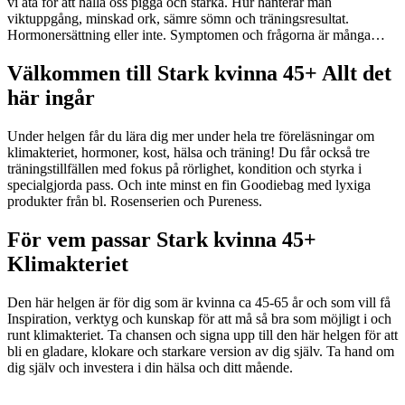
vi äta för att hålla oss pigga och starka. Hur hanterar man
viktuppgång, minskad ork, sämre sömn och träningsresultat.
Hormonersättning eller inte. Symptomen och frågorna är många…
Välkommen till Stark kvinna 45+ Allt det
här ingår
Under helgen får du lära dig mer under hela tre föreläsningar om
klimakteriet, hormoner, kost, hälsa och träning! Du får också tre
träningstillfällen med fokus på rörlighet, kondition och styrka i
specialgjorda pass. Och inte minst en fin Goodiebag med lyxiga
produkter från bl. Rosenserien och Pureness.
För vem passar Stark kvinna 45+
Klimakteriet
Den här helgen är för dig som är kvinna ca 45-65 år och som vill få
Inspiration, verktyg och kunskap för att må så bra som möjligt i och
runt klimakteriet. Ta chansen och signa upp till den här helgen för att
bli en gladare, klokare och starkare version av dig själv. Ta hand om
dig själv och investera i din hälsa och ditt mående.