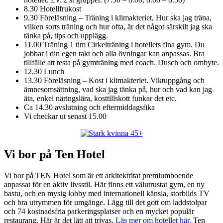
8.30 Hotellfrukost
9.30 Föreläsning – Träning i klimakteriet, Hur ska jag träna,
vilken sorts träning och hur ofta, är det något särskilt jag ska
tänka på, tips och upplägg.
11.00 Träning 1 tim Cirkelträning i hotellets fina gym. Du
jobbar i din egen takt och alla övningar kan anpassas. Bra
tillfälle att testa på gymträning med coach. Dusch och ombyte.
12.30 Lunch
13.30 Föreläsning – Kost i klimakteriet. Viktuppgång och
ämnesomsättning, vad ska jag tänka på, hur och vad kan jag
äta, enkel näringslära, kosttillskott funkar det etc.
Ca 14.30 avslutning och eftermiddagsfika
Vi checkar ut senast 15.00
Vi bor på Ten Hotel
Vi bor på TEN Hotel som är ett arkitektritat premiumboende
anpassat för en aktiv livsstil. Här finns ett välutrustat gym, en ny
bastu, och en mysig lobby med internationell känsla, storbilds TV
och bra utrymmen för umgänge. Lägg till det gott om laddstolpar
och 74 kostnadsfria parkeringsplatser och en mycket populär
restaurang. Här är det lätt att trivas.
Läs mer om hotellet här.
Ten