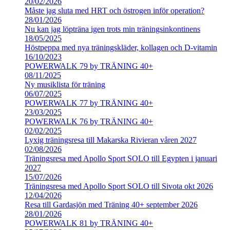
20/02/2026
Måste jag sluta med HRT och östrogen inför operation?
28/01/2026
Nu kan jag löpträna igen trots min träningsinkontinens
18/05/2025
Höstpeppa med nya träningskläder, kollagen och D-vitamin
16/10/2023
POWERWALK 79 by TRÄNING 40+
08/11/2025
Ny musiklista för träning
06/07/2025
POWERWALK 77 by TRÄNING 40+
23/03/2025
POWERWALK 76 by TRÄNING 40+
02/02/2025
Lyxig träningsresa till Makarska Rivieran våren 2027
02/08/2026
Träningsresa med Apollo Sport SOLO till Egypten i januari
2027
15/07/2026
Träningsresa med Apollo Sport SOLO till Sivota okt 2026
12/04/2026
Resa till Gardasjön med Träning 40+ september 2026
28/01/2026
POWERWALK 81 by TRÄNING 40+