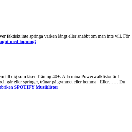
r faktiskt inte springa varken långt eller snabbt om man inte vill. För
lugnt med löpning!
dem till dig som läser Träning 40+. Alla mina Powerwalklistor är 1
 ute och går eller springer, tränar på gymmet eller hemma. Eller…… Du
briken
SPOTIFY Musiklistor