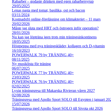
Rabarber – godaste drinken med egen rabarbersyrup
29/05/2025
Lenas pasta med tomat, basilika, ost och bacon
03/11/2024
Kostnadsfri online-föreläsning om klimakteriet – 11 mars
20/02/2026
Måste jag sluta med HRT och östrogen inför operation?
28/01/2026
Nu kan jag löpträna igen trots min träningsinkontinens
18/05/2025
Höstpeppa med nya träningskläder, kollagen och D-vitamin
16/10/2023
POWERWALK 79 by TRÄNING 40+
08/11/2025
Ny musiklista för träning
06/07/2025
POWERWALK 77 by TRÄNING 40+
23/03/2025
POWERWALK 76 by TRÄNING 40+
02/02/2025
Lyxig träningsresa till Makarska Rivieran våren 2027
02/08/2026
Träningsresa med Apollo Sport SOLO till Egypten i januari 20
15/07/2026
Träningsresa med Apollo Sport SOLO till Sivota okt 2026