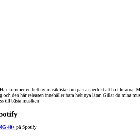
 kommer en helt ny musiklista som passar perfekt att ha i lurarna. Musi
och den här releasen innehåller bara helt nya låtar. Gillar du mina mus
s till bästa musiken!
otify
G 40+
på Spotify