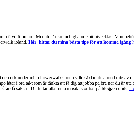
 min favoritmotion. Men det är kul och givande att utvecklas. Man behöve
werwalk ibland.
Här hittar du mina bästa tips för att komma igång 
nergi och ork under mina Powerwalks, men ville såklart dela med mig av 
mpo låtar i bra takt som är tänkta att få dig att jobba på bra när du är
na på ändå såklart. Du hittar alla mina musiklistor här på bloggen under
ru