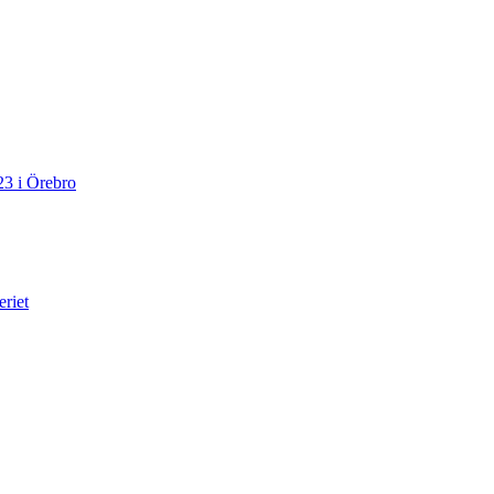
23 i Örebro
eriet