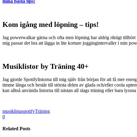
mina bästa tips!
Kom igång med löpning – tips!
Jag powerwalkar gärna och ofta men löpning har aldrig riktigt tillhört
mig passar det bra att lägga in lite kortare joggingintervaller i min po
Musiklistor by Träning 40+
Jag gjorde Spotifylistorna till mig själv från början för att få mer e
timme långa och består till största delen av glada och/eller coola upte
kan alltså använda listorna till nästan all slags träning eller bara lyss
musiklista
spotify
Träning
0
Related Posts