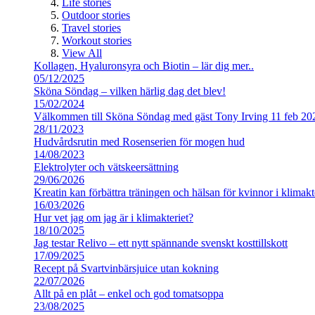
Life stories
Outdoor stories
Travel stories
Workout stories
View All
Kollagen, Hyaluronsyra och Biotin – lär dig mer..
05/12/2025
Sköna Söndag – vilken härlig dag det blev!
15/02/2024
Välkommen till Sköna Söndag med gäst Tony Irving 11 feb 20
28/11/2023
Hudvårdsrutin med Rosenserien för mogen hud
14/08/2023
Elektrolyter och vätskeersättning
29/06/2026
Kreatin kan förbättra träningen och hälsan för kvinnor i klimakt
16/03/2026
Hur vet jag om jag är i klimakteriet?
18/10/2025
Jag testar Relivo – ett nytt spännande svenskt kosttillskott
17/09/2025
Recept på Svartvinbärsjuice utan kokning
22/07/2026
Allt på en plåt – enkel och god tomatsoppa
23/08/2025