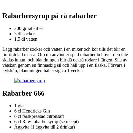
Rabarbersyrup på rå rabarber
200 gr rabarber
3 dl socker
1,5 dl vatten
Lägg rabarber socker och vatten i en mixer och kör tills det blir en
finfördelad massa. Om du använder späd rabarber behöver den inte
skalas innan, och blandningen blir då också rödare i färgen. Sila av
vätskan genom en finmaskig sil och häll upp i en flaska. Förvara i
kylskåp, blandningen håller sig ca 1 vecka.
Rabarber 666
1 glas
6 cl Hendricks Gin
6 cl färskpressad citronsaft
6 cl Raw rabarbersyrup (se recept)
Äggvita (1 äggvita till 2 drinkar)