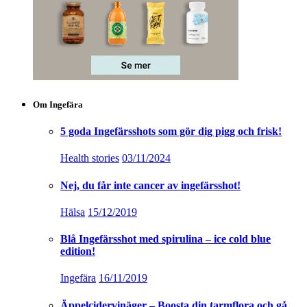
Om Ingefära
5 goda Ingefärsshots som gör dig pigg och frisk!
Health stories
03/11/2024
Nej, du får inte cancer av ingefärsshot!
Hälsa
15/12/2019
Blå Ingefärsshot med spirulina – ice cold blue
edition!
Ingefära
16/11/2019
Äppelcidervinäger – Boosta din tarmflora och gå