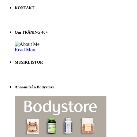
på
KONTAKT
Träning
40+
Välj
i
Om TRÄNING 40+
listen!
Read More
MUSIKLISTOR
Annons från Bodystore