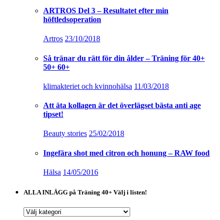
ARTROS Del 3 – Resultatet efter min
höftledsoperation
Artros
23/10/2018
Så tränar du rätt för din ålder – Träning för 40+
50+ 60+
klimakteriet och kvinnohälsa
11/03/2018
Att äta kollagen är det överlägset bästa anti age
tipset!
Beauty stories
25/02/2018
Ingefära shot med citron och honung – RAW food
Hälsa
14/05/2016
ALLA INLÄGG på Träning 40+ Välj i listen!
ALLA
INLÄGG