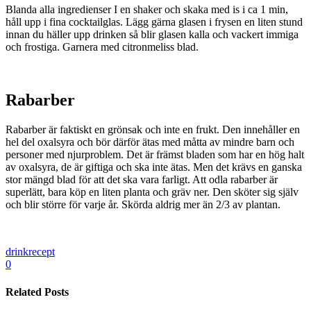
Blanda alla ingredienser I en shaker och skaka med is i ca 1 min,
håll upp i fina cocktailglas. Lägg gärna glasen i frysen en liten stund
innan du häller upp drinken så blir glasen kalla och vackert immiga
och frostiga. Garnera med citronmeliss blad.
Rabarber
Rabarber är faktiskt en grönsak och inte en frukt. Den innehåller en
hel del oxalsyra och bör därför ätas med måtta av mindre barn och
personer med njurproblem. Det är främst bladen som har en hög halt
av oxalsyra, de är giftiga och ska inte ätas. Men det krävs en ganska
stor mängd blad för att det ska vara farligt. Att odla rabarber är
superlätt, bara köp en liten planta och gräv ner. Den sköter sig själv
och blir större för varje år. Skörda aldrig mer än 2/3 av plantan.
drink
recept
0
Related Posts