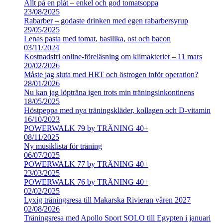
Allt på en plåt – enkel och god tomatsoppa
23/08/2025
Rabarber – godaste drinken med egen rabarbersyrup
29/05/2025
Lenas pasta med tomat, basilika, ost och bacon
03/11/2024
Kostnadsfri online-föreläsning om klimakteriet – 11 mars
20/02/2026
Måste jag sluta med HRT och östrogen inför operation?
28/01/2026
Nu kan jag löpträna igen trots min träningsinkontinens
18/05/2025
Höstpeppa med nya träningskläder, kollagen och D-vitamin
16/10/2023
POWERWALK 79 by TRÄNING 40+
08/11/2025
Ny musiklista för träning
06/07/2025
POWERWALK 77 by TRÄNING 40+
23/03/2025
POWERWALK 76 by TRÄNING 40+
02/02/2025
Lyxig träningsresa till Makarska Rivieran våren 2027
02/08/2026
Träningsresa med Apollo Sport SOLO till Egypten i januari