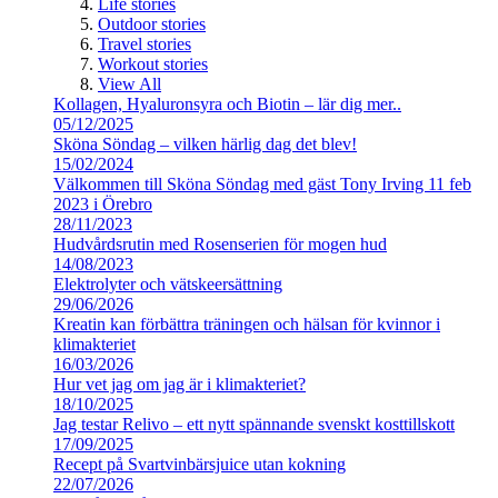
Life stories
Outdoor stories
Travel stories
Workout stories
View All
Kollagen, Hyaluronsyra och Biotin – lär dig mer..
05/12/2025
Sköna Söndag – vilken härlig dag det blev!
15/02/2024
Välkommen till Sköna Söndag med gäst Tony Irving 11 feb
2023 i Örebro
28/11/2023
Hudvårdsrutin med Rosenserien för mogen hud
14/08/2023
Elektrolyter och vätskeersättning
29/06/2026
Kreatin kan förbättra träningen och hälsan för kvinnor i
klimakteriet
16/03/2026
Hur vet jag om jag är i klimakteriet?
18/10/2025
Jag testar Relivo – ett nytt spännande svenskt kosttillskott
17/09/2025
Recept på Svartvinbärsjuice utan kokning
22/07/2026