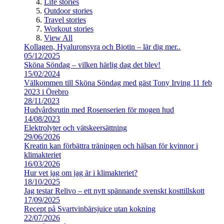
Life stories
Outdoor stories
Travel stories
Workout stories
View All
Kollagen, Hyaluronsyra och Biotin – lär dig mer..
05/12/2025
Sköna Söndag – vilken härlig dag det blev!
15/02/2024
Välkommen till Sköna Söndag med gäst Tony Irving 11 feb
2023 i Örebro
28/11/2023
Hudvårdsrutin med Rosenserien för mogen hud
14/08/2023
Elektrolyter och vätskeersättning
29/06/2026
Kreatin kan förbättra träningen och hälsan för kvinnor i
klimakteriet
16/03/2026
Hur vet jag om jag är i klimakteriet?
18/10/2025
Jag testar Relivo – ett nytt spännande svenskt kosttillskott
17/09/2025
Recept på Svartvinbärsjuice utan kokning
22/07/2026