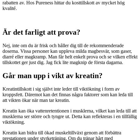
rabatten av. Hos Pureness hittar du kosttillskott av mycket hög
kvalité.
Är det farligt att prova?
Nej, inte om du är frisk och håller dig till de rekommenderade
doserna. Vissa personer kan uppleva milda magbesvär, som gaser,
diarré eller magkramp. Man får helt enkelt prova och se vilken effekt
tillskottet ger just dig. Jag fick lite magknip de första dagarna.
Går man upp i vikt av kreatin?
Kreatintillskott i sig självt inte leder till viktökning i form av
kroppsfett. Däremot kan det finnas några faktorer som kan leda till
att vikten ökar när man tar kreatin.
Kreatin kan öka vattenretentionen i musklerna, vilket kan leda till att
musklerna ser större och tyngre ut. Detta kan reflekteras i en tillfällig
viktökning.
Kreatin kan bidra till ökad muskeltillväxt genom att förbättra
prestationen under styrketräning. Om du tränar hårt med