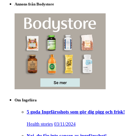
Annons från Bodystore
Om Ingefära
5 goda Ingefärsshots som gör dig pigg och frisk!
Health stories
03/11/2024
Nej, du får inte cancer av ingefärsshot!