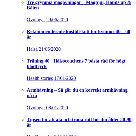
Tre grymma magövningar – Maghjul, Hands up &
Båten
Övningar
29/06/2020
Rekommenderade kosttillskott för kvinnor 40 – 60
år
Hälsa
21/06/2020
Träning 40+ Hälsocoachens 7 bästa råd för högt
blodtryck
Health stories
17/01/2020
Armhävning – Så gör du en korrekt armhävning
på tå
Övningar
08/01/2020
Tipsen för att äta och träna rätt för din ålder 50-90
år