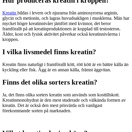
Hur produceras kreatin i kroppen?
Kreatin
bildas i levern och njurarna från aminosyrorna arginin,
glycin och metionin, och lagras huvudsakligen i musklerna. Män har
mycket högre kreatinnivåer jämfört med kvinnor, det beror
framförallt på att kreatinproduktionen är kopplad till testosteron.
Ålder, kost och fysisk aktivitet påverkar också kreatinnivåerna i
kroppen.
I vilka livsmedel finns kreatin?
Kreatin finns naturligt i framförallt kött, rött kött är en bättre källa än
kyckling eller fisk. Ägg är en annan källa, främst äggvitan.
Finns det olika sorters kreatin?
Ja, det finns olika sorters kreatin som används som kosttillskott.
Kreatinmonohydrat är den mest studerade och välkända formen av
kreatin. Det är också den mest prisvärda och vanligast
förekommande sorten på marknaden.