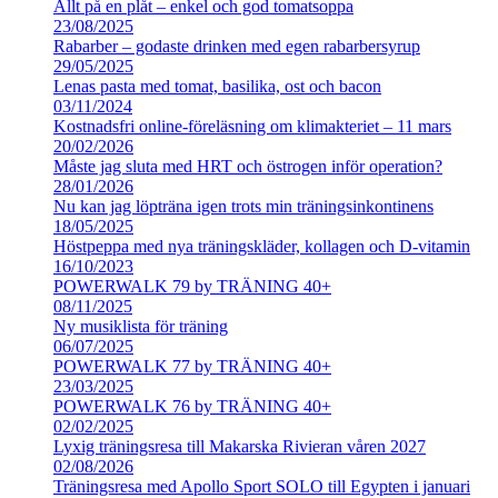
Allt på en plåt – enkel och god tomatsoppa
23/08/2025
Rabarber – godaste drinken med egen rabarbersyrup
29/05/2025
Lenas pasta med tomat, basilika, ost och bacon
03/11/2024
Kostnadsfri online-föreläsning om klimakteriet – 11 mars
20/02/2026
Måste jag sluta med HRT och östrogen inför operation?
28/01/2026
Nu kan jag löpträna igen trots min träningsinkontinens
18/05/2025
Höstpeppa med nya träningskläder, kollagen och D-vitamin
16/10/2023
POWERWALK 79 by TRÄNING 40+
08/11/2025
Ny musiklista för träning
06/07/2025
POWERWALK 77 by TRÄNING 40+
23/03/2025
POWERWALK 76 by TRÄNING 40+
02/02/2025
Lyxig träningsresa till Makarska Rivieran våren 2027
02/08/2026
Träningsresa med Apollo Sport SOLO till Egypten i januari