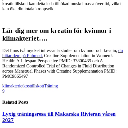
kreatintillskott kan detta leda till ökad muskelmassa över tid, vilket
kan öka din totala kroppsvikt.
Lär dig mer om kreatin för kvinnor i
klimakteriet….
Det finns två mycket intressanta studier om kvinnor och kreatin,
du
hittar dem på Pubmed.
Creatine Supplementation in Women’s
Health: A Lifespan Perspective PMID: 33800439 och A
Randomized Controlled Trial of Changes in Fluid Distribution
across Menstrual Phases with Creatine Supplementation PMID:
PMC9865497
klimakteriet
kosttillskott
Träning
9
Related Posts
Lyxig träningsresa till Makarska Rivieran våren
2027