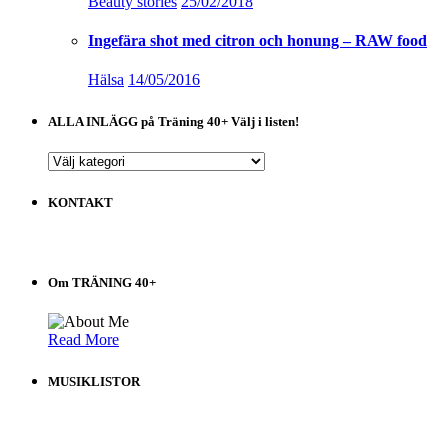
Beauty stories
25/02/2018
Ingefära shot med citron och honung – RAW food
Hälsa
14/05/2016
ALLA INLÄGG på Träning 40+ Välj i listen!
ALLA
INLÄGG
på
KONTAKT
Träning
40+
Välj
i
Om TRÄNING 40+
listen!
Read More
MUSIKLISTOR