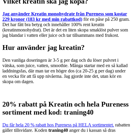
Vilket kreatin ska jag köpa?
Jag använder Kreatin monohydrate från Pureness som kostar
229 kronor (183 kr med min rabattkod)
för en påse på 250 gram.
Det har fått bra betyg och innehåller 100% rent kreatin
(kreatinmonohydrat). Det är det en liten skopa smaklöst pulver som
jag blandar i vatten eller juice och tar tillsammans med frukost.
Hur använder jag kreatin?
Den vanliga doseringen är 3-5 g per dag och du löser pulvret i
vätska, som juice, vatten, smoothie. Många startar med en så kallad
laddningsfas, där man tar en högre dos (ca 20-25 g per dag) under
en vecka för att få upp nivåerna. Jag gjorde inte det, utan kör en
skopa om dagen.
20% rabatt på Kreatin och hela Pureness
sortiment med kod: traning40
Du får hela 20 % rabatt hos Pureness på HELA sortimentet.
rabatten
gäller tillsvidare. Koden
traning40
anger du i kassan så dras