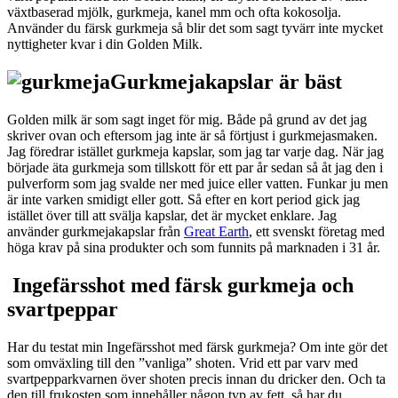
växtbaserad mjölk, gurkmeja, kanel mm och ofta kokosolja.
Använder du färsk gurkmeja så blir det som sagt tyvärr inte mycket
nyttigheter kvar i din Golden Milk.
Gurkmejakapslar är bäst
Golden milk är som sagt inget för mig. Både på grund av det jag
skriver ovan och eftersom jag inte är så förtjust i gurkmejasmaken.
Jag föredrar istället gurkmeja kapslar, som jag tar varje dag. När jag
började äta gurkmeja som tillskott för ett par år sedan så åt jag den i
pulverform som jag svalde ner med juice eller vatten. Funkar ju men
är inte varken smidigt eller gott. Så efter en kort period gick jag
istället över till att svälja kapslar, det är mycket enklare. Jag
använder gurkmejakapslar från
Great Earth
, ett svenskt företag med
höga krav på sina produkter och som funnits på marknaden i 31 år.
Ingefärsshot med färsk gurkmeja och
svartpeppar
Har du testat min Ingefärsshot med färsk gurkmeja? Om inte gör det
som omväxling till den ”vanliga” shoten. Vrid ett par varv med
svartpepparkvarnen över shoten precis innan du dricker den. Och ta
den till frukosten som innehåller någon typ av fett, så har du