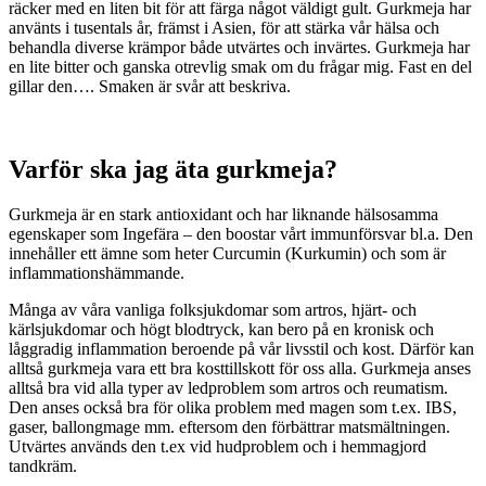
räcker med en liten bit för att färga något väldigt gult. Gurkmeja har
använts i tusentals år, främst i Asien, för att stärka vår hälsa och
behandla diverse krämpor både utvärtes och invärtes. Gurkmeja har
en lite bitter och ganska otrevlig smak om du frågar mig. Fast en del
gillar den…. Smaken är svår att beskriva.
Varför ska jag äta gurkmeja?
Gurkmeja är en stark antioxidant och har liknande hälsosamma
egenskaper som Ingefära – den boostar vårt immunförsvar bl.a. Den
innehåller ett ämne som heter Curcumin (Kurkumin) och som är
inflammationshämmande.
Många av våra vanliga folksjukdomar som artros, hjärt- och
kärlsjukdomar och högt blodtryck, kan bero på en kronisk och
låggradig inflammation beroende på vår livsstil och kost. Därför kan
alltså gurkmeja vara ett bra kosttillskott för oss alla. Gurkmeja anses
alltså bra vid alla typer av ledproblem som artros och reumatism.
Den anses också bra för olika problem med magen som t.ex. IBS,
gaser, ballongmage mm. eftersom den förbättrar matsmältningen.
Utvärtes används den t.ex vid hudproblem och i hemmagjord
tandkräm.