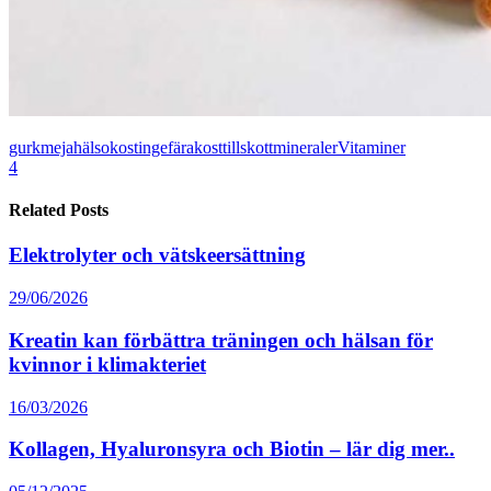
gurkmeja
hälsokost
ingefära
kosttillskott
mineraler
Vitaminer
4
Related Posts
Elektrolyter och vätskeersättning
29/06/2026
Kreatin kan förbättra träningen och hälsan för
kvinnor i klimakteriet
16/03/2026
Kollagen, Hyaluronsyra och Biotin – lär dig mer..