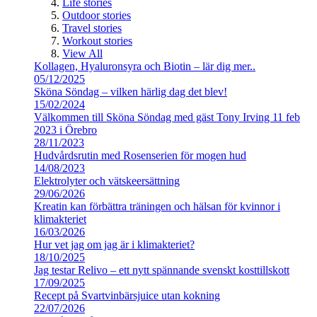
Life stories
Outdoor stories
Travel stories
Workout stories
View All
Kollagen, Hyaluronsyra och Biotin – lär dig mer..
05/12/2025
Sköna Söndag – vilken härlig dag det blev!
15/02/2024
Välkommen till Sköna Söndag med gäst Tony Irving 11 feb
2023 i Örebro
28/11/2023
Hudvårdsrutin med Rosenserien för mogen hud
14/08/2023
Elektrolyter och vätskeersättning
29/06/2026
Kreatin kan förbättra träningen och hälsan för kvinnor i
klimakteriet
16/03/2026
Hur vet jag om jag är i klimakteriet?
18/10/2025
Jag testar Relivo – ett nytt spännande svenskt kosttillskott
17/09/2025
Recept på Svartvinbärsjuice utan kokning
22/07/2026