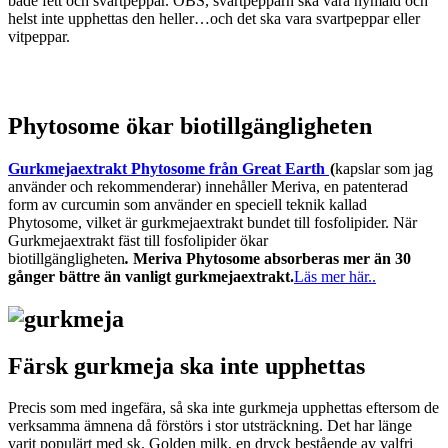
både fett och svartpeppar. OBS, svartpepparn ska vara nymald och
helst inte upphettas den heller…och det ska vara svartpeppar eller
vitpeppar.
Phytosome ökar biotillgängligheten
Gurkmejaextrakt Phytosome från Great Earth
(
kapslar som jag
använder och rekommenderar) innehåller Meriva, en patenterad
form av curcumin som använder en speciell teknik kallad
Phytosome, vilket är gurkmejaextrakt bundet till fosfolipider. När
Gurkmejaextrakt fäst till fosfolipider ökar
biotillgängligheten
.
Meriva Phytosome absorberas mer än 30
gånger bättre än vanligt gurkmejaextrakt.
Läs mer här..
Färsk gurkmeja ska inte upphettas
Precis som med ingefära, så ska inte gurkmeja upphettas eftersom de
verksamma ämnena då förstörs i stor utsträckning. Det har länge
varit populärt med sk. Golden milk, en dryck bestående av valfri