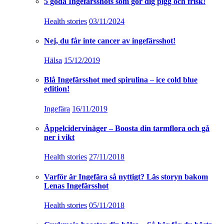
5 goda Ingefärsshots som gör dig pigg och frisk!
Health stories
03/11/2024
Nej, du får inte cancer av ingefärsshot!
Hälsa
15/12/2019
Blå Ingefärsshot med spirulina – ice cold blue
edition!
Ingefära
16/11/2019
Äppelcidervinäger – Boosta din tarmflora och gå
ner i vikt
Health stories
27/11/2018
Varför är Ingefära så nyttigt? Läs storyn bakom
Lenas Ingefärsshot
Health stories
05/11/2018