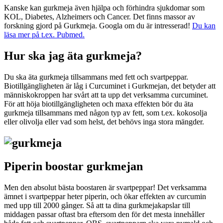
Kanske kan gurkmeja även hjälpa och förhindra sjukdomar som
KOL, Diabetes, Alzheimers och Cancer. Det finns massor av
forskning gjord på Gurkmeja. Googla om du är intresserad!
Du kan
läsa mer på t.ex. Pubmed.
Hur ska jag äta gurkmeja?
Du ska äta gurkmeja tillsammans med fett och svartpeppar.
Biotillgängligheten är låg i Curcuminet i Gurkmejan, det betyder att
människokroppen har svårt att ta upp det verksamma curcuminet.
För att höja biotillgängligheten och maxa effekten bör du äta
gurkmeja tillsammans med någon typ av fett, som t.ex. kokosolja
eller olivolja eller vad som helst, det behövs inga stora mängder.
Piperin boostar gurkmejan
Men den absolut bästa boostaren är svartpeppar! Det verksamma
ämnet i svartpeppar heter piperin, och ökar effekten av curcumin
med upp till 2000 gånger. Så att ta dina gurkmejakapslar till
middagen passar oftast bra eftersom den för det mesta innehåller