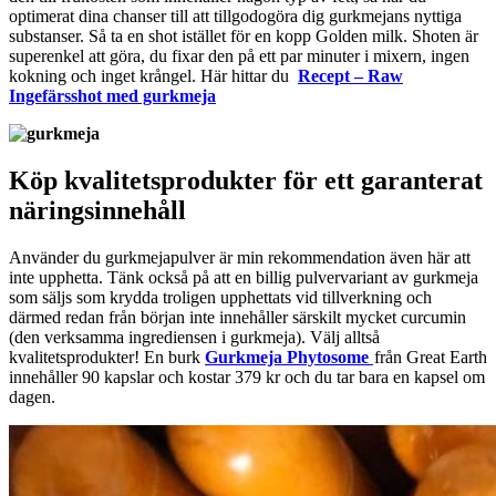
optimerat dina chanser till att tillgodogöra dig gurkmejans nyttiga
substanser. Så ta en shot istället för en kopp Golden milk. Shoten är
superenkel att göra, du fixar den på ett par minuter i mixern, ingen
kokning och inget krångel. Här hittar du
Recept – Raw
Ingefärsshot med gurkmeja
Köp kvalitetsprodukter för ett garanterat
näringsinnehåll
Använder du gurkmejapulver är min rekommendation även här att
inte upphetta. Tänk också på att en billig pulvervariant av gurkmeja
som säljs som krydda troligen upphettats vid tillverkning och
därmed redan från början inte innehåller särskilt mycket curcumin
(den verksamma ingrediensen i gurkmeja). Välj alltså
kvalitetsprodukter! En burk
Gurkmeja Phytosome
från Great Earth
innehåller 90 kapslar och kostar 379 kr och du tar bara en kapsel om
dagen.