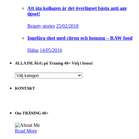
Att äta kollagen är det överlägset bästa anti age
tipset!
Beauty stories
25/02/2018
Ingefära shot med citron och honung – RAW food
Hälsa
14/05/2016
ALLA INLÄGG på Träning 40+ Välj i listen!
ALLA
INLÄGG
på
KONTAKT
Träning
40+
Välj
i
Om TRÄNING 40+
listen!
Read More