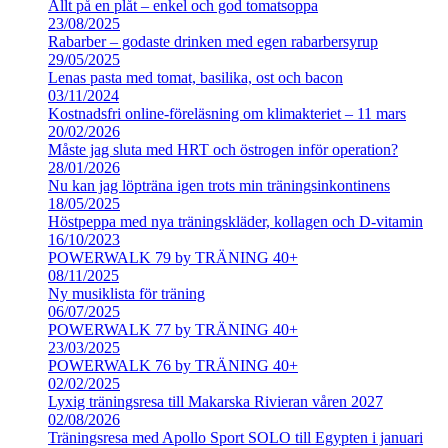
Allt på en plåt – enkel och god tomatsoppa
23/08/2025
Rabarber – godaste drinken med egen rabarbersyrup
29/05/2025
Lenas pasta med tomat, basilika, ost och bacon
03/11/2024
Kostnadsfri online-föreläsning om klimakteriet – 11 mars
20/02/2026
Måste jag sluta med HRT och östrogen inför operation?
28/01/2026
Nu kan jag löpträna igen trots min träningsinkontinens
18/05/2025
Höstpeppa med nya träningskläder, kollagen och D-vitamin
16/10/2023
POWERWALK 79 by TRÄNING 40+
08/11/2025
Ny musiklista för träning
06/07/2025
POWERWALK 77 by TRÄNING 40+
23/03/2025
POWERWALK 76 by TRÄNING 40+
02/02/2025
Lyxig träningsresa till Makarska Rivieran våren 2027
02/08/2026
Träningsresa med Apollo Sport SOLO till Egypten i januari