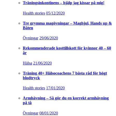
Träningsinkontinens – hjälp jag kissar på mig!
Health stories
05/12/2020
Tre grymma magövningar – Maghjul, Hands up &
Båten
Övningar
29/06/2020
Rekommenderade kosttillskott för kvinnor 40 – 60
år
Hälsa
21/06/2020
Träning 40+ Hälsocoachens 7 bästa råd för högt
blodtryck
Health stories
17/01/2020
Armhävning – Så gör du en korrekt armhävning
på tå
Övningar
08/01/2020