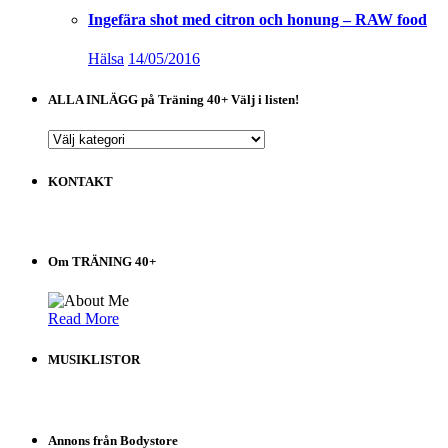
Ingefära shot med citron och honung – RAW food
Hälsa
14/05/2016
ALLA INLÄGG på Träning 40+ Välj i listen!
ALLA
INLÄGG
på
KONTAKT
Träning
40+
Välj
i
Om TRÄNING 40+
listen!
Read More
MUSIKLISTOR
Annons från Bodystore