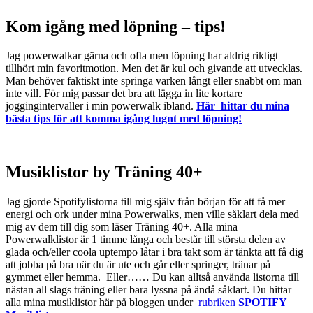
Kom igång med löpning – tips!
Jag powerwalkar gärna och ofta men löpning har aldrig riktigt
tillhört min favoritmotion. Men det är kul och givande att utvecklas.
Man behöver faktiskt inte springa varken långt eller snabbt om man
inte vill. För mig passar det bra att lägga in lite kortare
joggingintervaller i min powerwalk ibland.
Här hittar du mina
bästa tips för att komma igång lugnt med löpning!
Musiklistor by Träning 40+
Jag gjorde Spotifylistorna till mig själv från början för att få mer
energi och ork under mina Powerwalks, men ville såklart dela med
mig av dem till dig som läser Träning 40+. Alla mina
Powerwalklistor är 1 timme långa och består till största delen av
glada och/eller coola uptempo låtar i bra takt som är tänkta att få dig
att jobba på bra när du är ute och går eller springer, tränar på
gymmet eller hemma. Eller…… Du kan alltså använda listorna till
nästan all slags träning eller bara lyssna på ändå såklart. Du hittar
alla mina musiklistor här på bloggen under
rubriken
SPOTIFY