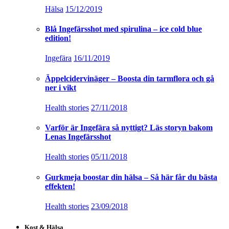
Hälsa
15/12/2019
Blå Ingefärsshot med spirulina – ice cold blue
edition!
Ingefära
16/11/2019
Äppelcidervinäger – Boosta din tarmflora och gå
ner i vikt
Health stories
27/11/2018
Varför är Ingefära så nyttigt? Läs storyn bakom
Lenas Ingefärsshot
Health stories
05/11/2018
Gurkmeja boostar din hälsa – Så här får du bästa
effekten!
Health stories
23/09/2018
Kost & Hälsa