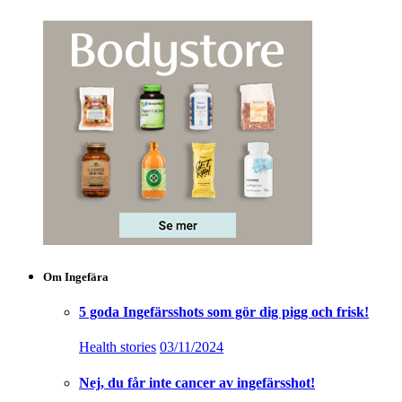
Om Ingefära
5 goda Ingefärsshots som gör dig pigg och frisk!
Health stories
03/11/2024
Nej, du får inte cancer av ingefärsshot!