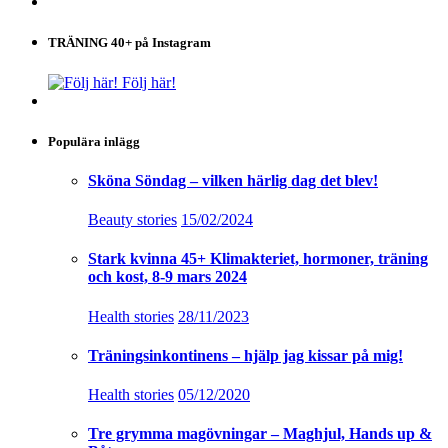
TRÄNING 40+ på Instagram
Följ här!
Populära inlägg
Sköna Söndag – vilken härlig dag det blev!
Beauty stories
15/02/2024
Stark kvinna 45+ Klimakteriet, hormoner, träning
och kost, 8-9 mars 2024
Health stories
28/11/2023
Träningsinkontinens – hjälp jag kissar på mig!
Health stories
05/12/2020
Tre grymma magövningar – Maghjul, Hands up &