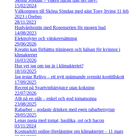
Sköna Söndag – vilken härlig dag det blev!
15/02/2024
Välkommen till Sköna Söndag med gäst Tony Irving 11 feb
2023 i Örebro
28/11/2023
Hudvårdsrutin med Rosenserien för mogen hud
14/08/2023
Elektrolyter och vätskeersättning
29/06/2026
Kreatin kan förbättra träningen och hälsan för kvinnor i
klimakteriet
16/03/2026
Hur vet jag om jag är i klimakteriet?
18/10/2025
Jag testar Relivo – ett nytt spännande svenskt kosttillskott
17/09/2025
Recept på Svartvinbärsjuice utan kokning
22/07/2026
Allt på en plåt – enkel och god tomatsoppa
23/08/2025
Rabarber – godaste drinken med egen rabarbersyrup
29/05/2025
Lenas pasta med tomat, basilika, ost och bacon
03/11/2024
Kostnadsfri online-föreläsning om klimakteriet – 11 mars