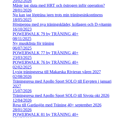
20/02/2026
Måste jag sluta med HRT och östrogen inför operation?
28/01/2026
Nu kan jag löpträna igen trots min träningsinkontinens
18/05/2025
Höstpeppa med nya träningskläder, kollagen och D-vitamin
16/10/2023
POWERWALK 79 by TRÄNING 40+
08/11/2025
Ny musiklista för träning
06/07/2025
POWERWALK 77 by TRÄNING 40+
23/03/2025
POWERWALK 76 by TRÄNING 40+
02/02/2025
Lyxig träningsresa till Makarska Rivieran våren 2027
02/08/2026
Träningsresa med Apollo Sport SOLO till Egypten i januari
2027
15/07/2026
Träningsresa med Apollo Sport SOLO till Sivota okt 2026
12/04/2026
Resa till Gardasjön med Träning 40+ september 2026
28/01/2026
POWERWALK 81 by TRÄNING 40+