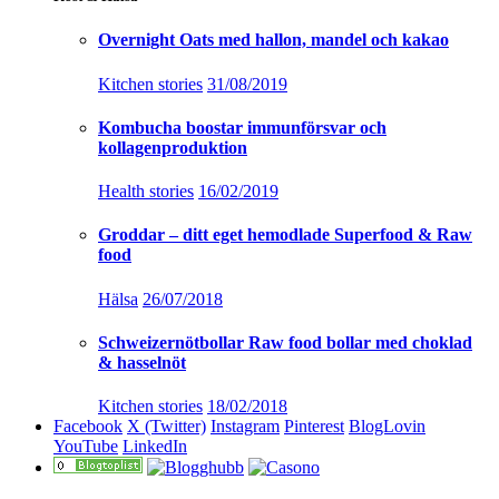
Overnight Oats med hallon, mandel och kakao
Kitchen stories
31/08/2019
Kombucha boostar immunförsvar och
kollagenproduktion
Health stories
16/02/2019
Groddar – ditt eget hemodlade Superfood & Raw
food
Hälsa
26/07/2018
Schweizernötbollar Raw food bollar med choklad
& hasselnöt
Kitchen stories
18/02/2018
Facebook
X (Twitter)
Instagram
Pinterest
BlogLovin
YouTube
LinkedIn