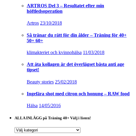
ARTROS Del 3 – Resultatet efter min
höftledsoperation
Artros
23/10/2018
Så tränar du rätt för din ålder – Träning för 40+
50+ 60+
klimakteriet och kvinnohälsa
11/03/2018
Att äta kollagen är det överlägset bästa anti age
tipset!
Beauty stories
25/02/2018
Ingefära shot med citron och honung – RAW food
Hälsa
14/05/2016
ALLA INLÄGG på Träning 40+ Välj i listen!
ALLA
INLÄGG