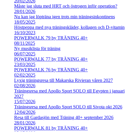
20/02/2026
Måste jag sluta med HRT och östrogen inför operation?
28/01/2026
Nu kan jag löpträna igen trots min träningsinkontinens
18/05/2025
Höstpeppa med nya träningskläder, kollagen och D-vitamin
16/10/2023
POWERWALK 79 by TRÄNING 40+
08/11/2025
Ny musiklista för träning
06/07/2025
POWERWALK 77 by TRÄNING 40+
23/03/2025
POWERWALK 76 by TRÄNING 40+
02/02/2025
Lyxig träningsresa till Makarska Rivieran våren 2027
02/08/2026
Träningsresa med Apollo Sport SOLO till Egypten i januari
2027
15/07/2026
Träningsresa med Apollo Sport SOLO till Sivota okt 2026
12/04/2026
Resa till Gardasjön med Träning 40+ september 2026
28/01/2026
POWERWALK 81 by TRÄNING 40+