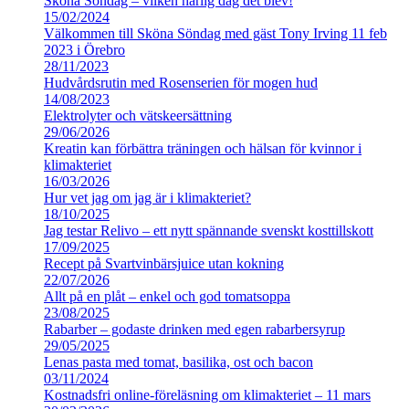
Sköna Söndag – vilken härlig dag det blev!
15/02/2024
Välkommen till Sköna Söndag med gäst Tony Irving 11 feb
2023 i Örebro
28/11/2023
Hudvårdsrutin med Rosenserien för mogen hud
14/08/2023
Elektrolyter och vätskeersättning
29/06/2026
Kreatin kan förbättra träningen och hälsan för kvinnor i
klimakteriet
16/03/2026
Hur vet jag om jag är i klimakteriet?
18/10/2025
Jag testar Relivo – ett nytt spännande svenskt kosttillskott
17/09/2025
Recept på Svartvinbärsjuice utan kokning
22/07/2026
Allt på en plåt – enkel och god tomatsoppa
23/08/2025
Rabarber – godaste drinken med egen rabarbersyrup
29/05/2025
Lenas pasta med tomat, basilika, ost och bacon
03/11/2024
Kostnadsfri online-föreläsning om klimakteriet – 11 mars