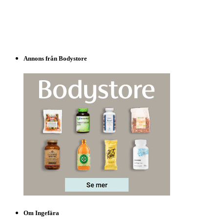
Annons från Bodystore
Om Ingefära