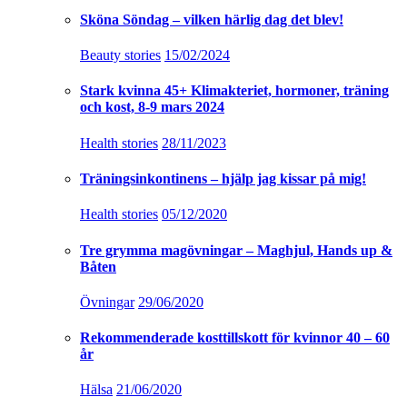
Sköna Söndag – vilken härlig dag det blev!
Beauty stories
15/02/2024
Stark kvinna 45+ Klimakteriet, hormoner, träning
och kost, 8-9 mars 2024
Health stories
28/11/2023
Träningsinkontinens – hjälp jag kissar på mig!
Health stories
05/12/2020
Tre grymma magövningar – Maghjul, Hands up &
Båten
Övningar
29/06/2020
Rekommenderade kosttillskott för kvinnor 40 – 60
år
Hälsa
21/06/2020