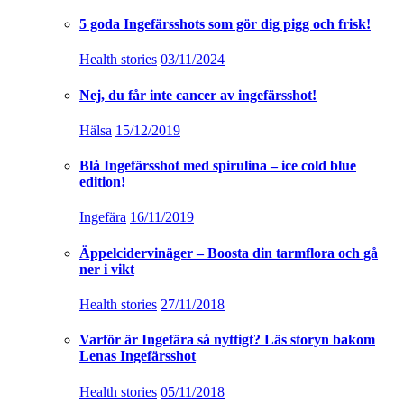
5 goda Ingefärsshots som gör dig pigg och frisk!
Health stories
03/11/2024
Nej, du får inte cancer av ingefärsshot!
Hälsa
15/12/2019
Blå Ingefärsshot med spirulina – ice cold blue
edition!
Ingefära
16/11/2019
Äppelcidervinäger – Boosta din tarmflora och gå
ner i vikt
Health stories
27/11/2018
Varför är Ingefära så nyttigt? Läs storyn bakom
Lenas Ingefärsshot
Health stories
05/11/2018