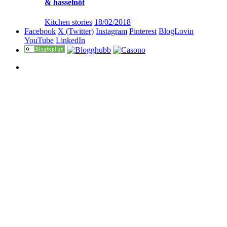
& hasselnöt
Kitchen stories
18/02/2018
Facebook
X (Twitter)
Instagram
Pinterest
BlogLovin
YouTube
LinkedIn