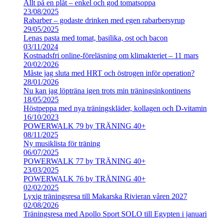
Allt på en plåt – enkel och god tomatsoppa
23/08/2025
Rabarber – godaste drinken med egen rabarbersyrup
29/05/2025
Lenas pasta med tomat, basilika, ost och bacon
03/11/2024
Kostnadsfri online-föreläsning om klimakteriet – 11 mars
20/02/2026
Måste jag sluta med HRT och östrogen inför operation?
28/01/2026
Nu kan jag löpträna igen trots min träningsinkontinens
18/05/2025
Höstpeppa med nya träningskläder, kollagen och D-vitamin
16/10/2023
POWERWALK 79 by TRÄNING 40+
08/11/2025
Ny musiklista för träning
06/07/2025
POWERWALK 77 by TRÄNING 40+
23/03/2025
POWERWALK 76 by TRÄNING 40+
02/02/2025
Lyxig träningsresa till Makarska Rivieran våren 2027
02/08/2026
Träningsresa med Apollo Sport SOLO till Egypten i januari