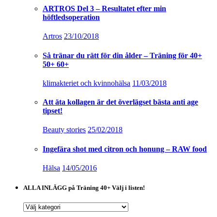
ARTROS Del 3 – Resultatet efter min
höftledsoperation
Artros
23/10/2018
Så tränar du rätt för din ålder – Träning för 40+
50+ 60+
klimakteriet och kvinnohälsa
11/03/2018
Att äta kollagen är det överlägset bästa anti age
tipset!
Beauty stories
25/02/2018
Ingefära shot med citron och honung – RAW food
Hälsa
14/05/2016
ALLA INLÄGG på Träning 40+ Välj i listen!
ALLA
INLÄGG