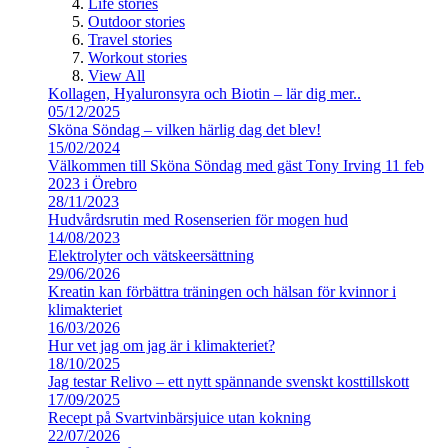
Life stories
Outdoor stories
Travel stories
Workout stories
View All
Kollagen, Hyaluronsyra och Biotin – lär dig mer..
05/12/2025
Sköna Söndag – vilken härlig dag det blev!
15/02/2024
Välkommen till Sköna Söndag med gäst Tony Irving 11 feb
2023 i Örebro
28/11/2023
Hudvårdsrutin med Rosenserien för mogen hud
14/08/2023
Elektrolyter och vätskeersättning
29/06/2026
Kreatin kan förbättra träningen och hälsan för kvinnor i
klimakteriet
16/03/2026
Hur vet jag om jag är i klimakteriet?
18/10/2025
Jag testar Relivo – ett nytt spännande svenskt kosttillskott
17/09/2025
Recept på Svartvinbärsjuice utan kokning
22/07/2026