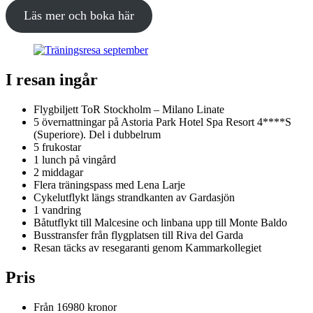
Läs mer och boka här
I resan ingår
Flygbiljett ToR Stockholm – Milano Linate
5 övernattningar på Astoria Park Hotel Spa Resort 4****S
(Superiore). Del i dubbelrum
5 frukostar
1 lunch på vingård
2 middagar
Flera träningspass med Lena Larje
Cykelutflykt längs strandkanten av Gardasjön
1 vandring
Båtutflykt till Malcesine och linbana upp till Monte Baldo
Busstransfer från flygplatsen till Riva del Garda
Resan täcks av resegaranti genom Kammarkollegiet
Pris
Från 16980 kronor