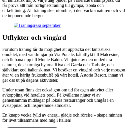
en fantastisk miljö. Varje dag bjuder på varierade träningspass, du
får prova allt från rörlighetsträning till gympa, tabata och
cirkelträning. All träning sker utomhus, i den vackra naturen och vid
de imponerande bergen
Utflykter och vingård
Förutom träning får du möjlighet att upptäcka det fantastiska
området, med vandringar på Via Ponale, båtutflykt till Malcesine,
och linbana upp till Monte Baldo. Vi njuter av den underbara
naturen, de charmiga byarna Riva del Garda och Torbole, och
självklart god italiensk mat. Vi besöker en vingård och varje morgon
äter vi en härlig frukostbuffé på vårt hotell, Astoria Resort, innan vi
ger oss ut på dagens aktiviteter.
Under resan finns det också gott om tid för egen aktivitet eller
avkoppling vid hotellets pool. På kvällarna njuter vi av
gemensamma middagar på lokala restauranger och umgås i en
avslappnad och inspirerande atmosfär.
En knapp vecka fylld av energi, glädje och rörelse – skapa minnen
för livet tillsammans med mig i Italien!