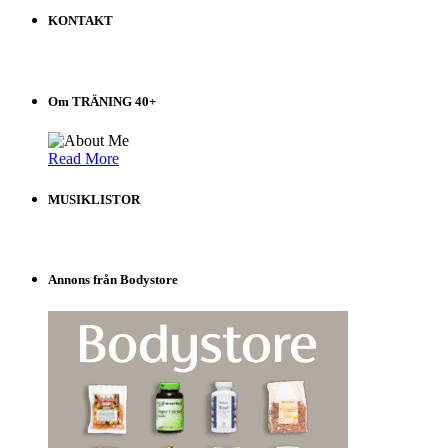
på
KONTAKT
Träning
40+
Välj
i
Om TRÄNING 40+
listen!
Read More
MUSIKLISTOR
Annons från Bodystore