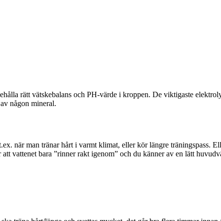
behålla rätt vätskebalans och PH-värde i kroppen. De viktigaste elektro
e av någon mineral.
t.ex. när man tränar hårt i varmt klimat, eller kör längre träningspass. E
att vattenet bara ”rinner rakt igenom” och du känner av en lätt huvudvä