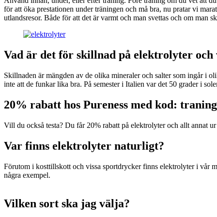
Använd innan, under, eller efter träning. Före träning om du vet att du 
för att öka prestationen under träningen och må bra, nu pratar vi marato
utlandsresor. Både för att det är varmt och man svettas och om man sku
Vad är det för skillnad på elektrolyter och
Skillnaden är mängden av de olika mineraler och salter som ingår i oli
inte att de funkar lika bra. På semester i Italien var det 50 grader i s
20% rabatt hos Pureness med kod: tranin
Vill du också testa? Du får 20% rabatt på elektrolyter och allt annat 
Var finns elektrolyter naturligt?
Förutom i kosttillskott och vissa sportdrycker finns elektrolyter i vår
några exempel.
Vilken sort ska jag välja?