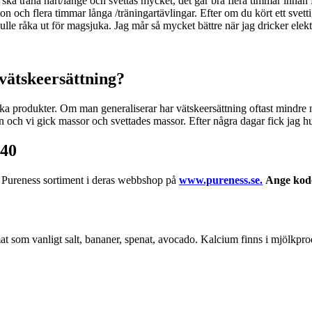
ska träna hårt/länge och svettas mycket, det går bra flera timmar innan f
n och flera timmar långa /träningartävlingar. Efter om du kört ett svetti
lle råka ut för magsjuka. Jag mår så mycket bättre när jag dricker elek
 vätskeersättning?
ka produkter. Om man generaliserar har vätskeersättning oftast mindre n
olen och vi gick massor och svettades massor. Efter några dagar fick jag h
g40
ur Pureness sortiment i deras webbshop på
www.pureness.se.
Ange kode
 mat som vanligt salt, bananer, spenat, avocado. Kalcium finns i mjölkpr