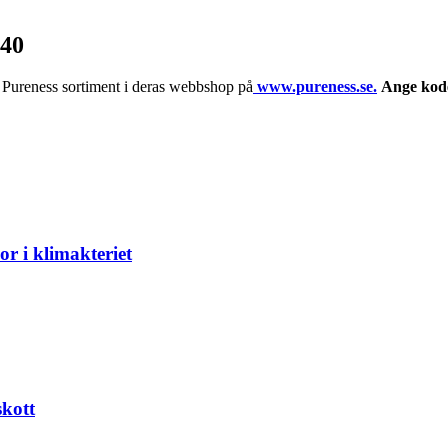
g40
ur Pureness sortiment i deras webbshop på
www.pureness.se.
Ange koden
r i klimakteriet
skott