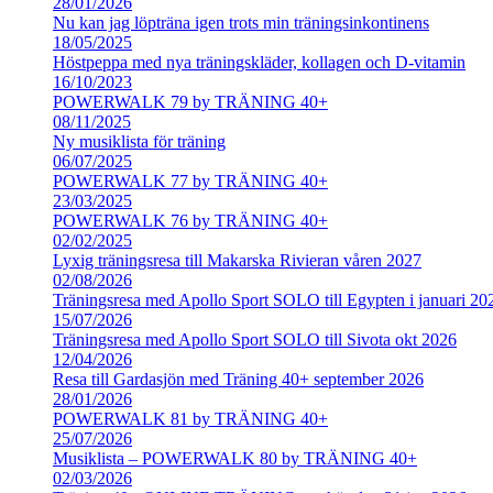
28/01/2026
Nu kan jag löpträna igen trots min träningsinkontinens
18/05/2025
Höstpeppa med nya träningskläder, kollagen och D-vitamin
16/10/2023
POWERWALK 79 by TRÄNING 40+
08/11/2025
Ny musiklista för träning
06/07/2025
POWERWALK 77 by TRÄNING 40+
23/03/2025
POWERWALK 76 by TRÄNING 40+
02/02/2025
Lyxig träningsresa till Makarska Rivieran våren 2027
02/08/2026
Träningsresa med Apollo Sport SOLO till Egypten i januari 20
15/07/2026
Träningsresa med Apollo Sport SOLO till Sivota okt 2026
12/04/2026
Resa till Gardasjön med Träning 40+ september 2026
28/01/2026
POWERWALK 81 by TRÄNING 40+
25/07/2026
Musiklista – POWERWALK 80 by TRÄNING 40+
02/03/2026