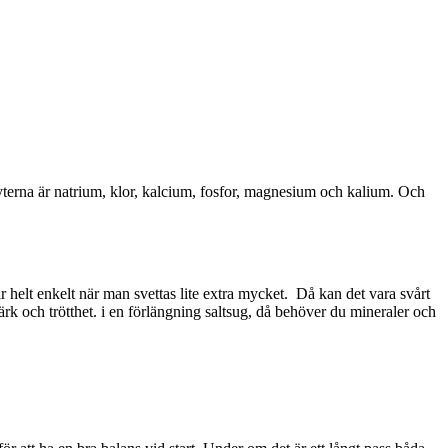
lyterna är natrium, klor, kalcium, fosfor, magnesium och kalium. Och
llr helt enkelt när man svettas lite extra mycket. Då kan det vara svårt
rk och trötthet. i en förlängning saltsug, då behöver du mineraler och