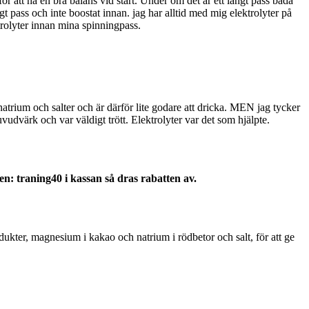
ör att ha en bra balans vid start. Under om det är ett långt pass båda
gt pass och inte boostat innan. jag har alltid med mig elektrolyter på
trolyter innan mina spinningpass.
atrium och salter och är därför lite godare att dricka. MEN jag tycker
uvudvärk och var väldigt trött. Elektrolyter var det som hjälpte.
n: traning40 i kassan så dras rabatten av.
odukter, magnesium i kakao och natrium i rödbetor och salt, för att ge