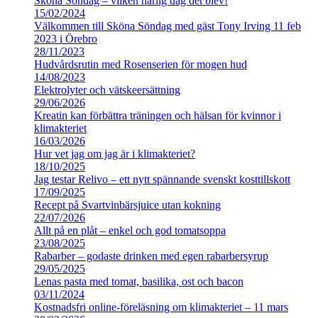
Sköna Söndag – vilken härlig dag det blev!
15/02/2024
Välkommen till Sköna Söndag med gäst Tony Irving 11 feb
2023 i Örebro
28/11/2023
Hudvårdsrutin med Rosenserien för mogen hud
14/08/2023
Elektrolyter och vätskeersättning
29/06/2026
Kreatin kan förbättra träningen och hälsan för kvinnor i
klimakteriet
16/03/2026
Hur vet jag om jag är i klimakteriet?
18/10/2025
Jag testar Relivo – ett nytt spännande svenskt kosttillskott
17/09/2025
Recept på Svartvinbärsjuice utan kokning
22/07/2026
Allt på en plåt – enkel och god tomatsoppa
23/08/2025
Rabarber – godaste drinken med egen rabarbersyrup
29/05/2025
Lenas pasta med tomat, basilika, ost och bacon
03/11/2024
Kostnadsfri online-föreläsning om klimakteriet – 11 mars