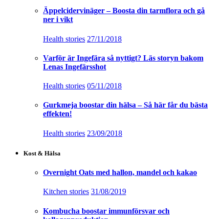
Äppelcidervinäger – Boosta din tarmflora och gå
ner i vikt
Health stories
27/11/2018
Varför är Ingefära så nyttigt? Läs storyn bakom
Lenas Ingefärsshot
Health stories
05/11/2018
Gurkmeja boostar din hälsa – Så här får du bästa
effekten!
Health stories
23/09/2018
Kost & Hälsa
Overnight Oats med hallon, mandel och kakao
Kitchen stories
31/08/2019
Kombucha boostar immunförsvar och