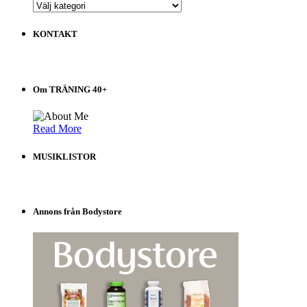
ALLA
INLÄGG
på
KONTAKT
Träning
40+
Välj
i
Om TRÄNING 40+
listen!
Read More
MUSIKLISTOR
Annons från Bodystore