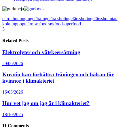
citron
honung
ingefära
Ingefära shot
ingefärsshot
ingefärsshot utan
kokning
populär
raw food
rawfood
superfood
3
Related Posts
Elektrolyter och vätskeersättning
29/06/2026
Kreatin kan förbättra träningen och hälsan för
kvinnor i klimakteriet
16/03/2026
Hur vet jag om jag är i klimakteriet?
18/10/2025
11
Comments