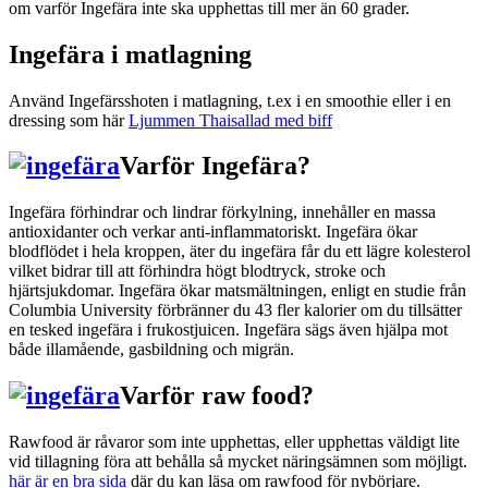
om varför Ingefära inte ska upphettas till mer än 60 grader.
Ingefära i matlagning
Använd Ingefärsshoten i matlagning, t.ex i en smoothie eller i en
dressing som här
Ljummen Thaisallad med biff
Varför Ingefära?
Ingefära förhindrar och lindrar förkylning, innehåller en massa
antioxidanter och verkar anti-inflammatoriskt. Ingefära ökar
blodflödet i hela kroppen, äter du ingefära får du ett lägre kolesterol
vilket bidrar till att förhindra högt blodtryck, stroke och
hjärtsjukdomar. Ingefära ökar matsmältningen, enligt en studie från
Columbia University förbränner du 43 fler kalorier om du tillsätter
en tesked ingefära i frukostjuicen. Ingefära sägs även hjälpa mot
både illamående, gasbildning och migrän.
Varför raw food?
Rawfood är råvaror som inte upphettas, eller upphettas väldigt lite
vid tillagning föra att behålla så mycket näringsämnen som möjligt.
här är en bra sida
där du kan läsa om rawfood för nybörjare.