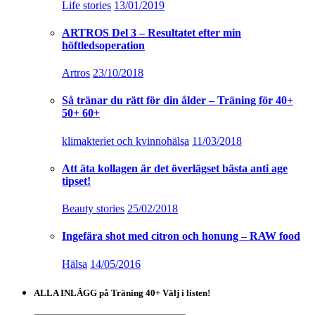
Life stories
13/01/2019
ARTROS Del 3 – Resultatet efter min
höftledsoperation
Artros
23/10/2018
Så tränar du rätt för din ålder – Träning för 40+
50+ 60+
klimakteriet och kvinnohälsa
11/03/2018
Att äta kollagen är det överlägset bästa anti age
tipset!
Beauty stories
25/02/2018
Ingefära shot med citron och honung – RAW food
Hälsa
14/05/2016
ALLA INLÄGG på Träning 40+ Välj i listen!