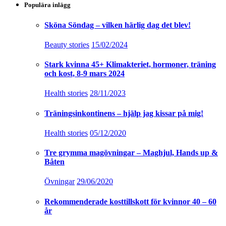
Populära inlägg
Sköna Söndag – vilken härlig dag det blev!
Beauty stories
15/02/2024
Stark kvinna 45+ Klimakteriet, hormoner, träning
och kost, 8-9 mars 2024
Health stories
28/11/2023
Träningsinkontinens – hjälp jag kissar på mig!
Health stories
05/12/2020
Tre grymma magövningar – Maghjul, Hands up &
Båten
Övningar
29/06/2020
Rekommenderade kosttillskott för kvinnor 40 – 60
år