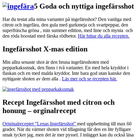
5 Goda och nyttiga ingefärsshot
Har du testat alla mina varianter på ingefärsshot? Den vanliga med
citron och ingefära, den gula med gurkmeja och svartpeppar, den
superfräscha gröna , min summer edition, med lime och mynta och
den röda boostad med färska rödbetor.
Här hittar du alla recepten.
Ingefärsshot X-mas edition
Min allra senaste shot är den bruna ingefärsshoten med
pepparkakssmak, den finns i två varianter. En med hela kryddor i
flaskan och en med malda kryddor. Inte bara god utan kanske den
nyttigaste shoten av dem alla .
Läs mer och se recepten här.
Recept Ingefärsshot med citron och
honung – orginalrecept
Originalreceptet ”Lenas Ingefärsshot”
med upphettning till max 60
grader. När du värmer shoten vid tillagning får den en lite fylligare
smak tycker jag, men det är mer pyssel. I inlägget kan du också läsa