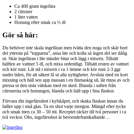
Ca 400 gram ingefära
2 citroner
1 liter vatten
Honung efter smak ca ½ dl
Gör så här:
Du behöver inte skala ingefäran men tvätta den noga och skär bort
det yttersta på ”topparna”, ansa lite och kolla så ingen del ser dålig
ut. Skär ingefäran i lite mindre bitar och lägg i mixern. Tillsätt
hälften av vattnet 5 dl, och mixa ordentligt. Tillsätt resten av vattnet
och kör runt. Låt stå i mixern i ca 1 timme och kör runt 2-3 ggr
under tiden, för att säkert få ut alla nyttigheter. Avsluta med en kort
mixning och häll sen upp massan i en finmaskig sil, låt rinna av och
pressa ut den sista vätskan med en sked. Blanda i saften från
citronerna och honungen, blanda och häll upp i fina flaskor.
Förvara din ingefärsshot i kylskåpet, och skaka flaskan innan du
häller upp i små glas. Ta en shot varje morgon. Mängd efter tycke
och smak men ca 30 – 50 ml. Receptet räcker till två personer i ca
två veckor. Obs, ingefärsshot är beroendeframkallande…