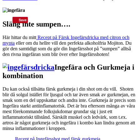
Save
Släng inte sumpen….
Här hittar du mitt
Recept på Färsk Ingefärsdricka med citron och
mynta
eller om du hellre vill den perfekta alkoholfria Mojiton. Du
gör den samtidigt som du gör din Ingefärsshot på ”sumpen” alltså
den rivna ingefäran som blir över efter Ingefärsshoten!
Ingefära och Gurkmeja i
kombination
Du kan också tillsätta färsk gurkmeja i din shot om du vill. Shoten
blir då solgul istället för ljusgul och tar även smak av gurkmejan, en
smak som en del uppskattar och andra inte. Gurkmeja är precis som
Ingefära starkt antiinflamatorisk. Det är bra eftersom många av våra
mest förekommande folksjukdomar grundar sig i just ett
inflammatoriskt tillstånd. Särskilt muskel och ledvärk, som t.ex.
artros är något gurkmeja och ingefära i kombo kan lindra genom att
minsa inflammationer i kroppen.
Recept på Ingefärsshot med färsk gurkmeja