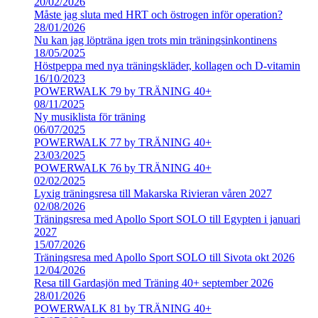
20/02/2026
Måste jag sluta med HRT och östrogen inför operation?
28/01/2026
Nu kan jag löpträna igen trots min träningsinkontinens
18/05/2025
Höstpeppa med nya träningskläder, kollagen och D-vitamin
16/10/2023
POWERWALK 79 by TRÄNING 40+
08/11/2025
Ny musiklista för träning
06/07/2025
POWERWALK 77 by TRÄNING 40+
23/03/2025
POWERWALK 76 by TRÄNING 40+
02/02/2025
Lyxig träningsresa till Makarska Rivieran våren 2027
02/08/2026
Träningsresa med Apollo Sport SOLO till Egypten i januari
2027
15/07/2026
Träningsresa med Apollo Sport SOLO till Sivota okt 2026
12/04/2026
Resa till Gardasjön med Träning 40+ september 2026
28/01/2026
POWERWALK 81 by TRÄNING 40+