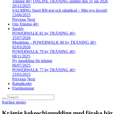
Träning 40+ ONLINE TRÄNING upphör den 31 jan 2026
20/12/2025
SALMING Sport BH-test och rabattkod – Min nya favorit!
23/06/2025
Previous
Next
Om Träning 40+
Spotify
POWERWALK 81 by TRÄNING 40+
25/07/2026
Musiklista – POWERWALK 80 by TRÄNING 40+
02/03/2026
POWERWALK 79 by TRÄNING 40+
08/11/2025
Ny musiklista för träning
06/07/2025
POWERWALK 77 by TRÄNING 40+
23/03/2025
Previous
Next
Rabattkoder
Föreläsningar
Kitchen stories
Krämig kokoschiapudding med färska bär