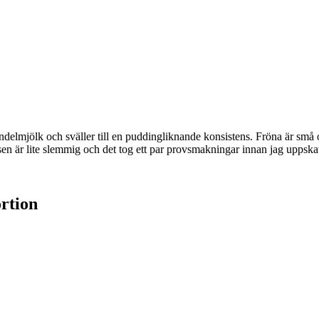
elmjölk och sväller till en puddingliknande konsistens. Fröna är små o
 är lite slemmig och det tog ett par provsmakningar innan jag uppska
rtion