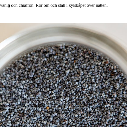
 vanilj och chiafrön. Rör om och ställ i kylskåpet över natten.