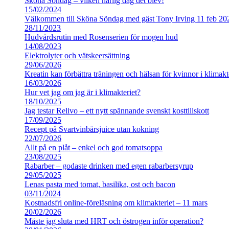
Sköna Söndag – vilken härlig dag det blev!
15/02/2024
Välkommen till Sköna Söndag med gäst Tony Irving 11 feb 20
28/11/2023
Hudvårdsrutin med Rosenserien för mogen hud
14/08/2023
Elektrolyter och vätskeersättning
29/06/2026
Kreatin kan förbättra träningen och hälsan för kvinnor i klimakt
16/03/2026
Hur vet jag om jag är i klimakteriet?
18/10/2025
Jag testar Relivo – ett nytt spännande svenskt kosttillskott
17/09/2025
Recept på Svartvinbärsjuice utan kokning
22/07/2026
Allt på en plåt – enkel och god tomatsoppa
23/08/2025
Rabarber – godaste drinken med egen rabarbersyrup
29/05/2025
Lenas pasta med tomat, basilika, ost och bacon
03/11/2024
Kostnadsfri online-föreläsning om klimakteriet – 11 mars
20/02/2026
Måste jag sluta med HRT och östrogen inför operation?