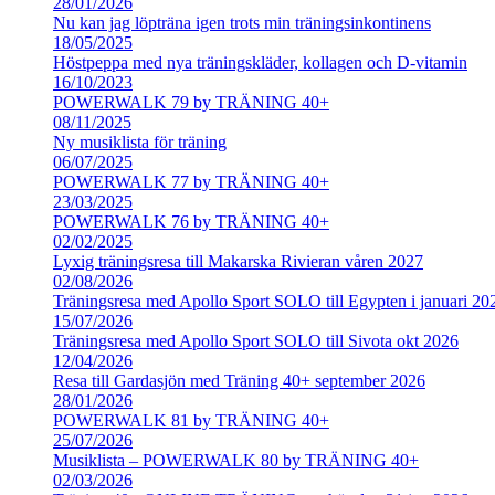
28/01/2026
Nu kan jag löpträna igen trots min träningsinkontinens
18/05/2025
Höstpeppa med nya träningskläder, kollagen och D-vitamin
16/10/2023
POWERWALK 79 by TRÄNING 40+
08/11/2025
Ny musiklista för träning
06/07/2025
POWERWALK 77 by TRÄNING 40+
23/03/2025
POWERWALK 76 by TRÄNING 40+
02/02/2025
Lyxig träningsresa till Makarska Rivieran våren 2027
02/08/2026
Träningsresa med Apollo Sport SOLO till Egypten i januari 20
15/07/2026
Träningsresa med Apollo Sport SOLO till Sivota okt 2026
12/04/2026
Resa till Gardasjön med Träning 40+ september 2026
28/01/2026
POWERWALK 81 by TRÄNING 40+
25/07/2026
Musiklista – POWERWALK 80 by TRÄNING 40+
02/03/2026