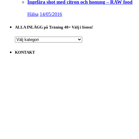
Ingefära shot med citron och honung – RAW food
Hälsa
14/05/2016
ALLA INLÄGG på Träning 40+ Välj i listen!
ALLA
INLÄGG
på
KONTAKT
Träning
40+
Välj
i
listen!