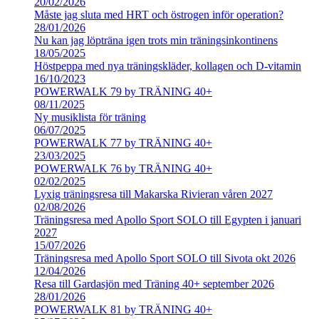
20/02/2026
Måste jag sluta med HRT och östrogen inför operation?
28/01/2026
Nu kan jag löpträna igen trots min träningsinkontinens
18/05/2025
Höstpeppa med nya träningskläder, kollagen och D-vitamin
16/10/2023
POWERWALK 79 by TRÄNING 40+
08/11/2025
Ny musiklista för träning
06/07/2025
POWERWALK 77 by TRÄNING 40+
23/03/2025
POWERWALK 76 by TRÄNING 40+
02/02/2025
Lyxig träningsresa till Makarska Rivieran våren 2027
02/08/2026
Träningsresa med Apollo Sport SOLO till Egypten i januari
2027
15/07/2026
Träningsresa med Apollo Sport SOLO till Sivota okt 2026
12/04/2026
Resa till Gardasjön med Träning 40+ september 2026
28/01/2026
POWERWALK 81 by TRÄNING 40+