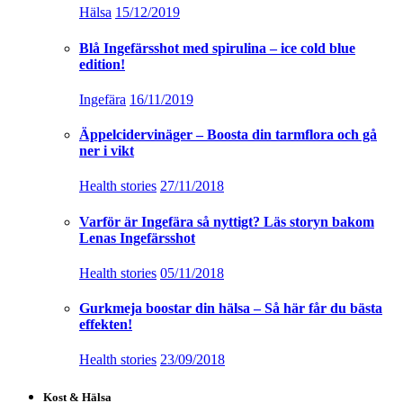
Hälsa
15/12/2019
Blå Ingefärsshot med spirulina – ice cold blue
edition!
Ingefära
16/11/2019
Äppelcidervinäger – Boosta din tarmflora och gå
ner i vikt
Health stories
27/11/2018
Varför är Ingefära så nyttigt? Läs storyn bakom
Lenas Ingefärsshot
Health stories
05/11/2018
Gurkmeja boostar din hälsa – Så här får du bästa
effekten!
Health stories
23/09/2018
Kost & Hälsa