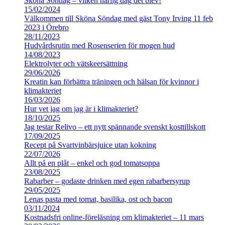
Sköna Söndag – vilken härlig dag det blev!
15/02/2024
Välkommen till Sköna Söndag med gäst Tony Irving 11 feb
2023 i Örebro
28/11/2023
Hudvårdsrutin med Rosenserien för mogen hud
14/08/2023
Elektrolyter och vätskeersättning
29/06/2026
Kreatin kan förbättra träningen och hälsan för kvinnor i
klimakteriet
16/03/2026
Hur vet jag om jag är i klimakteriet?
18/10/2025
Jag testar Relivo – ett nytt spännande svenskt kosttillskott
17/09/2025
Recept på Svartvinbärsjuice utan kokning
22/07/2026
Allt på en plåt – enkel och god tomatsoppa
23/08/2025
Rabarber – godaste drinken med egen rabarbersyrup
29/05/2025
Lenas pasta med tomat, basilika, ost och bacon
03/11/2024
Kostnadsfri online-föreläsning om klimakteriet – 11 mars