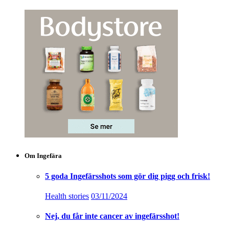
Om Ingefära
5 goda Ingefärsshots som gör dig pigg och frisk!
Health stories
03/11/2024
Nej, du får inte cancer av ingefärsshot!