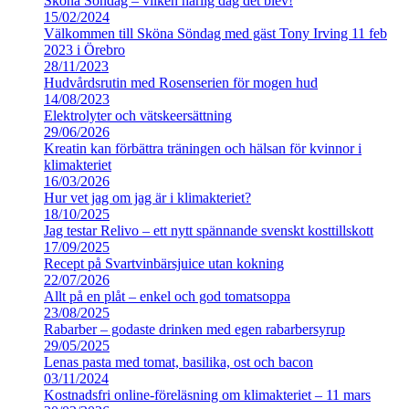
Sköna Söndag – vilken härlig dag det blev!
15/02/2024
Välkommen till Sköna Söndag med gäst Tony Irving 11 feb
2023 i Örebro
28/11/2023
Hudvårdsrutin med Rosenserien för mogen hud
14/08/2023
Elektrolyter och vätskeersättning
29/06/2026
Kreatin kan förbättra träningen och hälsan för kvinnor i
klimakteriet
16/03/2026
Hur vet jag om jag är i klimakteriet?
18/10/2025
Jag testar Relivo – ett nytt spännande svenskt kosttillskott
17/09/2025
Recept på Svartvinbärsjuice utan kokning
22/07/2026
Allt på en plåt – enkel och god tomatsoppa
23/08/2025
Rabarber – godaste drinken med egen rabarbersyrup
29/05/2025
Lenas pasta med tomat, basilika, ost och bacon
03/11/2024
Kostnadsfri online-föreläsning om klimakteriet – 11 mars