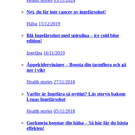
Health stories
03/11/2024
Nej, du får inte cancer av ingefärsshot!
Hälsa
15/12/2019
Blå Ingefärsshot med spirulina – ice cold blue
edition!
Ingefära
16/11/2019
Äppelcidervinäger – Boosta din tarmflora och gå
ner i vikt
Health stories
27/11/2018
Varför är Ingefära så nyttigt? Läs storyn bakom
Lenas Ingefärsshot
Health stories
05/11/2018
Gurkmeja boostar din hälsa – Så här får du bästa
effekten!