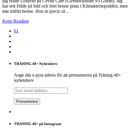
jag Hilde Löfqvist på Cevita Care (Gynstockholm S:t Göran). Jag
har sett Hilde på bild och hört henne prata i Klimakteriepodden, men
inte träffat henne. Hon är precis så…
Keep Reading
61
TRÄNING 40+ Nyhetsbrev
Ange din e-post adress för att prenumerera på Träning 40+
nyhetsbrev
TRÄNING 40+ på Instagram