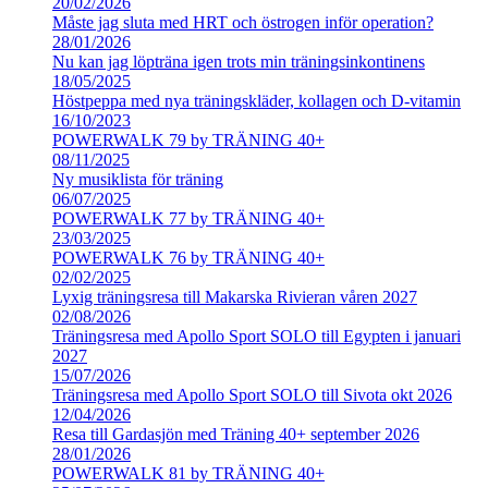
20/02/2026
Måste jag sluta med HRT och östrogen inför operation?
28/01/2026
Nu kan jag löpträna igen trots min träningsinkontinens
18/05/2025
Höstpeppa med nya träningskläder, kollagen och D-vitamin
16/10/2023
POWERWALK 79 by TRÄNING 40+
08/11/2025
Ny musiklista för träning
06/07/2025
POWERWALK 77 by TRÄNING 40+
23/03/2025
POWERWALK 76 by TRÄNING 40+
02/02/2025
Lyxig träningsresa till Makarska Rivieran våren 2027
02/08/2026
Träningsresa med Apollo Sport SOLO till Egypten i januari
2027
15/07/2026
Träningsresa med Apollo Sport SOLO till Sivota okt 2026
12/04/2026
Resa till Gardasjön med Träning 40+ september 2026
28/01/2026
POWERWALK 81 by TRÄNING 40+