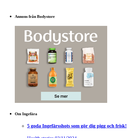
Annons från Bodystore
Om Ingefära
5 goda Ingefärsshots som gör dig pigg och frisk!