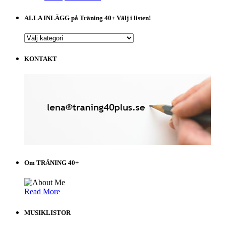
ALLA INLÄGG på Träning 40+ Välj i listen!
ALLA
INLÄGG
på
KONTAKT
Träning
40+
Välj
i
listen!
Om TRÄNING 40+
Read More
MUSIKLISTOR