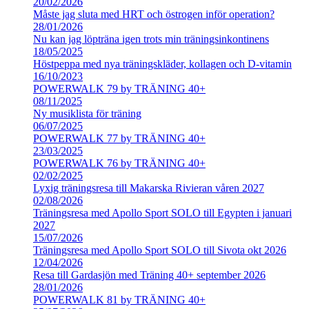
20/02/2026
Måste jag sluta med HRT och östrogen inför operation?
28/01/2026
Nu kan jag löpträna igen trots min träningsinkontinens
18/05/2025
Höstpeppa med nya träningskläder, kollagen och D-vitamin
16/10/2023
POWERWALK 79 by TRÄNING 40+
08/11/2025
Ny musiklista för träning
06/07/2025
POWERWALK 77 by TRÄNING 40+
23/03/2025
POWERWALK 76 by TRÄNING 40+
02/02/2025
Lyxig träningsresa till Makarska Rivieran våren 2027
02/08/2026
Träningsresa med Apollo Sport SOLO till Egypten i januari
2027
15/07/2026
Träningsresa med Apollo Sport SOLO till Sivota okt 2026
12/04/2026
Resa till Gardasjön med Träning 40+ september 2026
28/01/2026
POWERWALK 81 by TRÄNING 40+