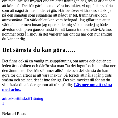
om man inte har mycket ondare efter träningen dag två så är det bara
att köra på. Det här går lite emot våra instinkter, vi uppfattar smärta
som att något är ”fel” i det vi gör. Här behöver vi lära oss att skilja
på den smärtan som signalerar att något är fel, träningsvärk och
artrossmärta. En värktablett kan vara befogad. Jag gillar inte att ta
värktabletter men innan jag opererade mig så knaprade jag både
alvedon och ipren ganska friskt för att kunna träna effektivt.Artros
kommer också i skov så det varierar hur ont du har och hur smidig
du känner dig.
Det sämsta du kan göra…..
Det finns också en vanlig missuppfattning om artros och det är att
leden är nedsliten och därför ska man ”ta det lugnt” och inte slita ner
den ännu mer. Det här stämmer alltså inte och det sämsta du kan
göra för din artros är att vara inaktiv. Så försök att hålla igång trots
smärta och stelhet, det är inte farligt. Det ska mycket till för att du
ska skada dina leder genom att röra på dig.
Läs mer om att träna
med artos.
artros
kosttillskott
Träning
1
Related Posts