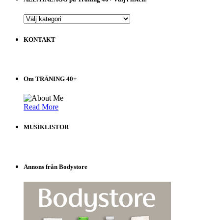
ALLA
INLÄGG
på
KONTAKT
Träning
40+
Välj
i
Om TRÄNING 40+
listen!
Read More
MUSIKLISTOR
Annons från Bodystore