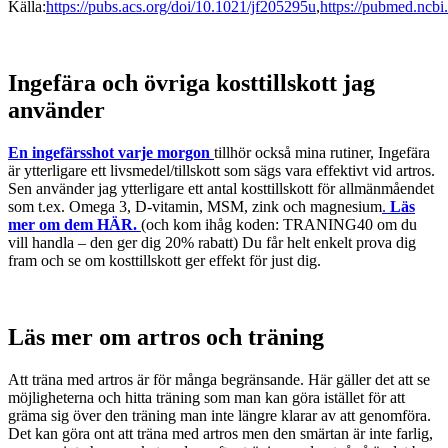
Källa:
https://pubs.acs.org/doi/10.1021/jf205295u
,
https://pubmed.ncbi
Ingefära och övriga kosttillskott jag
använder
En ingefärsshot varje morgon
tillhör också mina rutiner, Ingefära
är ytterligare ett livsmedel/tillskott som sägs vara effektivt vid artros.
Sen använder jag ytterligare ett antal kosttillskott för allmänmåendet
som t.ex. Omega 3, D-vitamin, MSM, zink och magnesium
.
Läs
mer om dem HÄR.
(och kom ihåg koden: TRANING40 om du
vill handla – den ger dig 20% rabatt) Du får helt enkelt prova dig
fram och se om kosttillskott ger effekt för just dig.
Läs mer om artros och träning
Att träna med artros är för många begränsande. Här gäller det att se
möjligheterna och hitta träning som man kan göra istället för att
gräma sig över den träning man inte längre klarar av att genomföra.
Det kan göra ont att träna med artros men den smärtan är inte farlig,