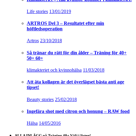
Life stories
13/01/2019
ARTROS Del 3 – Resultatet efter min
höftledsoperation
Artros
23/10/2018
Så tränar du rätt för din ålder – Träning för 40+
50+ 60+
klimakteriet och kvinnohälsa
11/03/2018
Att äta kollagen är det överlägset bästa anti age
tipset!
Beauty stories
25/02/2018
Ingefära shot med citron och honung – RAW food
Hälsa
14/05/2016
ALLA INLÄGG på Träning 40+ Välj i listen!