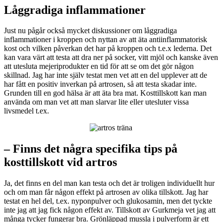
Låggradiga inflammationer
Just nu pågår också mycket diskussioner om låggradiga
inflammationer i kroppen och nyttan av att äta antiinflammatorisk
kost och vilken påverkan det har på kroppen och t.e.x lederna. Det
kan vara värt att testa att dra ner på socker, vitt mjöl och kanske även
att utesluta mejeriprodukter en tid för att se om det gör någon
skillnad. Jag har inte själv testat men vet att en del upplever att de
har fått en positiv inverkan på artrosen, så att testa skadar inte.
Grunden till en god hälsa är att äta bra mat. Kosttillskott kan man
använda om man vet att man slarvar lite eller utesluter vissa
livsmedel t.ex.
– Finns det några specifika tips på
kosttillskott vid artros
Ja, det finns en del man kan testa och det är troligen individuellt hur
och om man får någon effekt på artrosen av olika tillskott. Jag har
testat en hel del, t.ex. nyponpulver och glukosamin, men det tyckte
inte jag att jag fick någon effekt av. Tillskott av Gurkmeja vet jag att
många tycker fungerar bra. Grönläppad mussla i pulverform är ett