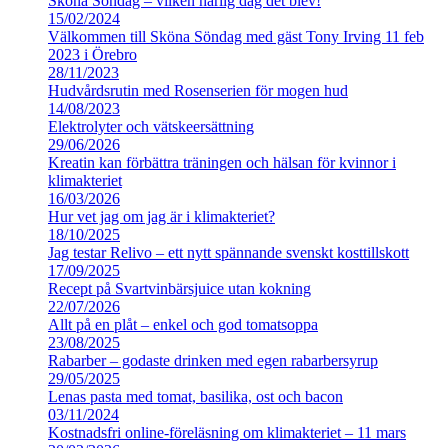
Sköna Söndag – vilken härlig dag det blev!
15/02/2024
Välkommen till Sköna Söndag med gäst Tony Irving 11 feb
2023 i Örebro
28/11/2023
Hudvårdsrutin med Rosenserien för mogen hud
14/08/2023
Elektrolyter och vätskeersättning
29/06/2026
Kreatin kan förbättra träningen och hälsan för kvinnor i
klimakteriet
16/03/2026
Hur vet jag om jag är i klimakteriet?
18/10/2025
Jag testar Relivo – ett nytt spännande svenskt kosttillskott
17/09/2025
Recept på Svartvinbärsjuice utan kokning
22/07/2026
Allt på en plåt – enkel och god tomatsoppa
23/08/2025
Rabarber – godaste drinken med egen rabarbersyrup
29/05/2025
Lenas pasta med tomat, basilika, ost och bacon
03/11/2024
Kostnadsfri online-föreläsning om klimakteriet – 11 mars