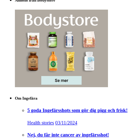
Annons från Bodystore
Om Ingefära
5 goda Ingefärsshots som gör dig pigg och frisk!
Health stories
03/11/2024
Nej, du får inte cancer av ingefärsshot!