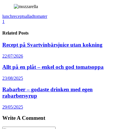
lunch
recept
sallad
tomater
1
Related Posts
Recept på Svartvinbärsjuice utan kokning
22/07/2026
Allt på en plåt – enkel och god tomatsoppa
23/08/2025
Rabarber – godaste drinken med egen
rabarbersyrup
29/05/2025
Write A Comment