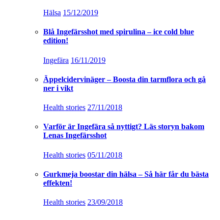
Hälsa
15/12/2019
Blå Ingefärsshot med spirulina – ice cold blue
edition!
Ingefära
16/11/2019
Äppelcidervinäger – Boosta din tarmflora och gå
ner i vikt
Health stories
27/11/2018
Varför är Ingefära så nyttigt? Läs storyn bakom
Lenas Ingefärsshot
Health stories
05/11/2018
Gurkmeja boostar din hälsa – Så här får du bästa
effekten!
Health stories
23/09/2018