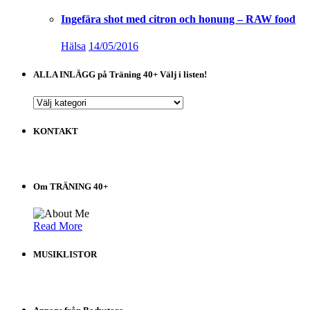
Ingefära shot med citron och honung – RAW food
Hälsa
14/05/2016
ALLA INLÄGG på Träning 40+ Välj i listen!
ALLA
INLÄGG
på
KONTAKT
Träning
40+
Välj
i
Om TRÄNING 40+
listen!
Read More
MUSIKLISTOR