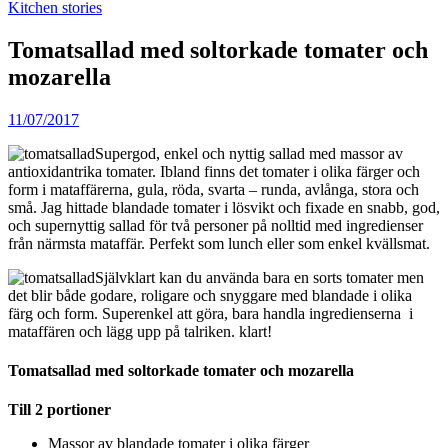
Kitchen stories
Tomatsallad med soltorkade tomater och
mozarella
11/07/2017
Supergod, enkel och nyttig sallad med massor av
antioxidantrika tomater. Ibland finns det tomater i olika färger och
form i mataffärerna, gula, röda, svarta – runda, avlånga, stora och
små. Jag hittade blandade tomater i lösvikt och fixade en snabb, god,
och supernyttig sallad för två personer på nolltid med ingredienser
från närmsta mataffär. Perfekt som lunch eller som enkel kvällsmat.
Självklart kan du använda bara en sorts tomater men
det blir både godare, roligare och snyggare med blandade i olika
färg och form. Superenkel att göra, bara handla ingredienserna i
mataffären och lägg upp på talriken. klart!
Tomatsallad med soltorkade tomater och mozarella
Till 2 portioner
Massor av blandade tomater i olika färger