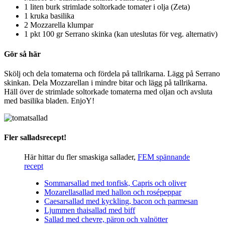
1 liten burk strimlade soltorkade tomater i olja (Zeta)
1 kruka basilika
2 Mozzarella klumpar
1 pkt 100 gr Serrano skinka (kan uteslutas för veg. alternativ)
Gör så här
Skölj och dela tomaterna och fördela på tallrikarna. Lägg på Serrano
skinkan. Dela Mozzarellan i mindre bitar och lägg på tallrikarna.
Häll över de strimlade soltorkade tomaterna med oljan och avsluta
med basilika bladen. EnjoY!
Fler salladsrecept!
Här hittar du fler smaskiga sallader,
FEM spännande
recept
Sommarsallad med tonfisk, Capris och oliver
Mozarellasallad med hallon och rosépeppar
Caesarsallad med kyckling, bacon och parmesan
Ljummen thaisallad med biff
Sallad med chevre, päron och valnötter