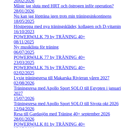
20/02/2026
Måste jag sluta med HRT och östrogen inför operation?
28/01/2026
Nu kan jag löpträna igen trots min träningsinkontinens
18/05/2025
Höstpeppa med nya träningskläder, kollagen och D-vitamin
16/10/2023
POWERWALK 79 by TRÄNING 40+
08/11/2025
Ny musiklista för träning
06/07/2025
POWERWALK 77 by TRÄNING 40+
23/03/2025
POWERWALK 76 by TRÄNING 40+
02/02/2025
Lyxig träningsresa till Makarska Rivieran våren 2027
02/08/2026
Träningsresa med Apollo Sport SOLO till Egypten i januari
2027
15/07/2026
Träningsresa med Apollo Sport SOLO till Sivota okt 2026
12/04/2026
Resa till Gardasjön med Träning 40+ september 2026
28/01/2026
POWERWALK 81 by TRÄNING 40+