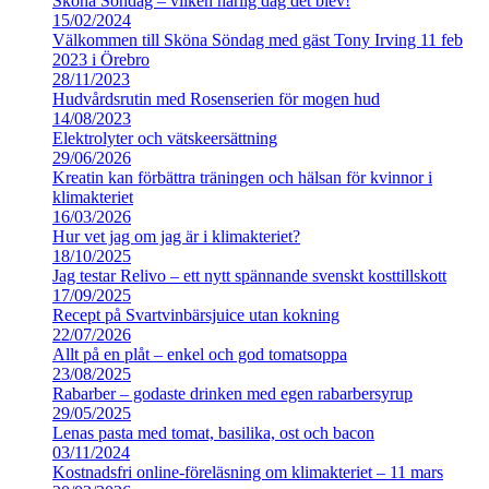
Sköna Söndag – vilken härlig dag det blev!
15/02/2024
Välkommen till Sköna Söndag med gäst Tony Irving 11 feb
2023 i Örebro
28/11/2023
Hudvårdsrutin med Rosenserien för mogen hud
14/08/2023
Elektrolyter och vätskeersättning
29/06/2026
Kreatin kan förbättra träningen och hälsan för kvinnor i
klimakteriet
16/03/2026
Hur vet jag om jag är i klimakteriet?
18/10/2025
Jag testar Relivo – ett nytt spännande svenskt kosttillskott
17/09/2025
Recept på Svartvinbärsjuice utan kokning
22/07/2026
Allt på en plåt – enkel och god tomatsoppa
23/08/2025
Rabarber – godaste drinken med egen rabarbersyrup
29/05/2025
Lenas pasta med tomat, basilika, ost och bacon
03/11/2024
Kostnadsfri online-föreläsning om klimakteriet – 11 mars