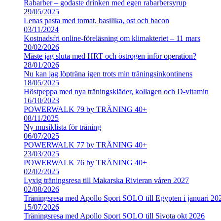
Rabarber – godaste drinken med egen rabarbersyrup
29/05/2025
Lenas pasta med tomat, basilika, ost och bacon
03/11/2024
Kostnadsfri online-föreläsning om klimakteriet – 11 mars
20/02/2026
Måste jag sluta med HRT och östrogen inför operation?
28/01/2026
Nu kan jag löpträna igen trots min träningsinkontinens
18/05/2025
Höstpeppa med nya träningskläder, kollagen och D-vitamin
16/10/2023
POWERWALK 79 by TRÄNING 40+
08/11/2025
Ny musiklista för träning
06/07/2025
POWERWALK 77 by TRÄNING 40+
23/03/2025
POWERWALK 76 by TRÄNING 40+
02/02/2025
Lyxig träningsresa till Makarska Rivieran våren 2027
02/08/2026
Träningsresa med Apollo Sport SOLO till Egypten i januari 20
15/07/2026
Träningsresa med Apollo Sport SOLO till Sivota okt 2026