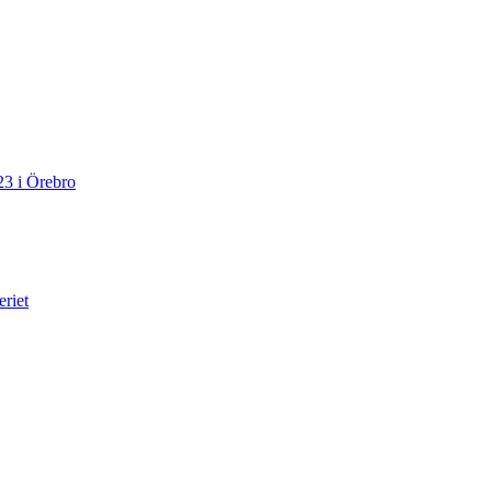
23 i Örebro
eriet