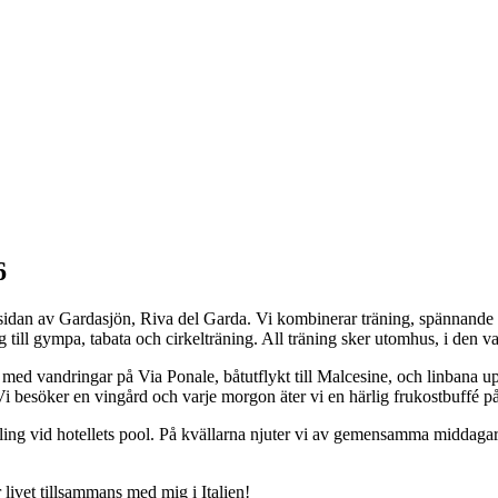
6
a sidan av Gardasjön, Riva del Garda. Vi kombinerar träning, spännande u
ing till gympa, tabata och cirkelträning. All träning sker utomhus, i de
, med vandringar på Via Ponale, båtutflykt till Malcesine, och linbana 
 besöker en vingård och varje morgon äter vi en härlig frukostbuffé på v
ppling vid hotellets pool. På kvällarna njuter vi av gemensamma middag
livet tillsammans med mig i Italien!