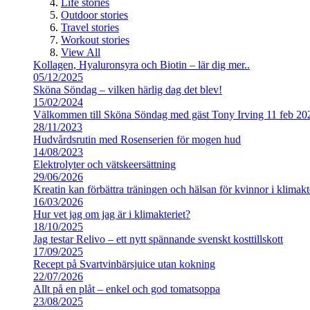
Life stories
Outdoor stories
Travel stories
Workout stories
View All
Kollagen, Hyaluronsyra och Biotin – lär dig mer..
05/12/2025
Sköna Söndag – vilken härlig dag det blev!
15/02/2024
Välkommen till Sköna Söndag med gäst Tony Irving 11 feb 20
28/11/2023
Hudvårdsrutin med Rosenserien för mogen hud
14/08/2023
Elektrolyter och vätskeersättning
29/06/2026
Kreatin kan förbättra träningen och hälsan för kvinnor i klimakt
16/03/2026
Hur vet jag om jag är i klimakteriet?
18/10/2025
Jag testar Relivo – ett nytt spännande svenskt kosttillskott
17/09/2025
Recept på Svartvinbärsjuice utan kokning
22/07/2026
Allt på en plåt – enkel och god tomatsoppa
23/08/2025