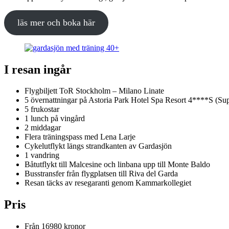
läs mer och boka här
I resan ingår
Flygbiljett ToR Stockholm – Milano Linate
5 övernattningar på Astoria Park Hotel Spa Resort 4****S (Sup
5 frukostar
1 lunch på vingård
2 middagar
Flera träningspass med Lena Larje
Cykelutflykt längs strandkanten av Gardasjön
1 vandring
Båtutflykt till Malcesine och linbana upp till Monte Baldo
Busstransfer från flygplatsen till Riva del Garda
Resan täcks av resegaranti genom Kammarkollegiet
Pris
Från 16980 kronor