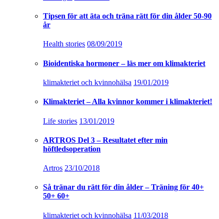
Tipsen för att äta och träna rätt för din ålder 50-90
år
Health stories
08/09/2019
Bioidentiska hormoner – läs mer om klimakteriet
klimakteriet och kvinnohälsa
19/01/2019
Klimakteriet – Alla kvinnor kommer i klimakteriet!
Life stories
13/01/2019
ARTROS Del 3 – Resultatet efter min
höftledsoperation
Artros
23/10/2018
Så tränar du rätt för din ålder – Träning för 40+
50+ 60+
klimakteriet och kvinnohälsa
11/03/2018