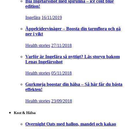
Blå Ingefärsshot med spirulina – ice cold blue
edition!
Ingefära
16/11/2019
Äppelcidervinäger – Boosta din tarmflora och gå
ner i vikt
Health stories
27/11/2018
Varför är Ingefära så nyttigt? Läs storyn bakom
Lenas Ingefärsshot
Health stories
05/11/2018
Gurkmeja boostar din hälsa – Så här får du bästa
effekten!
Health stories
23/09/2018
Kost & Hälsa
Overnight Oats med hallon, mandel och kakao