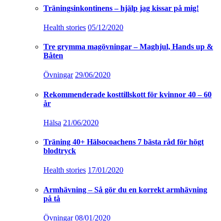
Träningsinkontinens – hjälp jag kissar på mig!
Health stories
05/12/2020
Tre grymma magövningar – Maghjul, Hands up &
Båten
Övningar
29/06/2020
Rekommenderade kosttillskott för kvinnor 40 – 60
år
Hälsa
21/06/2020
Träning 40+ Hälsocoachens 7 bästa råd för högt
blodtryck
Health stories
17/01/2020
Armhävning – Så gör du en korrekt armhävning
på tå
Övningar
08/01/2020