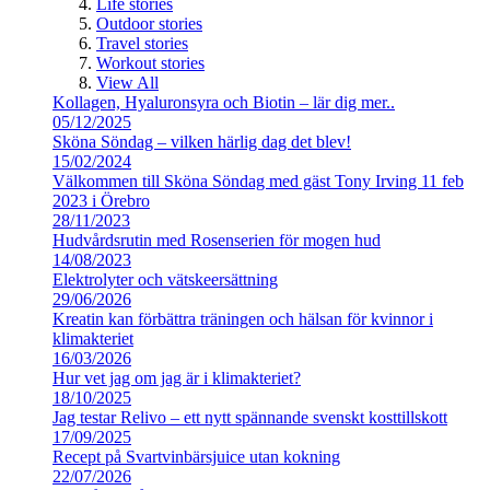
Life stories
Outdoor stories
Travel stories
Workout stories
View All
Kollagen, Hyaluronsyra och Biotin – lär dig mer..
05/12/2025
Sköna Söndag – vilken härlig dag det blev!
15/02/2024
Välkommen till Sköna Söndag med gäst Tony Irving 11 feb
2023 i Örebro
28/11/2023
Hudvårdsrutin med Rosenserien för mogen hud
14/08/2023
Elektrolyter och vätskeersättning
29/06/2026
Kreatin kan förbättra träningen och hälsan för kvinnor i
klimakteriet
16/03/2026
Hur vet jag om jag är i klimakteriet?
18/10/2025
Jag testar Relivo – ett nytt spännande svenskt kosttillskott
17/09/2025
Recept på Svartvinbärsjuice utan kokning
22/07/2026