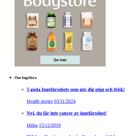
Om Ingefära
5 goda Ingefärsshots som gör dig pigg och frisk!
Health stories
03/11/2024
Nej, du får inte cancer av ingefärsshot!
Hälsa
15/12/2019