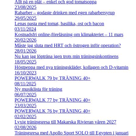
Allt på en plåt – enkel och god tomatsoppa
23/08/2025
Rabarber – godaste drinken med egen rabarbersyrup
29/05/2025
Lenas pasta med tomat, basilika, ost och bacon
03/11/2024
Kostnadsfri online-föreläsning om klimakteriet – 11 mars
20/02/2026
Måste jag sluta med HRT och östrogen inför operation?
28/01/2026
Nu kan jag löpträna igen trots min träningsinkontinens
18/05/2025
Höstpeppa med nya träningskläder, kollagen och D-vitamin
16/10/2023
POWERWALK 79 by TRÄNING 40+
08/11/2025
Ny musiklista för träning
06/07/2025
POWERWALK 77 by TRÄNING 40+
23/03/2025
POWERWALK 76 by TRÄNING 40+
02/02/2025
Lyxig träningsresa till Makarska Rivieran våren 2027
02/08/2026
Träningsresa med Apollo Sport SOLO till Egypten i januari