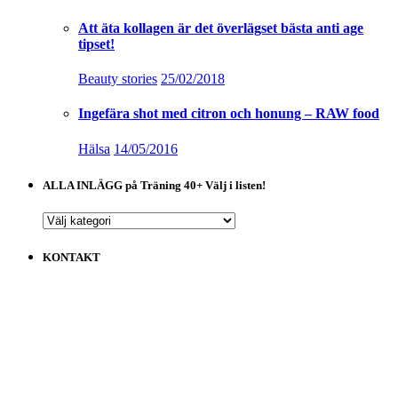
Att äta kollagen är det överlägset bästa anti age
tipset!
Beauty stories
25/02/2018
Ingefära shot med citron och honung – RAW food
Hälsa
14/05/2016
ALLA INLÄGG på Träning 40+ Välj i listen!
ALLA
INLÄGG
på
KONTAKT
Träning
40+
Välj
i
listen!