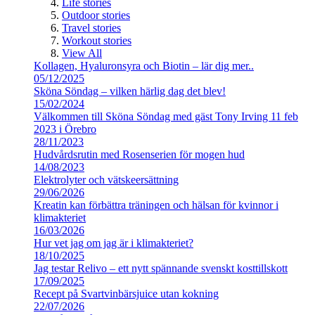
Life stories
Outdoor stories
Travel stories
Workout stories
View All
Kollagen, Hyaluronsyra och Biotin – lär dig mer..
05/12/2025
Sköna Söndag – vilken härlig dag det blev!
15/02/2024
Välkommen till Sköna Söndag med gäst Tony Irving 11 feb
2023 i Örebro
28/11/2023
Hudvårdsrutin med Rosenserien för mogen hud
14/08/2023
Elektrolyter och vätskeersättning
29/06/2026
Kreatin kan förbättra träningen och hälsan för kvinnor i
klimakteriet
16/03/2026
Hur vet jag om jag är i klimakteriet?
18/10/2025
Jag testar Relivo – ett nytt spännande svenskt kosttillskott
17/09/2025
Recept på Svartvinbärsjuice utan kokning
22/07/2026