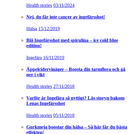
Health stories
03/11/2024
Nej, du får inte cancer av ingefärsshot!
Hälsa
15/12/2019
Blå Ingefärsshot med spirulina – ice cold blue
edition!
Ingefära
16/11/2019
Äppelcidervinäger – Boosta din tarmflora och gå
ner i vikt
Health stories
27/11/2018
Varför är Ingefära så nyttigt? Läs storyn bakom
Lenas Ingefärsshot
Health stories
05/11/2018
Gurkmeja boostar din hälsa – Så här får du bästa
effekten!