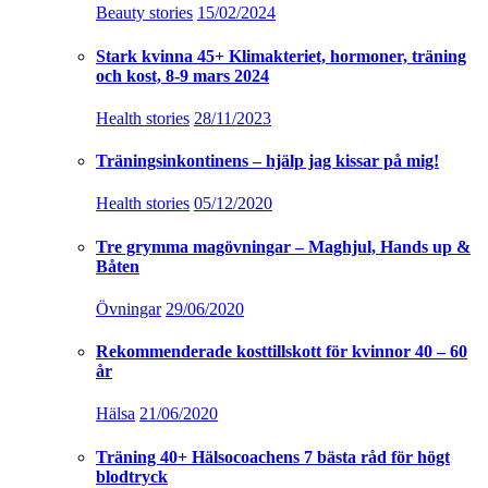
Beauty stories
15/02/2024
Stark kvinna 45+ Klimakteriet, hormoner, träning
och kost, 8-9 mars 2024
Health stories
28/11/2023
Träningsinkontinens – hjälp jag kissar på mig!
Health stories
05/12/2020
Tre grymma magövningar – Maghjul, Hands up &
Båten
Övningar
29/06/2020
Rekommenderade kosttillskott för kvinnor 40 – 60
år
Hälsa
21/06/2020
Träning 40+ Hälsocoachens 7 bästa råd för högt
blodtryck