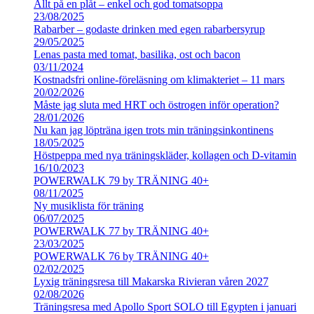
Allt på en plåt – enkel och god tomatsoppa
23/08/2025
Rabarber – godaste drinken med egen rabarbersyrup
29/05/2025
Lenas pasta med tomat, basilika, ost och bacon
03/11/2024
Kostnadsfri online-föreläsning om klimakteriet – 11 mars
20/02/2026
Måste jag sluta med HRT och östrogen inför operation?
28/01/2026
Nu kan jag löpträna igen trots min träningsinkontinens
18/05/2025
Höstpeppa med nya träningskläder, kollagen och D-vitamin
16/10/2023
POWERWALK 79 by TRÄNING 40+
08/11/2025
Ny musiklista för träning
06/07/2025
POWERWALK 77 by TRÄNING 40+
23/03/2025
POWERWALK 76 by TRÄNING 40+
02/02/2025
Lyxig träningsresa till Makarska Rivieran våren 2027
02/08/2026
Träningsresa med Apollo Sport SOLO till Egypten i januari