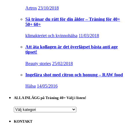
Artros
23/10/2018
Så tränar du rätt för din ålder – Träning för 40+
50+ 60+
klimakteriet och kvinnohälsa
11/03/2018
Att äta kollagen är det överlägset bästa anti age
tipset!
Beauty stories
25/02/2018
Ingefära shot med citron och honung – RAW food
Hälsa
14/05/2016
ALLA INLÄGG på Träning 40+ Välj i listen!
ALLA
INLÄGG
på
KONTAKT
Träning