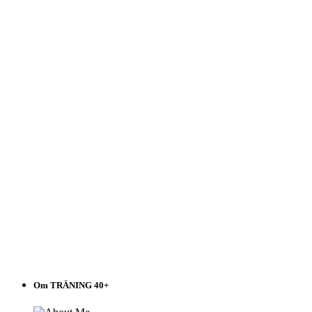
40+
Välj
i
listen!
Om TRÄNING 40+